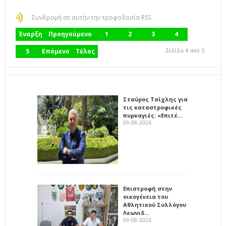
Συνδρομή σε αυτήν την τροφοδοσία RSS
Έναρξη
Προηγούμενο
1
2
3
4
Σελίδα 4 από 5
5
Επόμενο
Τέλος
Σταύρος Τσίχλης για
τις καταστροφικές
πυρκαγιές: «Επιτέ…
09-08-2026
Επιστροφή στην
οικογένεια του
Αθλητικού Συλλόγου
Λεωνιδ…
09-08-2026