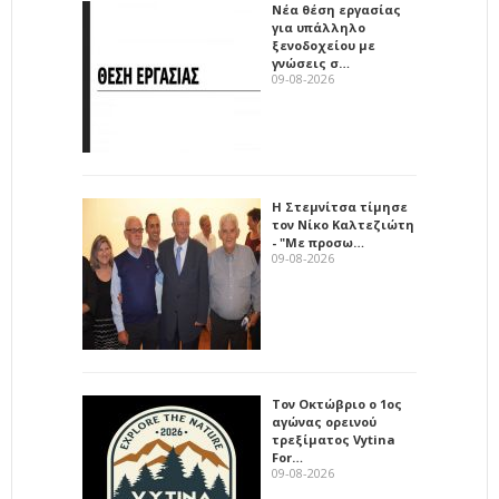
Νέα θέση εργασίας
για υπάλληλο
ξενοδοχείου με
γνώσεις σ…
09-08-2026
Η Στεμνίτσα τίμησε
τον Νίκο Καλτεζιώτη
- "Με προσω…
09-08-2026
Τον Οκτώβριο ο 1ος
αγώνας ορεινού
τρεξίματος Vytina
For…
09-08-2026