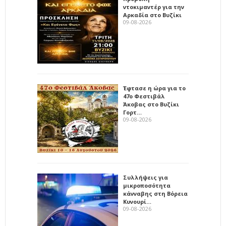
ντοκιμαντέρ για την
Αρκαδία στο Βυζίκι
09-08-2026
Έφτασε η ώρα για το
47ο Φεστιβάλ
Άκοβας στο Βυζίκι
Γορτ…
09-08-2026
Συλλήψεις για
μικροποσότητα
κάνναβης στη Βόρεια
Κυνουρί…
09-08-2026