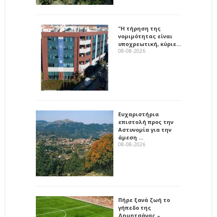
"Η τήρηση της
νομιμότητας είναι
υποχρεωτική, κύριε…
08-08-2026
Ευχαριστήρια
επιστολή προς την
Αστυνομία για την
άμεση …
08-08-2026
Πήρε ξανά ζωή το
γήπεδο της
Δημητσάνας –