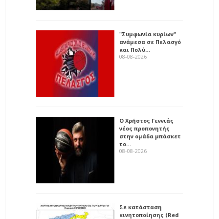
"Συμφωνία κυρίων"
ανάμεσα σε Πελασγό
και Πολύ…
08-08-2026
Ο Χρήστος Γεννιάς
νέος προπονητής
στην ομάδα μπάσκετ
το…
08-08-2026
Σε κατάσταση
κινητοποίησης (Red