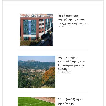
"Η τήρηση της
νομιμότητας είναι
υποχρεωτική, κύριε…
08-08-2026
Ευχαριστήρια
επιστολή προς την
Αστυνομία για την
άμεση …
08-08-2026
Πήρε ξανά ζωή το
γήπεδο της