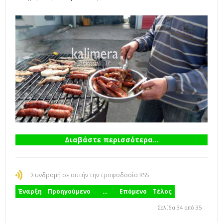
Διαβάστε περισσότερα...
Συνδρομή σε αυτήν την τροφοδοσία RSS
Έναρξη
Προηγούμενο
…
Επόμενο
Τέλος
Σελίδα 34 από 35