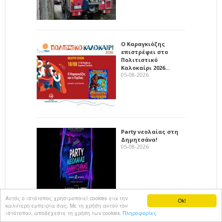
Ο Καραγκιόζης
επιστρέφει στο
Πολιτιστικό
Καλοκαίρι 2026…
05-08-2026
Party νεολαίας στη
Δημητσάνα!
05-08-2026
Αυτός ο ιστότοπος χρησιμοποιεί cookies για την
Ok!
καλύτερη εμπειρία σας. Με τη χρήση αυτού του
ιστότοπου, αποδέχεστε τη χρήση των cookies.
Πληροφορίες
Πρόταση