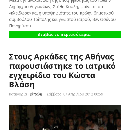
Μετά την ανακοίνωση της υποψηφιότητας του πρώην
Δημάρχου Λαγκαδίων, Στάθη Κούλη, φαίνεται ότι
«κλείδωσε» και η υποψηφιότητα του πρώην δημοτικού
συμβούλου Τρίπολης και γνωστού ιατρού, Βενετσάνου
Πονηράκου.
Διαβάστε περισσότερα...
Στους Αρκάδες της Αθήνας
παρουσιάστηκε το ιατρικό
εγχειρίδιο του Κώστα
Βλάση
Κατηγορία
Τρίπολη
Σάββατο, 07 Απριλίου 2012 00:59