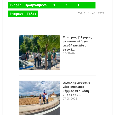
Έναρξη
Προηγούμενο
1
2
3
…
Σελίδα 1 από 11777
Επόμενο
Τέλος
Μυστράς |11 μήνες
με αναστολή για
ψευδή κατάθεση
στον 5…
07-08-2026
Ολοκληρώνεται ο
νέος κυκλικός
κόμβος στη θέση
«Πλάτσα» …
07-08-2026