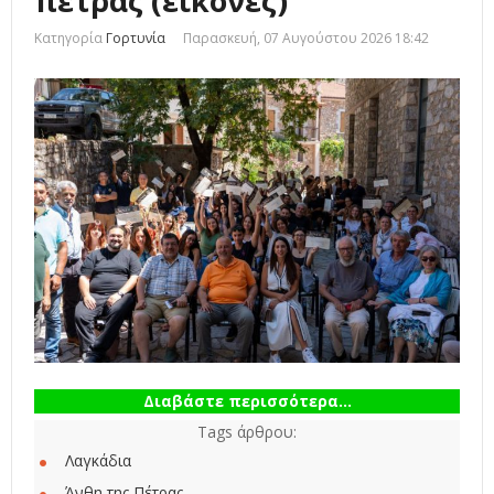
πέτρας (εικόνες)
Κατηγορία
Γορτυνία
Παρασκευή, 07 Αυγούστου 2026 18:42
Διαβάστε περισσότερα...
Tags άρθρου:
Λαγκάδια
Άνθη της Πέτρας