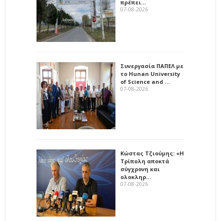
πρέπει…
07-08-2026
Συνεργασία ΠΑΠΕΛ με
το Hunan University
of Science and …
07-08-2026
Κώστας Τζιούμης: «Η
Τρίπολη αποκτά
σύγχρονη και
ολοκληρ…
07-08-2026