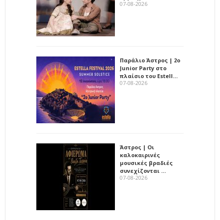
07-08-2026
Παράλιο Άστρος | 2ο
Junior Party στο
πλαίσιο του Estell…
07-08-2026
Άστρος | Οι
καλοκαιρινές
μουσικές βραδιές
συνεχίζονται …
07-08-2026