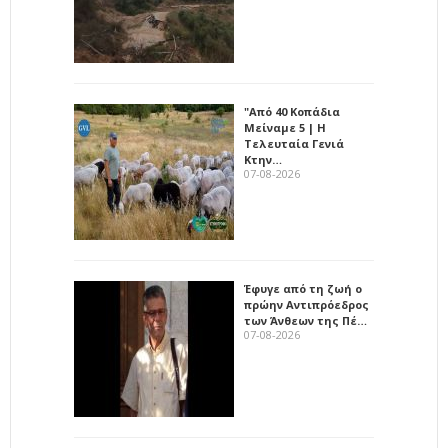
"Από 40 Κοπάδια
Μείναμε 5 | Η
Τελευταία Γενιά
Κτην…
07-08-2026
Έφυγε από τη ζωή ο
πρώην Αντιπρόεδρος
των Άνθεων της Πέ…
07-08-2026