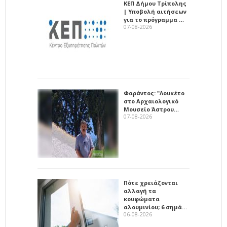
ΚΕΠ Δήμου Τρίπολης
| Υποβολή αιτήσεων
για το πρόγραμμα …
07-08-2026
Φαράντος: "Λουκέτο
στο Αρχαιολογικό
Μουσείο Άστρου…
07-08-2026
Πότε χρειάζονται
αλλαγή τα
κουφώματα
αλουμινίου; 6 σημά…
06-08-2026