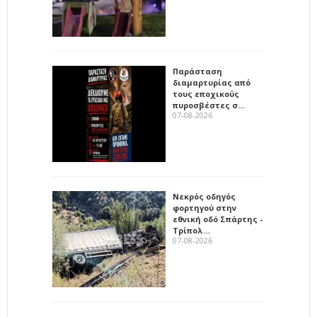
Παράσταση
διαμαρτυρίας από
τους εποχικούς
πυροσβέστες σ…
07-08-2026
Νεκρός οδηγός
φορτηγού στην
εθνική οδό Σπάρτης -
Τρίπολ…
07-08-2026