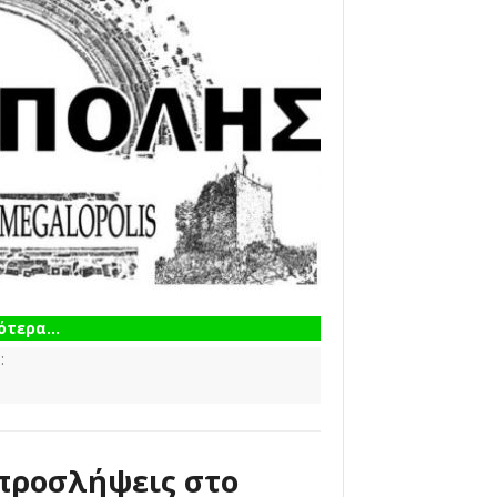
τερα...
:
 προσλήψεις στο