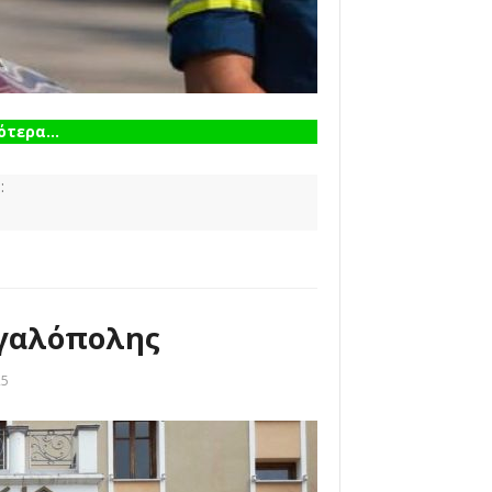
τερα...
:
εγαλόπολης
25