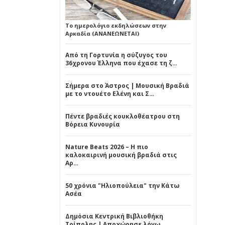
Το ημερολόγιο εκδηλώσεων στην
Αρκαδία (ΑΝΑΝΕΩΝΕΤΑΙ)
Από τη Γορτυνία η σύζυγος του
36χρονου Έλληνα που έχασε τη ζ…
Σήμερα στο Άστρος | Μουσική Βραδιά
με το ντουέτο Ελένη και Σ…
Πέντε βραδιές κουκλοθέατρου στη
Βόρεια Κυνουρία
Nature Beats 2026 – Η πιο
καλοκαιρινή μουσική βραδιά στις
Αρ…
50 χρόνια "Ηλιοπούλεια" την Κάτω
Ασέα
Δημόσια Κεντρική Βιβλιοθήκη
Τρίπολης | Αποχώρησε λόγω