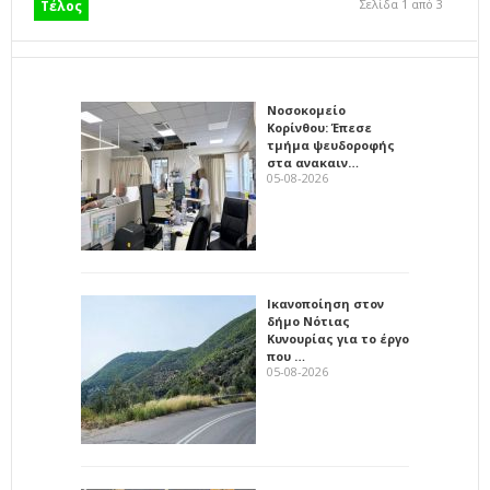
Σελίδα 1 από 3
Τέλος
Νοσοκομείο
Κορίνθου: Έπεσε
τμήμα ψευδοροφής
στα ανακαιν…
05-08-2026
Ικανοποίηση στον
δήμο Νότιας
Κυνουρίας για το έργο
που …
05-08-2026