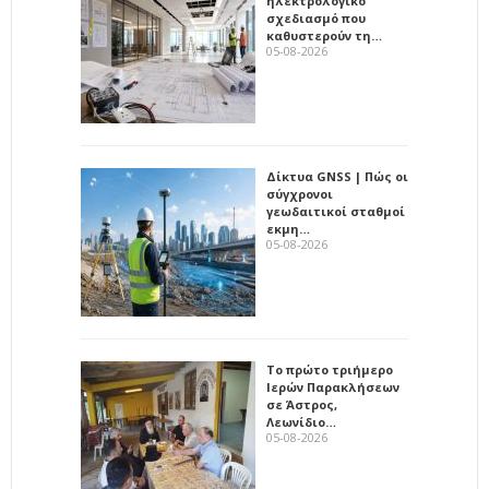
ηλεκτρολογικό
σχεδιασμό που
καθυστερούν τη…
05-08-2026
Δίκτυα GNSS | Πώς οι
σύγχρονοι
γεωδαιτικοί σταθμοί
εκμη…
05-08-2026
Το πρώτο τριήμερο
Ιερών Παρακλήσεων
σε Άστρος,
Λεωνίδιο…
05-08-2026