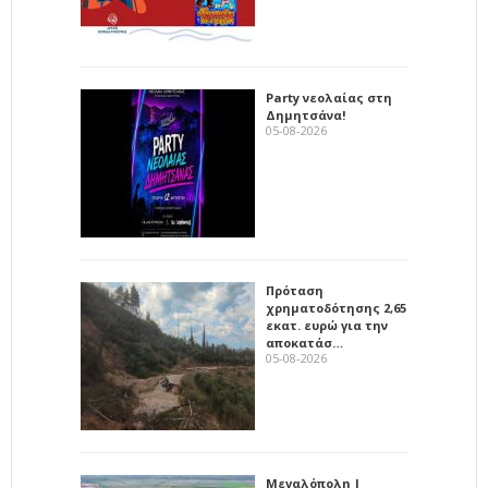
Party νεολαίας στη
Δημητσάνα!
05-08-2026
Πρόταση
χρηματοδότησης 2,65
εκατ. ευρώ για την
αποκατάσ…
05-08-2026
Μεγαλόπολη |