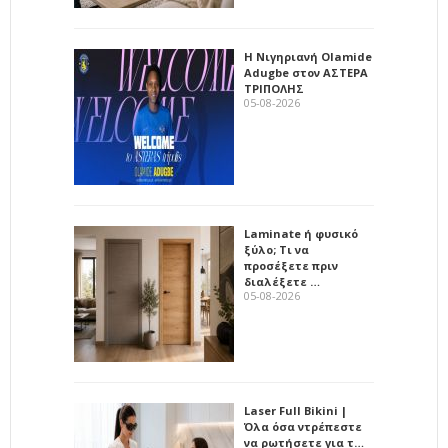
Η Νιγηριανή Olamide
Adugbe στον ΑΣΤΕΡΑ
ΤΡΙΠΟΛΗΣ
05-08-2026
Laminate ή φυσικό
ξύλο; Τι να
προσέξετε πριν
διαλέξετε …
05-08-2026
Laser Full Bikini |
Όλα όσα ντρέπεστε
να ρωτήσετε για τ…