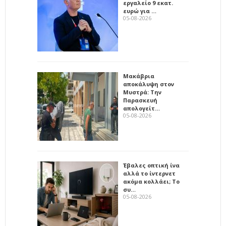
εργαλείο 9 εκατ.
ευρώ για …
05-08-2026
Μακάβρια
αποκάλυψη στον
Μυστρά: Την
Παρασκευή
απολογείτ…
05-08-2026
Έβαλες οπτική ίνα
αλλά το ίντερνετ
ακόμα κολλάει; Το
συ…
05-08-2026