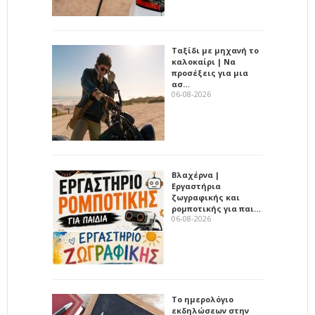
Ταξίδι με μηχανή το
καλοκαίρι | Να
προσέξεις για μια
ασ…
06-08-2026
Βλαχέρνα |
Εργαστήρια
ζωγραφικής και
ρομποτικής για παι…
06-08-2026
Το ημερολόγιο
εκδηλώσεων στην