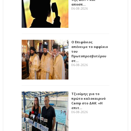
αποσπ…
06-08-2026
Ο Επιφάνιος
απένειμε το οφφίκιο
του
Πρωτοπρεσβυτέρου
στ…
06-08-2026
Τζιούμης για το
πρώτο καλοκαιρινό
Camp στο ΔΑΚ: «Η
επιτ…
06-08-2026