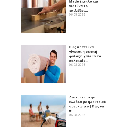
Made έπιπλο και
γιατί να το
επιλέξετ…
06-08-2026
Πώς πρέπει να
γίνεται η σωστή
φύλαξη χαλιών το
καλοκαίρ…
06-08-2026
Διακοπές στην
Ελλάδα με ηλεκτρικό
αυτοκίνητο | Πώς να
π…
06-08-2026