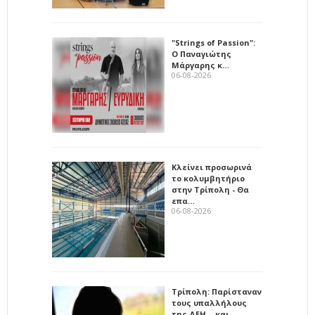
"Strings of Passion":
Ο Παναγιώτης
Μάργαρης κ…
06-08-2026
Κλείνει προσωρινά
το κολυμβητήριο
στην Τρίπολη - Θα
επα…
06-08-2026
Τρίπολη: Παρίσταναν
τους υπαλλήλους
της ΔΕΗ – και