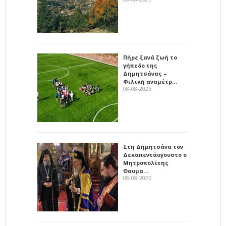
Πήρε ξανά ζωή το
γήπεδο της
Δημητσάνας –
Φιλική αναμέτρ…
08-08-2026
Στη Δημητσάνα τον
Δεκαπεντάυγουστο ο
Μητροπολίτης
Θαυμα…
08-08-2026