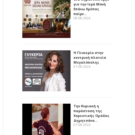
για την Ιερά Μονή
Επάνω Χρέπας
παίρν…
08-08-2026
Η Γλυκερία στην
κεντρική πλατεία
Μεγαλόπολης
07-08-2026
Την Κυριακή η
παράσταση της
Χορευτικής Ομάδας
Δημητσάνα…
07-08-2026