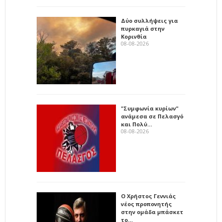
Δύο συλλήψεις για
πυρκαγιά στην
Κορινθία
08-08-2026
"Συμφωνία κυρίων"
ανάμεσα σε Πελασγό
και Πολύ…
08-08-2026
Ο Χρήστος Γεννιάς
νέος προπονητής
στην ομάδα μπάσκετ
το…