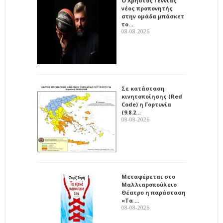
Ο Χρήστος Γεννιάς
νέος προπονητής
στην ομάδα μπάσκετ
το…
08-08-2026
Σε κατάσταση
κινητοποίησης (Red
Code) η Γορτυνία
(9.8.2…
08-08-2026
Μεταφέρεται στο
Μαλλιαροπούλειο
Θέατρο η παράσταση
«Τα …
08-08-2026