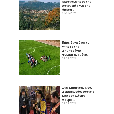
επιστολή προς την
Αστυνομία για την
άμεση …
08-08-2026
Πήρε ξανά ζωή το
γήπεδο της
Δημητσάνας –
Φιλική αναμέτρ…
08-08-2026
Στη Δημητσάνα τον
Δεκαπεντάυγουστο ο
Μητροπολίτης
Θαυμα…
08-08-2026