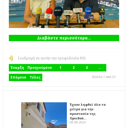
Διαβάστε περισσότερα...
Συνδρομή σε αυτήν την τροφοδοσία RSS
Έναρξη
Προηγούμενο
1
2
3
…
Σελίδα 1 από 21
Επόμενο
Τέλος
Έχουν ληφθεί όλα τα
μέτρα για την
προστασία της
Ορνιθοπ…
08-08-2026