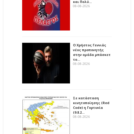
και Πολύ…
08-08-2026
Ο Χρήστος Γεννιάς
νέος προπονητής
στην ομάδα μπάσκετ
το…
08-08-2026
Σε κατάσταση
κινητοποίησης (Red
Code) η Γορτυνία
(9.8.2…
08-08-2026