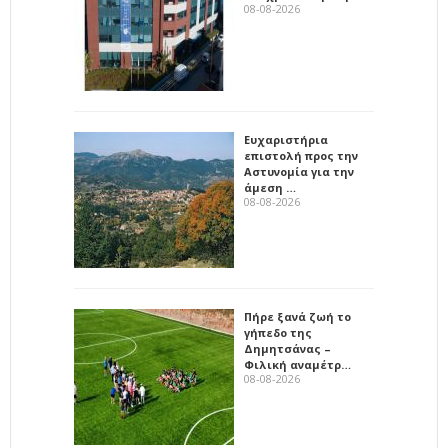
08-08-2026
Ευχαριστήρια
επιστολή προς την
Αστυνομία για την
άμεση …
08-08-2026
Πήρε ξανά ζωή το
γήπεδο της
Δημητσάνας –
Φιλική αναμέτρ…
08-08-2026