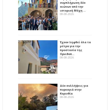
συμπλήρωση δύο
αιώνων από την
ιστορική Μάχη …
08-08-2026
Έχουν ληφθεί όλα τα
μέτρα για την
προστασία της
Ορνιθοπ…
08-08-2026
Δύο συλλήψεις για
πυρκαγιά στην
Κορινθία
08-08-2026