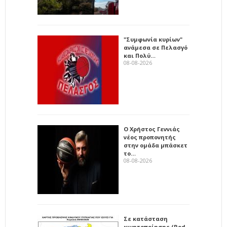
"Συμφωνία κυρίων"
ανάμεσα σε Πελασγό
και Πολύ…
08-08-2026
Ο Χρήστος Γεννιάς
νέος προπονητής
στην ομάδα μπάσκετ
το…
08-08-2026
Σε κατάσταση
κινητοποίησης (Red