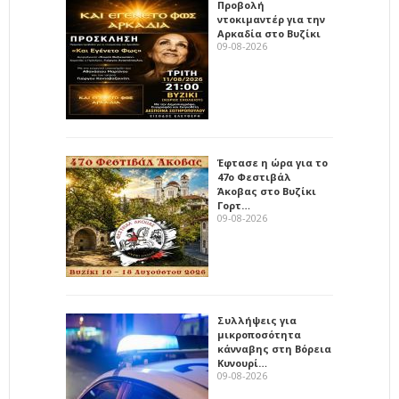
Προβολή
ντοκιμαντέρ για την
Αρκαδία στο Βυζίκι
09-08-2026
Έφτασε η ώρα για το
47ο Φεστιβάλ
Άκοβας στο Βυζίκι
Γορτ…
09-08-2026
Συλλήψεις για
μικροποσότητα
κάνναβης στη Βόρεια
Κυνουρί…
09-08-2026