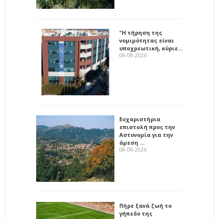
"Η τήρηση της
νομιμότητας είναι
υποχρεωτική, κύριε…
08-08-2026
Ευχαριστήρια
επιστολή προς την
Αστυνομία για την
άμεση …
08-08-2026
Πήρε ξανά ζωή το
γήπεδο της