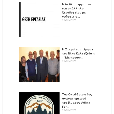
Νέα θέση εργασίας
για υπάλληλο
ξενοδοχείου με
γνώσεις σ…
09-08-2026
Η Στεμνίτσα τίμησε
τον Νίκο Καλτεζιώτη
- "Με προσω…
09-08-2026
Τον Οκτώβριο ο 1ος
αγώνας ορεινού
τρεξίματος Vytina
For…
09-08-2026