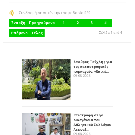
Συνδρομή σε αυτήν την τροφοδοσία RSS
Έναρξη
Προηγούμενο
1
2
3
4
Σελίδα 1 από 4
Επόμενο
Τέλος
Σταύρος Τσίχλης για
τις καταστροφικές
πυρκαγιές: «Επιτέ…
09-08-2026
Επιστροφή στην
οικογένεια του
Αθλητικού Συλλόγου
Λεωνιδ…
09-08-2026