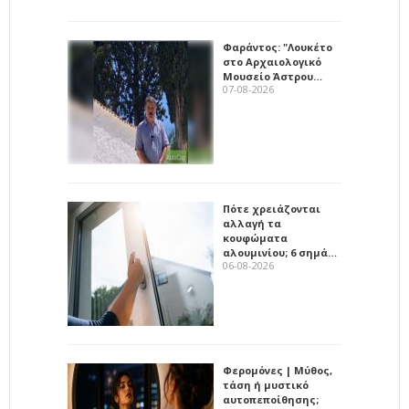
Φαράντος: "Λουκέτο
στο Αρχαιολογικό
Μουσείο Άστρου…
07-08-2026
Πότε χρειάζονται
αλλαγή τα
κουφώματα
αλουμινίου; 6 σημά…
06-08-2026
Φερομόνες | Μύθος,
τάση ή μυστικό
αυτοπεποίθησης;