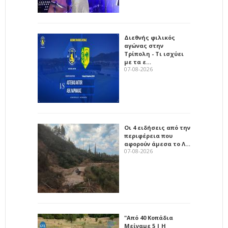
Διεθνής φιλικός
αγώνας στην
Τρίπολη - Τι ισχύει
με τα ε…
07-08-2026
Οι 4 ειδήσεις από την
περιφέρεια που
αφορούν άμεσα το Λ…
07-08-2026
"Από 40 Κοπάδια
Μείναμε 5 | Η