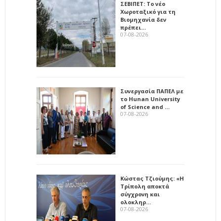
ΣΕΒΙΠΕΤ: Το νέο
Χωροταξικό για τη
Βιομηχανία δεν
πρέπει…
07-08-2026
Συνεργασία ΠΑΠΕΛ με
το Hunan University
of Science and …
07-08-2026
Κώστας Τζιούμης: «Η
Τρίπολη αποκτά
σύγχρονη και
ολοκληρ…
07-08-2026