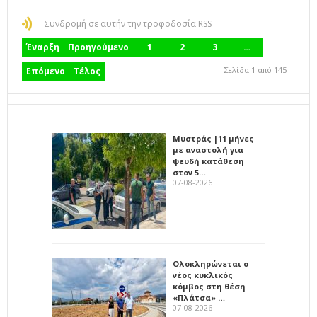
Συνδρομή σε αυτήν την τροφοδοσία RSS
Έναρξη
Προηγούμενο
1
2
3
…
Σελίδα 1 από 145
Επόμενο
Τέλος
Μυστράς |11 μήνες
με αναστολή για
ψευδή κατάθεση
στον 5…
07-08-2026
Ολοκληρώνεται ο
νέος κυκλικός
κόμβος στη θέση
«Πλάτσα» …
07-08-2026