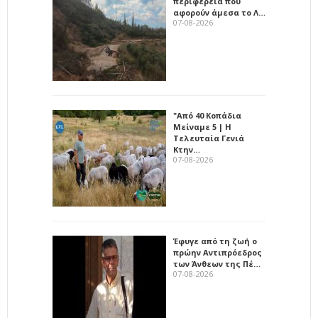
περιφέρεια που
αφορούν άμεσα το Λ…
07-08-2026
"Από 40 Κοπάδια
Μείναμε 5 | Η
Τελευταία Γενιά
Κτην…
07-08-2026
Έφυγε από τη ζωή ο
πρώην Αντιπρόεδρος
των Άνθεων της Πέ…
07-08-2026