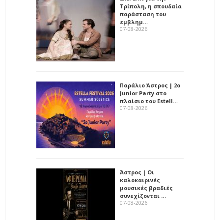
Τρίπολη, η σπουδαία
παράσταση του
εμβλημ…
07-08-2026
Παράλιο Άστρος | 2ο
Junior Party στο
πλαίσιο του Estell…
07-08-2026
Άστρος | Οι
καλοκαιρινές
μουσικές βραδιές
συνεχίζονται …
07-08-2026