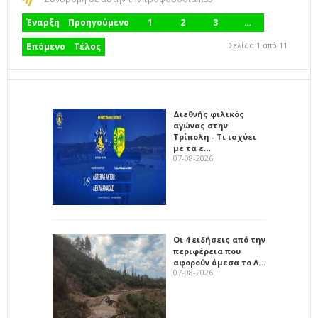
Έναρξη
Προηγούμενο
1
2
3
…
Σελίδα 1 από 11
Επόμενο
Τέλος
Διεθνής φιλικός
αγώνας στην
Τρίπολη - Τι ισχύει
με τα ε…
07-08-2026
Οι 4 ειδήσεις από την
περιφέρεια που
αφορούν άμεσα το Λ…
07-08-2026