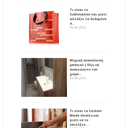
Τι είναι το
Sublimation και γιατί
αλλάζει τα δεδομένα
σ…
06-08-2026
Μερική ανακαίνιση
μπάνιου | Πώς να
ανανεώσετε τον
χώρο …
06-08-2026
Τι είναι το Custom
Made έπιπλο και
γιατί να το
επιλέξετ…