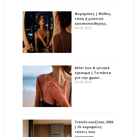
Φερομόνες | Μύθος,
τάση ή μυστικό
αυτοπεποίθησης;
06-08-2026
After Sun & ηλιακό
έγκαυμα | Τα πάντα
για την φροντ…
06-08-2026
Trends κουζίνας 2026
| Οι κορυφαίες
τάσεις που
μεταμορφ…