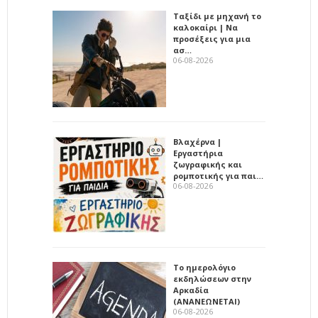
Ταξίδι με μηχανή το
καλοκαίρι | Να
προσέξεις για μια
ασ…
06-08-2026
Βλαχέρνα |
Εργαστήρια
ζωγραφικής και
ρομποτικής για παι…
06-08-2026
Το ημερολόγιο
εκδηλώσεων στην
Αρκαδία
(ΑΝΑΝΕΩΝΕΤΑΙ)
06-08-2026