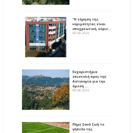
"Η τήρηση της
νομιμότητας είναι
υποχρεωτική, κύριε…
08-08-2026
Ευχαριστήρια
επιστολή προς την
Αστυνομία για την
άμεση …
08-08-2026
Πήρε ξανά ζωή το
γήπεδο της