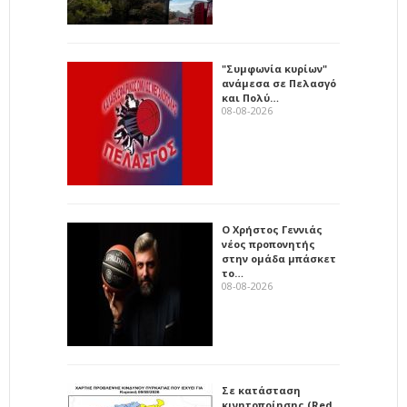
"Συμφωνία κυρίων"
ανάμεσα σε Πελασγό
και Πολύ…
08-08-2026
Ο Χρήστος Γεννιάς
νέος προπονητής
στην ομάδα μπάσκετ
το…
08-08-2026
Σε κατάσταση
κινητοποίησης (Red