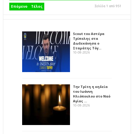
Σελίδα 1 από 951
Επόμενο
Τέλος
Scout του Αστέρα
Τρίπολης στα
Δωδεκάνησα ο
Σταμάτης Τόγ…
10-08-2026
Την Τρίτη η κηδεία
του Ιωάννη
Ηλιόπουλου στο Ναό
Αγίας …
10-08-2026