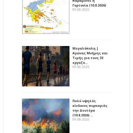
παραμένει η
Γορτυνία (10.8.2026)
09-08-2026
Μεγαλόπολη |
Αγώνας Μνήμης και
Τιμής για τους 33
εργαζο…
09-08-2026
Πολύ υψηλός
κίνδυνος πυρκαγιάς
την Δευτέρα
(10.8.2026) …
09-08-2026