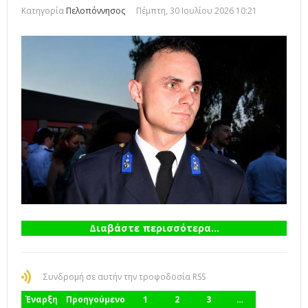
Κατηγορία
Πελοπόννησος
Πέμπτη, 30 Ιουλίου 2026 10:21
Διαβάστε περισσότερα...
Συνδρομή σε αυτήν την τροφοδοσία RSS
Έναρξη
Προηγούμενο
1
2
3
…