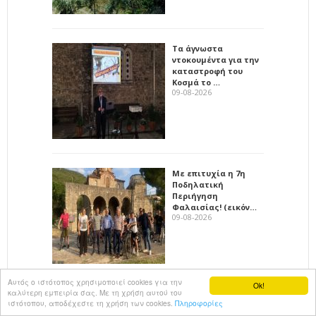
Τα άγνωστα
ντοκουμέντα για την
καταστροφή του
Κοσμά το …
09-08-2026
Με επιτυχία η 7η
Ποδηλατική
Περιήγηση
Φαλαισίας! (εικόν…
09-08-2026
Αυτός ο ιστότοπος χρησιμοποιεί cookies για την
Ok!
καλύτερη εμπειρία σας. Με τη χρήση αυτού του
Προεόρτια Αγρυπνία
ιστότοπου, αποδέχεστε τη χρήση των cookies.
Πληροφορίες
στη Μονή Υπεραγίας