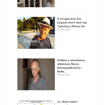
Η στιγμή που δεν
ξέχασε ποτέ από την
Τρίπολη ο Νίκος Κα…
09-08-2026
Πέθανε ο σπουδαίος
ηθοποιός Νίκος
Καλογερόπουλος -
Καθο…
09-08-2026
Σε «Red Code»