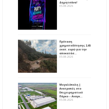
Δημητσάνα!
05-08-2026
Πρόταση
χρηματοδότησης 2,65
εκατ. ευρώ για την
αποκατάσ…
05-08-2026
Μεγαλόπολη |
Ανατροπές στο
Επιχειρηματικό
Πάρκο – Αναγκ…
05-08-2026