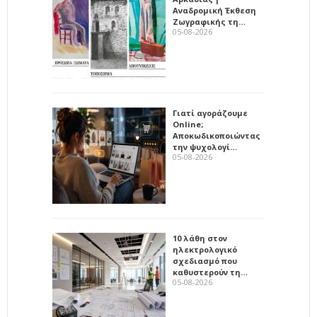
Αναδρομική Έκθεση
Ζωγραφικής τη…
05-08-2026
Γιατί αγοράζουμε
Online;
Αποκωδικοποιώντας
την ψυχολογί…
05-08-2026
10 λάθη στον
ηλεκτρολογικό
σχεδιασμό που
καθυστερούν τη…
05-08-2026