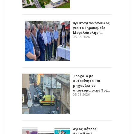
Χριστογιαννόπουλος
για το Γηροκομείο
Μεγαλόπολης: …
05-08-2026
Τροχαίο με
αυτοκίνητο και
μηχανάκι το
απόγευμα στην Τρί…
05-08-2026
Άγιος Πέτρος
Αρκαδίας |