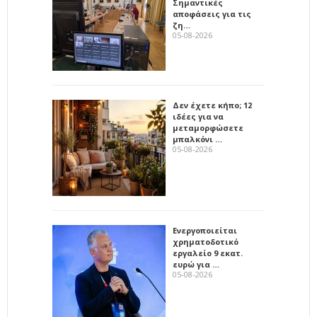
Σημαντικές
αποφάσεις για τις
ζη…
05-08-2026
Δεν έχετε κήπο; 12
ιδέες για να
μεταμορφώσετε
μπαλκόνι …
05-08-2026
Ενεργοποιείται
χρηματοδοτικό
εργαλείο 9 εκατ.
ευρώ για …
05-08-2026