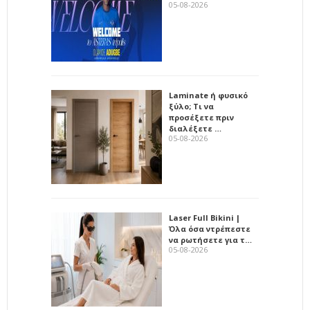
05-08-2026
Laminate ή φυσικό
ξύλο; Τι να
προσέξετε πριν
διαλέξετε …
05-08-2026
Laser Full Bikini |
Όλα όσα ντρέπεστε
να ρωτήσετε για τ…
05-08-2026