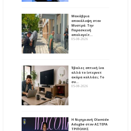
Μακάβρια
αποκάλυψη στον
Μυστρά: Την
Παρασκευή
απολογείτ…
05-08-2026
Έβαλες οπτική ίνα
αλλά το ίντερνετ
ακόμα κολλάει; Το
συ…
05-08-2026
Η Νιγηριανή Olamide
Adugbe στον ΑΣΤΕΡΑ
ΤΡΙΠΟΛΗΣ