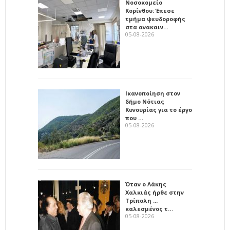
Νοσοκομείο
Κορίνθου: Έπεσε
τμήμα ψευδοροφής
στα ανακαιν…
05-08-2026
Ικανοποίηση στον
δήμο Νότιας
Κυνουρίας για το έργο
που …
05-08-2026
Όταν ο Λάκης
Χαλκιάς ήρθε στην
Τρίπολη ...
καλεσμένος τ…
05-08-2026