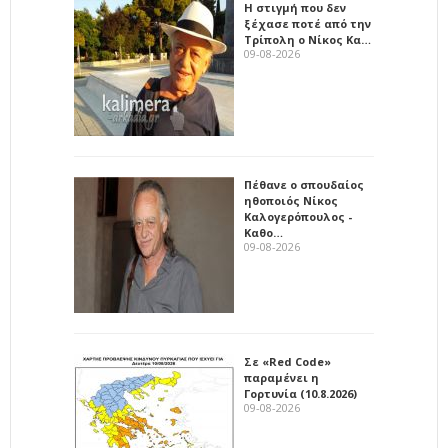
Η στιγμή που δεν
ξέχασε ποτέ από την
Τρίπολη ο Νίκος Κα…
09-08-2026
Πέθανε ο σπουδαίος
ηθοποιός Νίκος
Καλογερόπουλος -
Καθο…
09-08-2026
Σε «Red Code»
παραμένει η
Γορτυνία (10.8.2026)
09-08-2026