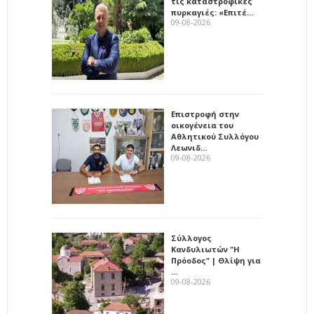
τις καταστροφικές
πυρκαγιές: «Επιτέ…
09-08-2026
Επιστροφή στην
οικογένεια του
Αθλητικού Συλλόγου
Λεωνιδ…
09-08-2026
Σύλλογος
Κανδυλιωτών "Η
Πρόοδος" | Θλίψη για
…
09-08-2026