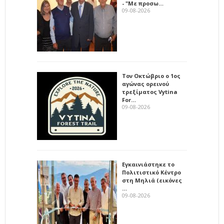
- "Με προσω…
09-08-2026
Τον Οκτώβριο ο 1ος
αγώνας ορεινού
τρεξίματος Vytina
For…
09-08-2026
Εγκαινιάστηκε το
Πολιτιστικό Κέντρο
στη Μηλιά (εικόνες
…
09-08-2026