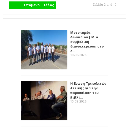
Σελίδα 2 από 10
…
Επόμενο
Τέλος
Μοτοπαρέα
Λεωνιδίου | Μια
συμβολική
διανυκτέρευση στο
ο…
10-08-2026
Η Ένωση Τριπολιτών
Αττικής για την
παρουσίαση του
βιβλί…
10-08-2026