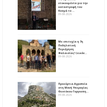
ντοκουμέντα για την
καταστροφή του
Κοσμά το …
09-08-2026
Με επιτυχία η 7η
Ποδηλατική
Περιήγηση
Φαλαισίας! (εικόν…
09-08-2026
Προεόρτια Αγρυπνία
στη Μονή Υπεραγίας
Θεοτόκου Γοργοεπη…
09-08-2026