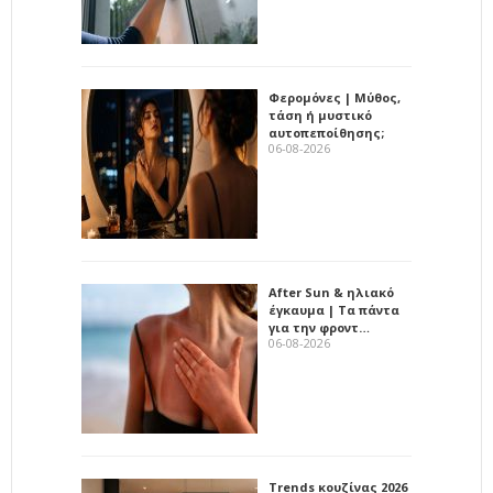
Φερομόνες | Μύθος,
τάση ή μυστικό
αυτοπεποίθησης;
06-08-2026
After Sun & ηλιακό
έγκαυμα | Τα πάντα
για την φροντ…
06-08-2026
Trends κουζίνας 2026