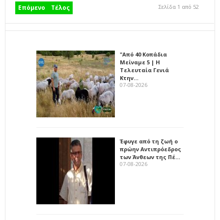
Σελίδα 1 από 52
Επόμενο
Τέλος
"Από 40 Κοπάδια
Μείναμε 5 | Η
Τελευταία Γενιά
Κτην…
07-08-2026
Έφυγε από τη ζωή ο
πρώην Αντιπρόεδρος
των Άνθεων της Πέ…
07-08-2026