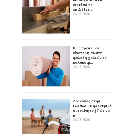
γιατί να το
επιλέξετ…
06-08-2026
Πώς πρέπει να
γίνεται η σωστή
φύλαξη χαλιών το
καλοκαίρ…
06-08-2026
Διακοπές στην
Ελλάδα με ηλεκτρικό
αυτοκίνητο | Πώς να
π…
06-08-2026