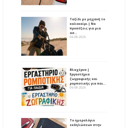
Ταξίδι με μηχανή το
καλοκαίρι | Να
προσέξεις για μια
ασ…
06-08-2026
Βλαχέρνα |
Εργαστήρια
ζωγραφικής και
ρομποτικής για παι…
06-08-2026
Το ημερολόγιο
εκδηλώσεων στην