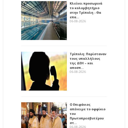
Κλείνει προσωρινά
το κολυμβητήριο
στην Τρίπολη - Θα
επα…
06-08-2026
Τρίπολη: Παρίσταναν
τους υπαλλήλους
της ΔΕΗ – και
αποσπ…
06-08-2026
Ο Επιφάνιος
απένειμε το οφφίκιο
του
Πρωτοπρεσβυτέρου
στ…
06-08-2026