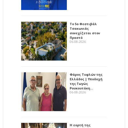
Το 5ο Φεστιβάλ
Τσακωνιάς
συνεχίζεται στον
Πραστό
06-08-2026
Φάρος Τυφλών της
Ελλάδος | Υποδοχή
της Γωγώς
Ρουκουτάκη…
06-08-2026
Η εορτή της