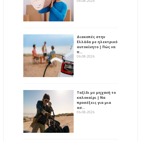
06-08-2026
Διακοπές στην
Ελλάδα με ηλεκτρικό
αυτοκίνητο | Πώς να
π…
06-08-2026
Ταξίδι με μηχανή το
καλοκαίρι | Να
προσέξεις για μια
ασ…
06-08-2026