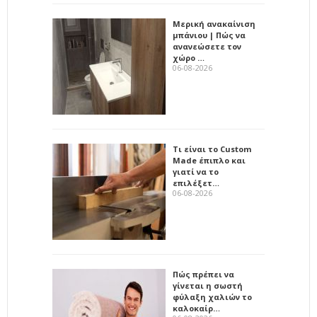
Μερική ανακαίνιση
μπάνιου | Πώς να
ανανεώσετε τον
χώρο …
06-08-2026
Τι είναι το Custom
Made έπιπλο και
γιατί να το
επιλέξετ…
06-08-2026
Πώς πρέπει να
γίνεται η σωστή
φύλαξη χαλιών το
καλοκαίρ…