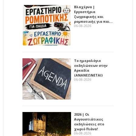
Βλαχέρνα |
Εργαστήρια
ζωγραφικής και
ρομποτικής για παι…
06-08-2026
Το ημερολόγιο
εκδηλώσεων στην
Αρκαδία
(ΑΝΑΝΕΩΝΕΤΑΙ)
06-08-2026
2026 | Οι
Αυγουστιάτικες
εκδηλώσεις στο
χωριό Πιάνα!
06-08-2026