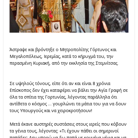
Άστραψε και βρόντηξε ο Μητροπολίτης Γόρτυνος και
Μεγαλοπόλεως, Ιερεμίας, κατά το κήρυγμά του, την
περασμένη Κυριακή, από την εκκλησία της Στεμνίτσας.
Σε υψηλούς τόνους, είπε ότι αν και είναι 8 χρόνια
Επίσκοπος δεν έχει καταφέρει να βάλει την Αγία Γραφή σε
όλα τα σπίτια της Γορτυνίας, λέγοντας παράλληλα ότι
αντίθετα ο κόσμος … γουρλώνει τα μάτια του για να δουν
τους Υπουργούς και να χειροκροτήσουν!
Μετά έκανε αυστηρές συστάσεις στους ιερείς που κόβουν
τα γένια τους, λέγοντας: «Τι έχουν πάθει οι σημερινοί
παπάδες; Δεν μπορώ να δω παπά με κομμένα γένια και να