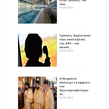
στην Τρίπολη - Θα
επα…
06-08-2026
Τρίπολη: Παρίσταναν
τους υπαλλήλους
της ΔΕΗ – και
αποσπ…
06-08-2026
Ο Επιφάνιος
απένειμε το οφφίκιο
του
Πρωτοπρεσβυτέρου
στ…
06-08-2026