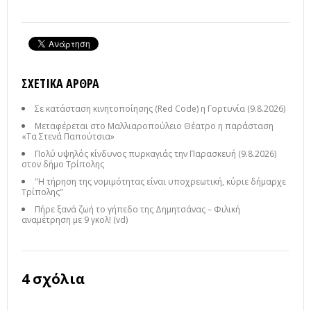
ΣΧΕΤΙΚΆ ΆΡΘΡΑ
Σε κατάσταση κινητοποίησης (Red Code) η Γορτυνία (9.8.2026)
Μεταφέρεται στο Μαλλιαροπούλειο Θέατρο η παράσταση
«Τα Στενά Παπούτσια»
Πολύ υψηλός κίνδυνος πυρκαγιάς την Παρασκευή (9.8.2026)
στον δήμο Τρίπολης
"Η τήρηση της νομιμότητας είναι υποχρεωτική, κύριε δήμαρχε
Τρίπολης"
Πήρε ξανά ζωή το γήπεδο της Δημητσάνας – Φιλική
αναμέτρηση με 9 γκολ! (vd)
4 σχόλια