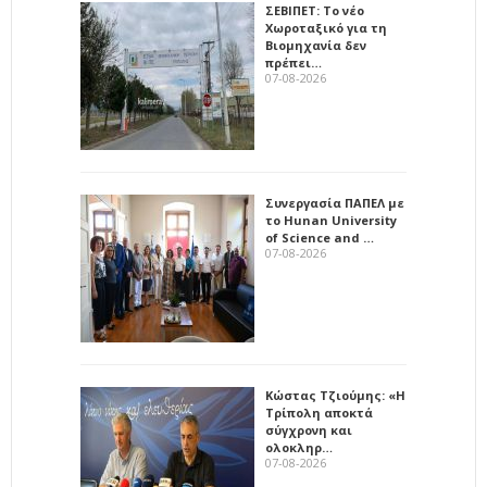
ΣΕΒΙΠΕΤ: Το νέο
Χωροταξικό για τη
Βιομηχανία δεν
πρέπει…
07-08-2026
Συνεργασία ΠΑΠΕΛ με
το Hunan University
of Science and …
07-08-2026
Κώστας Τζιούμης: «Η
Τρίπολη αποκτά
σύγχρονη και
ολοκληρ…
07-08-2026