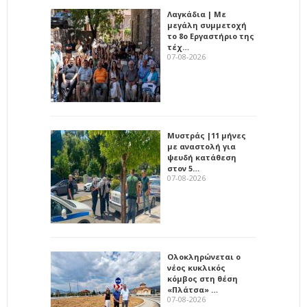
Λαγκάδια | Με
μεγάλη συμμετοχή
το 8ο Εργαστήριο της
τέχ…
07-08-2026
Μυστράς |11 μήνες
με αναστολή για
ψευδή κατάθεση
στον 5…
07-08-2026
Ολοκληρώνεται ο
νέος κυκλικός
κόμβος στη θέση
«Πλάτσα» …
07-08-2026