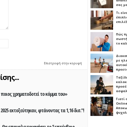
ανανε
σας μ
Τι είν
έπιπλο
επιλέ
Πώς πρ
σωστή
το καλ
Διακο
με ηλ
Επιστροφή στην κορυφή
αυτοκ
προετ
σης...
Ταξίδ
καλοκ
προσέξ
ασφαλ
ποιος χρηματοδοτεί το κόμμα του»
Γιατί
Online
Αποκω
2025 εκτοξεύτηκαν, φτάνοντας τα 1,16 δισ."!
ψυχολ
- Θα επαναλειτουργήσει το Σεπτέμβριο