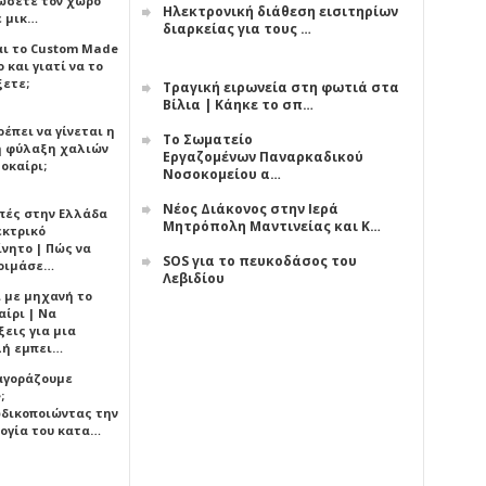
ώσετε τον χώρο
Ηλεκτρονική διάθεση εισιτηρίων
ε μικ…
διαρκείας για τους …
αι το Custom Made
 και γιατί να το
ξετε;
Τραγική ειρωνεία στη φωτιά στα
Βίλια | Κάηκε το σπ…
έπει να γίνεται η
Το Σωματείο
 φύλαξη χαλιών
Εργαζομένων Παναρκαδικού
οκαίρι;
Νοσοκομείου α…
Νέος Διάκονος στην Ιερά
πές στην Ελλάδα
Μητρόπολη Μαντινείας και Κ…
εκτρικό
ίνητο | Πώς να
SOS για το πευκοδάσος του
οιμάσε…
Λεβιδίου
ι με μηχανή το
αίρι | Να
εις για μια
ή εμπει…
 αγοράζουμε
;
δικοποιώντας την
ογία του κατα…