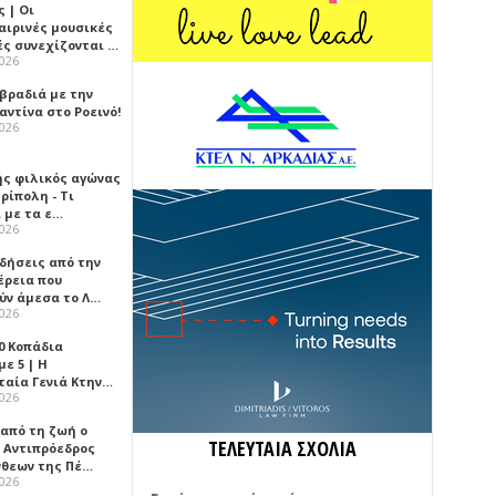
 | Οι
αιρινές μουσικές
ές συνεχίζονται …
2026
 βραδιά με την
ντίνα στο Ροεινό!
2026
ής φιλικός αγώνας
ρίπολη - Τι
 με τα ε…
2026
ιδήσεις από την
έρεια που
ύν άμεσα το Λ…
2026
0 Κοπάδια
ε 5 | Η
ταία Γενιά Κτην…
2026
 από τη ζωή ο
ΤΕΛΕΥΤΑΙΑ ΣΧΟΛΙΑ
 Αντιπρόεδρος
νθεων της Πέ…
2026