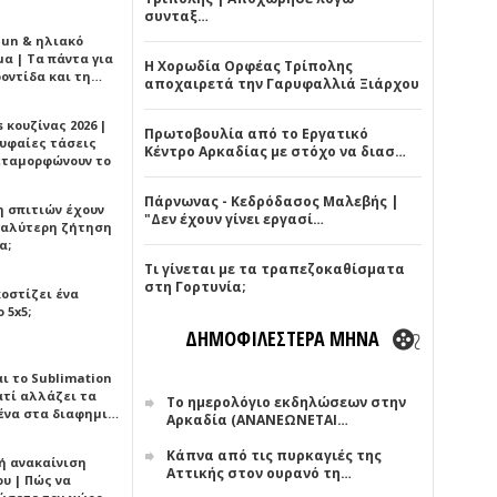
συνταξ…
Sun & ηλιακό
α | Τα πάντα για
Η Χορωδία Ορφέας Τρίπολης
ροντίδα και τη…
αποχαιρετά την Γαρυφαλλιά Ξιάρχου
 κουζίνας 2026 |
Πρωτοβουλία από το Εργατικό
ρυφαίες τάσεις
Κέντρο Αρκαδίας με στόχο να διασ…
εταμορφώνουν το
Πάρνωνας - Κεδρόδασος Μαλεβής |
η σπιτιών έχουν
"Δεν έχουν γίνει εργασί…
γαλύτερη ζήτηση
α;
Τι γίνεται με τα τραπεζοκαθίσματα
στη Γορτυνία;
κοστίζει ένα
 5x5;
ΔΗΜΟΦΙΛΕΣΤΕΡΑ ΜΗΝΑ
αι το Sublimation
ατί αλλάζει τα
Το ημερολόγιο εκδηλώσεων στην
ένα στα διαφημι…
Αρκαδία (ΑΝΑΝΕΩΝΕΤΑΙ…
Κάπνα από τις πυρκαγιές της
ή ανακαίνιση
Αττικής στον ουρανό τη…
υ | Πώς να