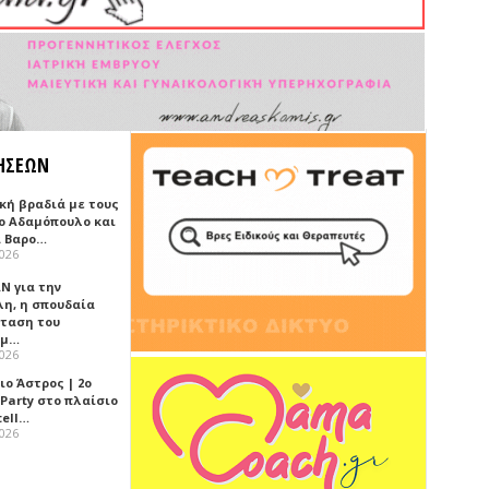
ΗΣΕΩΝ
κή βραδιά με τους
ο Αδαμόπουλο και
 Βαρο…
2026
Ν για την
λη, η σπουδαία
ταση του
ημ…
2026
ιο Άστρος | 2ο
 Party στο πλαίσιο
tell…
2026