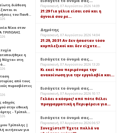
Εισάγετε το όνομά σας...
είωτη διάθεση
Παρασκευή, 07 Αυγούστου 2026 14:09
ζονται οι
21:29 Για γέλια είσαι εσύ και η
νήσεις του Πανθ…
άγνοιά σου ρε…
2026
ωνία Νίκα στον
Δημότης
Α ΤΡΙΠΟΛΗΣ
Παρασκευή, 07 Αυγούστου 2026 14:04
2026
21:29, 20:51 Αν δεν ήσασταν τόσο
κομπλεξικοί και δεν είχατε…
ιτυχία
ατοποιήθηκε η
Εισάγετε το όνομά σας...
ή Νύχτα» στη
Παρασκευή, 07 Αυγούστου 2026 13:20
λό…
2026
Κι εκεί που περιμέναμε την
ανακοίνωση για την εργολαβία και…
σταση
ρτυρίας από τους
κούς πυροσβέστες
Εισάγετε το όνομά σας...
Παρασκευή, 07 Αυγούστου 2026 10:17
2026
Γελάει ο κόσμος! από πότε θέλει
ς οδηγός
προγραμματική η Περιφέρεια για…
γού στην εθνική
πάρτης - Τρίπολ…
2026
Εισάγετε το όνομά σας...
Παρασκευή, 07 Αυγούστου 2026 06:57
ήμου Τρίπολης |
Συνεχίστε!!! Έχετε πολλά να
λή αιτήσεων για