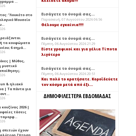
κλείσετε ακόμα!!!
όγραμμα …
2026
Εισάγετε το όνομά σας...
τος: "Λουκέτο στο
Παρασκευή, 07 Αυγούστου 2026 06:56
ολογικό Μουσείο
υ…
Θέλουμε εγκαίνια!!!!
2026
χρειάζονται
Εισάγετε το όνομά σας...
ή τα κουφώματα
Πέμπτη, 06 Αυγούστου 2026 21:29
ινίου; 6 σημά…
Είστε γραφικοί και για γέλια Τίποτα
2026
λιγότερο
όνες | Μύθος,
ή μυστικό
Εισάγετε το όνομά σας...
εποίθησης;
Πέμπτη, 06 Αυγούστου 2026 20:51
2026
Και πολύ το κρατήσατε. Κοροϊδεύετε
Sun & ηλιακό
τον κόσμο μετά από έξι…
α | Τα πάντα για
ροντ…
ΔΗΜΟΦΙΛΕΣΤΕΡΑ ΕΒΔΟΜΑΔΑΣ
2026
 κουζίνας 2026 |
ρυφαίες τάσεις
εταμορφ…
2026
η σπιτιών έχουν
γαλύτερη ζήτηση