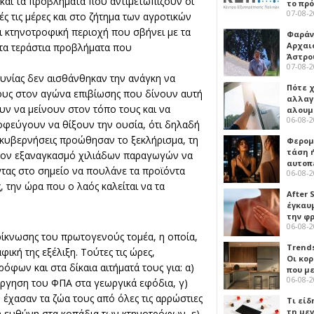
και τα προβλήματα που αντιμετωπίζουν οι
το πρ
07-08-
ς τις μέρες και στο ζήτημα των αγροτικών
ι κτηνοτροφική περιοχή που σβήνει με τα
Φαράν
Αρχαι
 στα τεράστια προβλήματα που
Άστρο
07-08-
τυνίας δεν αισθάνθηκαν την ανάγκη να
Πότε 
ους στον αγώνα επιβίωσης που δίνουν αυτή
αλλαγ
υν να μείνουν στον τόπο τους και να
αλουμ
06-08-
ποφεύγουν να θίξουν την ουσία, ότι δηλαδή
οι κυβερνήσεις προώθησαν το ξεκλήρισμα, τη
Φερομ
τάση 
, τον εξαναγκασμό χιλιάδων παραγωγών να
αυτοπ
ντας στο σημείο να πουλάνε τα προϊόντα
06-08-
, την ώρα που ο λαός καλείται να τα
After 
έγκαυμ
την φ
06-08-
ρρίκνωσης του πρωτογενούς τομέα, η οποία,
Trends
ική της εξέλιξη. Τούτες τις ώρες,
Οι κο
ων και στα δίκαια αιτήματά τους για: α)
που μ
06-08-
ργηση του ΦΠΑ στα γεωργικά εφόδια, γ)
έχασαν τα ζώα τους από όλες τις αρρώστιες
Τι είδ
τη με
κή ευθύνη στα κοπάδια των κτηνοτρόφων, ε)