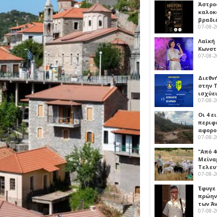
Άστρος
καλοκ
βραδι
07-08-
Λαϊκή
Κωνστα
07-08-
Διεθν
στην Τ
ισχύει
07-08-
Οι 4 ε
περιφ
αφορο
07-08-
"Από 4
Μείναμ
Τελευ
07-08-
Έφυγε
πρώην
των Ά
07-08-