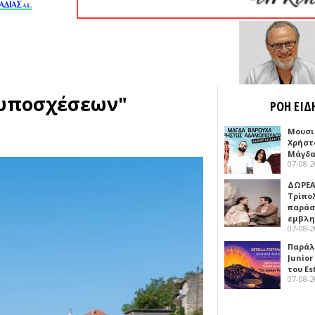
 υποσχέσεων"
ΡΟΗ ΕΙΔ
Μουσι
Χρήστ
Μάγδα
07-08-
ΔΩΡΕΑ
Τρίπο
παράσ
εμβλ
07-08-
Παράλ
Junior
του Es
07-08-