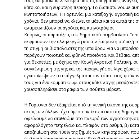
τους εκπροσώπων. Μακριά από τις πραγματικές ανάγκες 
κάτοικοι και η ευρύτερη περιοχή. Το διαπιστώνουμε αυτέ
κινητοποιήσεων. Η Γορτυνία, μια κατεξοχήν αγροτική κα
χρόνια, δεν μπορεί να κλείνει τα μάτια και τα αυτιά της
αντιμετωπίζουν οι αγρότες και κτηνοτρόφοι.
Κι όμως, οι παρατάξεις του δημοτικού συμβουλίου Γορ
εκφράσουν την αλληλεγγύη και την έμπρακτη στήριξή τ
τη στιγμή οι βιοπαλαιστές της υπαίθρου για να μπορέσο
παράγουν ποιοτικά και φθηνά προϊόντα. Και βέβαια, α
για δεκαετίες, με όχημα την Κοινή Αγροτική Πολιτική, 
συγκέντρωση της γης και της παραγωγής σε λίγα χέρια
εγκαταλείψουν το επάγγελμα και τον τόπο τους, φτάνο
τους για ένα κομμάτι ψωμί στους κάθε λογής μεσάζοντες
χρυσοπληρώσει στα ράφια των σούπερ μάρκετ.
Η Γορτυνία δεν εξαιρείται από τη γενική εικόνα της συ
εκτός των άλλων, έχει άμεσο αντίκτυπο και στη δημογραφ
οφείλουμε να σταθούμε στο πλευρό των αγροτοκτηνοτρόφ
αφορολόγητο πετρέλαιο και πλαφόν στο ρεύμα, β) κατά
αποζημίωση στο 100% της ζημιάς των κτηνοτρόφων που 
(ευλογιά, καταρροϊκό πυρετό), δ) εμβολιασμό με κρατι