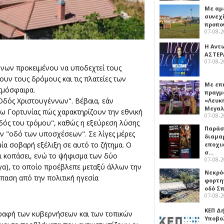
Με αμ
συνεχί
προπο
07-08-
Η Αντ
ΑΣΤΕΡ
07-08-
έννων προκειμένου να υποδεχτεί τους
ουν τους δρόμους και τις πλατείες των
Με επ
τμόσφαιρα.
πραγμ
Οδός Χριστουγέννων". Βέβαια, εάν
«Λευκ
Μεγα
τω Γορτυνίας πώς χαρακτηρίζουν την εθνική
07-08-
οδός του τρόμου", καθώς η εξεύρεση λύσης
Παρά
ν "οδό των υποσχέσεων". Σε λίγες μέρες
διαμα
μία σοβαρή εξέλιξη σε αυτό το ζήτημα. Ο
εποχι
σ…
ει κοπάσει, ενώ το ψήφισμα των δύο
07-08-
α), το οποίο προέβλεπε μεταξύ άλλων την
Νεκρό
παση από την πολιτική ηγεσία
φορτη
οδό Σ
07-08-
ΚΕΠ Δ
ραφή των κυβερνήσεων και των τοπικών
Υποβο