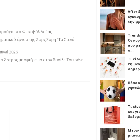
After 
έγκαυμ
την φ
αρούχα στο Φεστιβάλ Ασέας
Trends
ματικού έργου της Ζωρζ Σαρή "Τα Στενά
Οι κο
που μ
σ…
tival 2026
Τι είδ
στο Άστρος με αφιέρωμα στον Βασίλη Τσιτσάνη
τη με
σήμερ
Πόσο 
γήπεδο
Τι είν
και γι
δεδομ
Μερικ
μπάνιο