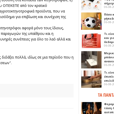
σήμερ
 ΟΠΕΚΕΠΕ από τον κρατικό
06-08-
 αγροτοκτηνοτροφικά προϊόντα, που να
Πόσο 
ισόδημα για επιβίωση και συνέχιση της
γήπεδο
06-08-
 κτηνοτρόφοι αφορά μόνο τους ίδιους,
 παραγωγών της υπαίθρου και η
Τι είν
και γι
υνηρές συνέπειες για όλο το λαό αλλά και
δεδομ
06-08-
Μερικ
 διδάξει πολλά, ιδίως σε μια περίοδο που η
μπάνιο
ανανε
έσεων".
06-08-
Τι είν
έπιπλο
επιλέ
06-08-
ΤΑ ΠΑΝΤ
Φερομ
τάση 
αυτοπ