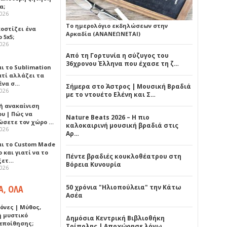
α;
2026
Το ημερολόγιο εκδηλώσεων στην
κοστίζει ένα
Αρκαδία (ΑΝΑΝΕΩΝΕΤΑΙ)
 5x5;
2026
Από τη Γορτυνία η σύζυγος του
36χρονου Έλληνα που έχασε τη ζ…
αι το Sublimation
ατί αλλάζει τα
ένα σ…
Σήμερα στο Άστρος | Μουσική Βραδιά
2026
με το ντουέτο Ελένη και Σ…
ή ανακαίνιση
υ | Πώς να
Nature Beats 2026 – Η πιο
ώσετε τον χώρο …
καλοκαιρινή μουσική βραδιά στις
2026
Αρ…
αι το Custom Made
 και γιατί να το
Πέντε βραδιές κουκλοθέατρου στη
ξετ…
Βόρεια Κυνουρία
2026
Α, ΟΛΑ
50 χρόνια "Ηλιοπούλεια" την Κάτω
Ασέα
όνες | Μύθος,
ή μυστικό
Δημόσια Κεντρική Βιβλιοθήκη
εποίθησης;
Τρίπολης | Αποχώρησε λόγω