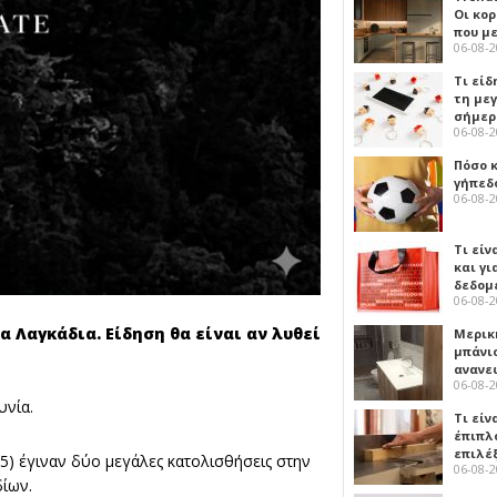
Οι κο
που μ
06-08-
Τι είδ
τη με
σήμερ
06-08-
Πόσο 
γήπεδο
06-08-
Τι είν
και γι
δεδομ
06-08-
α Λαγκάδια. Είδηση θα είναι αν λυθεί
Μερικ
μπάνιο
ανανε
06-08-
υνία.
Τι είν
έπιπλο
επιλέ
5) έγιναν δύο μεγάλες κατολισθήσεις στην
06-08-
ίων.