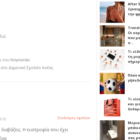
After 
έγκαυμ
την φ
Trends
Οι κο
διά
που μ
σ…
Τι είδ
τη με
αι του Ναγκασάκι
σήμερ
η στο Δημοτικό Σχολείο Ασέας
Πόσο 
γήπεδο
Τι είν
και γι
δεδομ
Σύνδεσμος σχολίου
8:35
Μερικ
μπάνιο
διαβάζεις. Η ευστροφία σου έχει
ανανε
έσα
σας μ