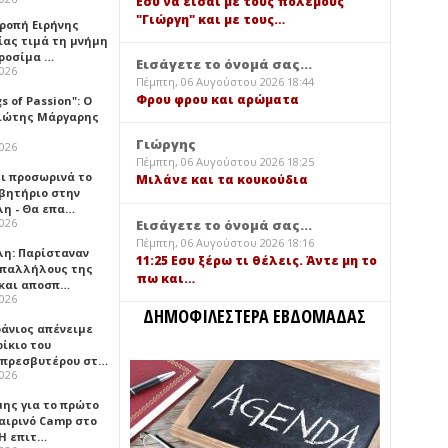
Εσύ να είσαι με τους πολέμους
"Γιώργη" και με τους…
τροπή Ειρήνης
ίας τιμά τη μνήμη
ιροσίμα …
Εισάγετε το όνομά σας...
2026
Πέμπτη, 06 Αυγούστου 2026 18:44
Φρου φρου και αρώματα
gs of Passion": Ο
ιώτης Μάργαρης
Γιώργης
2026
Πέμπτη, 06 Αυγούστου 2026 18:25
ει προσωρινά το
Μιλάνε και τα κουκούδια
βητήριο στην
λη - Θα επα…
2026
Εισάγετε το όνομά σας...
Πέμπτη, 06 Αυγούστου 2026 18:16
λη: Παρίσταναν
11:25 Εσυ ξέρω τι θέλεις. Άντε μη το
υπαλλήλους της
πω και…
 και αποσπ…
2026
ΔΗΜΟΦΙΛΕΣΤΕΡΑ ΕΒΔΟΜΑΔΑΣ
φάνιος απένειμε
ίκιο του
πρεσβυτέρου στ…
2026
μης για το πρώτο
αιρινό Camp στο
«Η επιτ…