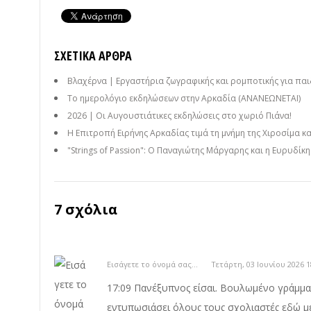
ΣΧΕΤΙΚΆ ΆΡΘΡΑ
Βλαχέρνα | Εργαστήρια ζωγραφικής και ρομποτικής για παι
Το ημερολόγιο εκδηλώσεων στην Αρκαδία (ΑΝΑΝΕΩΝΕΤΑΙ)
2026 | Οι Αυγουστιάτικες εκδηλώσεις στο χωριό Πιάνα!
Η Επιτροπή Ειρήνης Αρκαδίας τιμά τη μνήμη της Χιροσίμα κ
"Strings of Passion": Ο Παναγιώτης Μάργαρης και η Ευρυδίκ
7 σχόλια
Εισάγετε το όνομά σας...
Τετάρτη, 03 Ιουνίου 2026 1
17:09 Πανέξυπνος είσαι. Βουλωμένο γράμμα 
εντυπωσιάσει όλους τους σχολιαστές εδώ μ