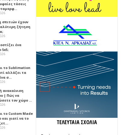
ρυφαίες τάσεις
εταμορφ…
2026
η σπιτιών έχουν
γαλύτερη ζήτηση
α;
2026
κοστίζει ένα
 5x5;
2026
αι το Sublimation
ατί αλλάζει τα
ένα σ…
2026
ή ανακαίνιση
υ | Πώς να
ώσετε τον χώρο …
2026
αι το Custom Made
 και γιατί να το
ΤΕΛΕΥΤΑΙΑ ΣΧΟΛΙΑ
ξετ…
2026