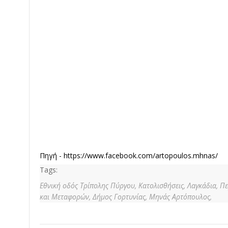
Πηγή -
https://www.facebook.com/artopoulos.mhnas/
Tags:
Εθνική οδός Τρίπολης Πύργου,
Κατολισθήσεις,
Λαγκάδια,
Πε
και Μεταφορών,
Δήμος Γορτυνίας,
Μηνάς Αρτόπουλος,