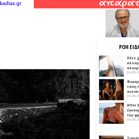
ΡΟΗ ΕΙΔ
Πότε 
αλλαγ
αλουμ
06-08-
Φερομ
τάση 
αυτοπ
06-08-
After 
έγκαυμ
την φ
06-08-
Trends