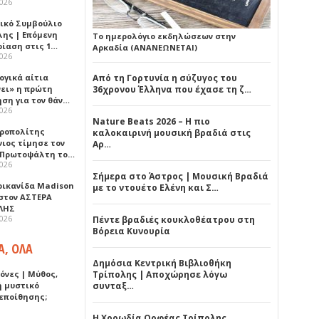
2026
ικό Συμβούλιο
λης | Επόμενη
Το ημερολόγιο εκδηλώσεων στην
ρίαση στις 1…
Αρκαδία (ΑΝΑΝΕΩΝΕΤΑΙ)
2026
ογικά αίτια
Από τη Γορτυνία η σύζυγος του
νει» η πρώτη
36χρονου Έλληνα που έχασε τη ζ…
ηση για τον θάν…
2026
Nature Beats 2026 – Η πιο
ροπολίτης
καλοκαιρινή μουσική βραδιά στις
νιος τίμησε τον
Αρ…
 Πρωτοψάλτη το…
2026
Σήμερα στο Άστρος | Μουσική Βραδιά
ρικανίδα Madison
με το ντουέτο Ελένη και Σ…
 στον ΑΣΤΕΡΑ
ΛΗΣ
2026
Πέντε βραδιές κουκλοθέατρου στη
Βόρεια Κυνουρία
Α, ΟΛΑ
Δημόσια Κεντρική Βιβλιοθήκη
όνες | Μύθος,
Τρίπολης | Αποχώρησε λόγω
ή μυστικό
συνταξ…
εποίθησης;
Η Χορωδία Ορφέας Τρίπολης