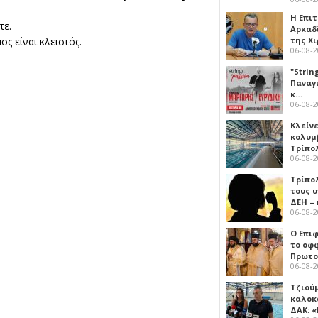
Η Επι
τε.
Αρκαδ
της Χ
ς είναι κλειστός.
06-08-
"Strin
Παναγ
κ…
06-08-
Κλείν
κολυμ
Τρίπο
06-08-
Τρίπο
τους 
ΔΕΗ –
06-08-
Ο Επι
το οφφ
Πρωτο
06-08-
Τζιού
καλοκ
ΔΑΚ: 