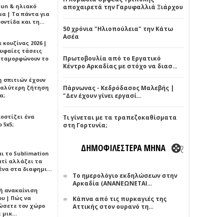
Sun & ηλιακό
αποχαιρετά την Γαρυφαλλιά Ξιάρχου
α | Τα πάντα για
ροντίδα και τη…
50 χρόνια "Ηλιοπούλεια" την Κάτω
Ασέα
 κουζίνας 2026 |
ρυφαίες τάσεις
Πρωτοβουλία από το Εργατικό
εταμορφώνουν το
Κέντρο Αρκαδίας με στόχο να διασ…
η σπιτιών έχουν
γαλύτερη ζήτηση
Πάρνωνας - Κεδρόδασος Μαλεβής |
α;
"Δεν έχουν γίνει εργασί…
κοστίζει ένα
Τι γίνεται με τα τραπεζοκαθίσματα
 5x5;
στη Γορτυνία;
ΔΗΜΟΦΙΛΕΣΤΕΡΑ ΜΗΝΑ
αι το Sublimation
ατί αλλάζει τα
ένα στα διαφημι…
Το ημερολόγιο εκδηλώσεων στην
Αρκαδία (ΑΝΑΝΕΩΝΕΤΑΙ…
ή ανακαίνιση
υ | Πώς να
Κάπνα από τις πυρκαγιές της
ώσετε τον χώρο
Αττικής στον ουρανό τη…
ε μικ…