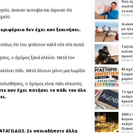
Πώς πρ
σωστή
είο, έκαναν αυτοψία και έκριναν ότι
το κα
06-08-
ημείο.
!
Διακο
με ηλ
περιφέρεια δεν έχει καν ξεκινήσει.
αυτοκ
06-08-
οσίως ότι του φτάνουν καλά νέα στα αυτιά
Ταξίδ
καλοκ
προσέ
εις, ο δρόμος ξανά κλείνει. Μετά τον
06-08-
Βλαχέ
κλείνει πάλι. Μετά δίνουν μόνο μια λωρίδα
ζωγρα
ρομπο
06-08-
τολισθήσεις, ο δρόμος είναι πάλι κλειστός.
τε καν έχει πατήσει το πόδι του όλο
Το ημ
ει.
εκδηλ
Αρκαδ
06-08-
2026 |
Αυγου
εκδηλ
Πιάνα!
 ΠΑΤΑΓΩΔΩΣ. Σε οποιαδήποτε άλλη
06-08-