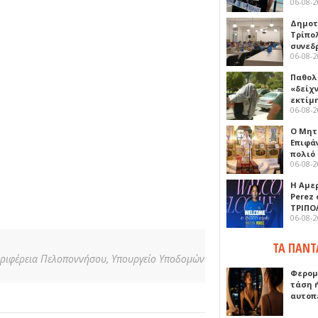
06-08-
Δημοτ
Τρίπο
συνεδ
06-08-
Παθολ
«δείχ
εκτίμ
06-08-
Ο Μητ
Επιφά
πολιό
06-08-
Η Αμε
Perez
ΤΡΙΠΟ
06-08-
ΤΑ ΠΑΝΤ
ριφέρεια Πελοποννήσου,
Υπουργείο Υποδομών
Φερομ
τάση 
αυτοπ