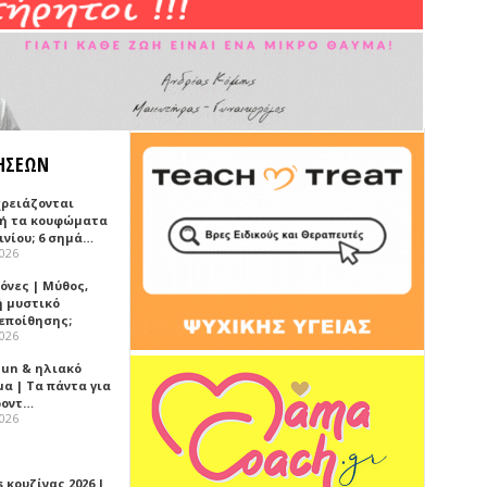
ΗΣΕΩΝ
χρειάζονται
ή τα κουφώματα
ινίου; 6 σημά…
2026
όνες | Μύθος,
ή μυστικό
εποίθησης;
2026
Sun & ηλιακό
α | Τα πάντα για
ροντ…
2026
 κουζίνας 2026 |