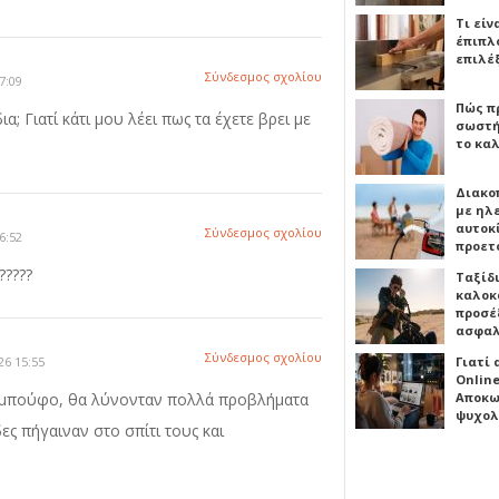
Τι είν
έπιπλο
επιλέ
Σύνδεσμος σχολίου
7:09
Πώς πρ
α; Γιατί κάτι μου λέει πως τα έχετε βρει με
σωστή
το καλ
Διακο
με ηλ
αυτοκ
Σύνδεσμος σχολίου
6:52
προετ
?????
Ταξίδ
καλοκ
προσέξ
ασφαλ
Σύνδεσμος σχολίου
26 15:55
Γιατί
Online
 ρε μπούφο, θα λύνονταν πολλά προβλήματα
Αποκω
ψυχολ
ς πήγαιναν στο σπίτι τους και