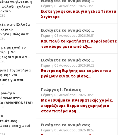
Εισάγετε το όνομά σας...
έπει να γίνεται η
Πέμπτη, 06 Αυγούστου 2026 21:29
 φύλαξη χαλιών
λοκαίρ…
Είστε γραφικοί και για γέλια Τίποτα
2026
λιγότερο
πές στην Ελλάδα
εκτρικό
Εισάγετε το όνομά σας...
ίνητο | Πώς να π…
Πέμπτη, 06 Αυγούστου 2026 20:51
2026
Και πολύ το κρατήσατε. Κοροϊδεύετε
τον κόσμο μετά από έξι…
ι με μηχανή το
αίρι | Να
ξεις για μια ασ…
Εισάγετε το όνομά σας...
2026
Πέμπτη, 06 Αυγούστου 2026 20:28
ρνα | Εργαστήρια
Επιτροπή Ειρήνης και το μόνο που
φικής και
βγάζουν είναι το μίσος…
τικής για παι…
2026
Γιώργος Ι. Γκάνιος
ερολόγιο
Πέμπτη, 06 Αυγούστου 2026 20:28
ώσεων στην
Με αισθήματα πνευματικής χαράς,
ία (ΑΝΑΝΕΩΝΕΤΑΙ)
εκφράζουμε θερμά συγχαρητήρια
2026
στον πατέρα Άρη…
 Οι
στιάτικες
Εισάγετε το όνομά σας...
ώσεις στο χωριό
Πέμπτη, 06 Αυγούστου 2026 18:58
2026