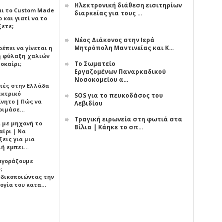
Ηλεκτρονική διάθεση εισιτηρίων
αι το Custom Made
διαρκείας για τους …
 και γιατί να το
ξετε;
Νέος Διάκονος στην Ιερά
Μητρόπολη Μαντινείας και Κ…
έπει να γίνεται η
 φύλαξη χαλιών
Το Σωματείο
οκαίρι;
Εργαζομένων Παναρκαδικού
Νοσοκομείου α…
πές στην Ελλάδα
εκτρικό
SOS για το πευκοδάσος του
ίνητο | Πώς να
Λεβιδίου
οιμάσε…
Τραγική ειρωνεία στη φωτιά στα
ι με μηχανή το
Βίλια | Κάηκε το σπ…
αίρι | Να
εις για μια
ή εμπει…
 αγοράζουμε
;
δικοποιώντας την
ογία του κατα…