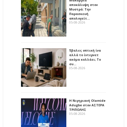
Μακάβρια
αποκάλυψη στον
Μυστρά: Την
Παρασκευή
απολογείτ…
05-08-2026
Έβαλες οπτική ίνα
αλλά το ίντερνετ
ακόμα κολλάει; Το
συ…
05-08-2026
Η Νιγηριανή Olamide
Adugbe στον ΑΣΤΕΡΑ
ΤΡΙΠΟΛΗΣ
05-08-2026