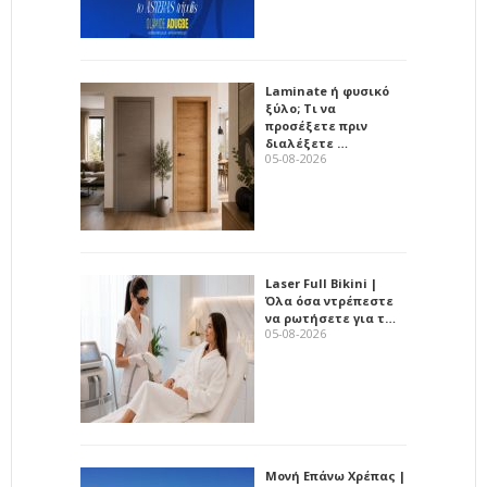
Laminate ή φυσικό
ξύλο; Τι να
προσέξετε πριν
διαλέξετε …
05-08-2026
Laser Full Bikini |
Όλα όσα ντρέπεστε
να ρωτήσετε για τ…
05-08-2026
Μονή Επάνω Χρέπας |