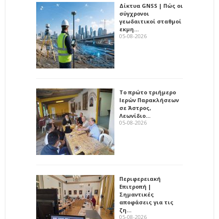
Δίκτυα GNSS | Πώς οι
σύγχρονοι
γεωδαιτικοί σταθμοί
εκμη…
05-08-2026
Το πρώτο τριήμερο
Ιερών Παρακλήσεων
σε Άστρος,
Λεωνίδιο…
05-08-2026
Περιφερειακή
Επιτροπή |
Σημαντικές
αποφάσεις για τις
ζη…
05-08-2026