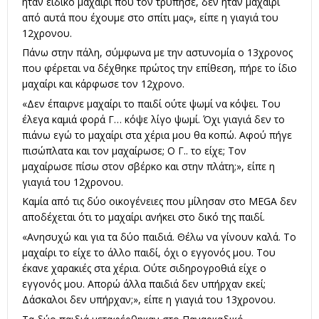
ήταν ειδικό μαχαίρι που τον τρύπησε, δεν ήταν μαχαίρι
από αυτά που έχουμε στο σπίτι μας», είπε η γιαγιά του
12χρονου.
Πάνω στην πάλη, σύμφωνα με την αστυνομία ο 13χρονος
που φέρεται να δέχθηκε πρώτος την επίθεση, πήρε το ίδιο
μαχαίρι και κάρφωσε τον 12χρονο.
«Δεν έπαιρνε μαχαίρι το παιδί ούτε ψωμί να κόψει. Του
έλεγα καμιά φορά Γ… κόψε λίγο ψωμί. Όχι γιαγιά δεν το
πιάνω εγώ το μαχαίρι στα χέρια μου θα κοπώ. Αφού πήγε
πισώπλατα και τον μαχαίρωσε; Ο Γ.. το είχε; Τον
μαχαίρωσε πίσω στον σβέρκο και στην πλάτη;», είπε η
γιαγιά του 12χρονου.
Καμία από τις δύο οικογένειες που μίλησαν στο MEGA δεν
αποδέχεται ότι το μαχαίρι ανήκει στο δικό της παιδί.
«Ανησυχώ και για τα δύο παιδιά. Θέλω να γίνουν καλά. Το
μαχαίρι το είχε το άλλο παιδί, όχι ο εγγονός μου. Του
έκανε χαρακιές στα χέρια. Ούτε σιδηρογροθιά είχε ο
εγγονός μου. Απορώ άλλα παιδιά δεν υπήρχαν εκεί;
Δάσκαλοι δεν υπήρχαν;», είπε η γιαγιά του 13χρονου.