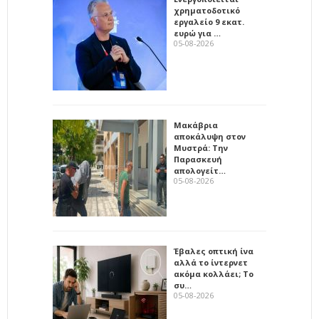
χρηματοδοτικό
εργαλείο 9 εκατ.
ευρώ για …
05-08-2026
Μακάβρια
αποκάλυψη στον
Μυστρά: Την
Παρασκευή
απολογείτ…
05-08-2026
Έβαλες οπτική ίνα
αλλά το ίντερνετ
ακόμα κολλάει; Το
συ…
05-08-2026