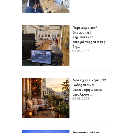
Περιφερειακή
Επιτροπή |
Σημαντικές
αποφάσεις για τις
ζη…
05-08-2026
Δεν έχετε κήπο; 12
ιδέες για να
μεταμορφώσετε
μπαλκόνι …
05-08-2026
Ενεργοποιείται