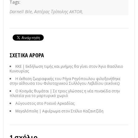
Tags:
Darnell Bile,
Αστέρας Τρίπολης AKTOR,
ΣΧΕΤΙΚΆ ΆΡΘΡΑ
ΚΚΕ | Εκδήλωση τιμής και μνήμης θα γίνει στον Άγιο Βασίλειο
Κυνουρίας
Η έκθεση ζωγραφικής του Ρήγα Ρηγόπουλου φιλοξενήθηκε
στην αίθουσα του Φιλοτεχνικού Συλλόγου Λεβιδίου (εικόνες)
Ο Κοσμάς θυμάται | Σε τρεις γλώσσες η νέα πινακίδα στην
πλατεία για το μαρτυρικό χωριό
Αύγουστος στο Ροεινό Αρκαδίας
Μεγαλόπολη | Αφιέρωμα στον Στέλιο Καζαντζίδη
1 σχόλιο