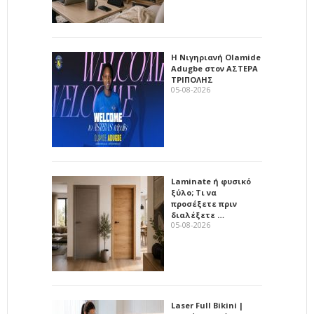
Η Νιγηριανή Olamide
Adugbe στον ΑΣΤΕΡΑ
ΤΡΙΠΟΛΗΣ
05-08-2026
Laminate ή φυσικό
ξύλο; Τι να
προσέξετε πριν
διαλέξετε …
05-08-2026
Laser Full Bikini |