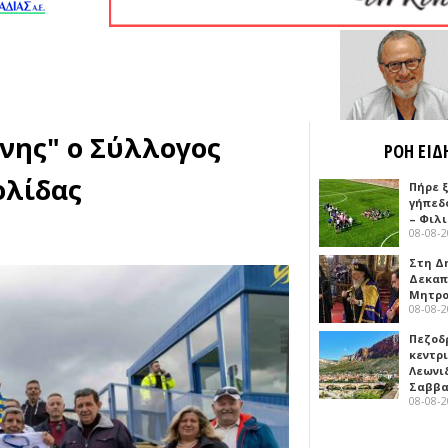
νης" ο Σύλλογος
ΡΟΗ ΕΙΔ
ολίδας
Πήρε 
γήπεδ
– Φιλ
08-08-
Στη Δ
Δεκαπ
Μητρο
08-08-
Πεζοδ
κεντρ
Λεωνι
Σαββ
08-08-