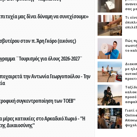
ανανε
σας μ
επιτυχία μας δίνει δύναμη να συνεχίσουμε»
Τι είν
έπιπλο
επιλέ
βυτέρου στον π. Άρη Γκόρο (εικόνες)
Πώς πρ
σωστή
το καλ
γραμμα ¨Τουρισμός για όλους 2026-2027¨
Διακο
με ηλ
αυτοκ
ποχαιρετά την Αντωνία Γεωργοπούλου - Την
προετ
εία
Ταξίδ
καλοκ
προσέξ
τροφική συγκεντροποίηση των ΤΟΕΒ"
ασφαλ
Γιατί
Online
 μέρες κατοικίες στο Αρκαδικό Χωριό - "Η
Αποκω
της Δικαιοσύνης"
ψυχολ