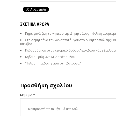
ΣΧΕΤΙΚΆ ΆΡΘΡΑ
Πήρε ξανά ζωή το γήπεδο της Δημητσάνας – Φιλική αναμέτρησ
Στη Δημητσάνα τον Δεκαπεντάυγουστο ο Μητροπολίτης Θαυ
Ιάκωβος
Πεζοδρόμηση στον κεντρικό δρόμο Λεωνιδίου κάθε Σαββατ
Κηδεία Τρύφωνα Μ. Αρτόπουλου
"Τέλος η παιδική χαρά στη Ζάτουνα"
Προσθήκη σχολίου
Μήνυμα *