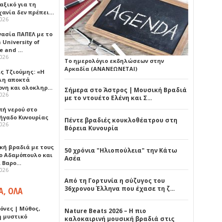
αξικό για τη
χανία δεν πρέπει…
2026
γασία ΠΑΠΕΛ με το
University of
ce and …
2026
Το ημερολόγιο εκδηλώσεων στην
Αρκαδία (ΑΝΑΝΕΩΝΕΤΑΙ)
ς Τζιούμης: «Η
λη αποκτά
ονη και ολοκληρ…
Σήμερα στο Άστρος | Μουσική Βραδιά
2026
με το ντουέτο Ελένη και Σ…
πή νερού στο
ήγαδο Κυνουρίας
Πέντε βραδιές κουκλοθέατρου στη
2026
Βόρεια Κυνουρία
κή βραδιά με τους
50 χρόνια "Ηλιοπούλεια" την Κάτω
ο Αδαμόπουλο και
Ασέα
 Βαρο…
2026
Από τη Γορτυνία η σύζυγος του
36χρονου Έλληνα που έχασε τη ζ…
Α, ΟΛΑ
όνες | Μύθος,
Nature Beats 2026 – Η πιο
ή μυστικό
καλοκαιρινή μουσική βραδιά στις