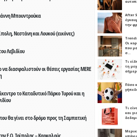
αυτοπ
Γιάννη Μπουντρούκα
After 
έγκαυμ
την φ
πολη, Νεστάνη και Λουκού (εικόνες)
Trends
Οι κο
που μ
του Λεβιδίου
σ…
Τι είδ
τη με
 να διασφαλιστούν οι θέσεις εργασίας MERE
σήμερ
η
Πόσο 
γήπεδο
ίκεντρο το Καταδυτικό Πάρκο Τυρού και η
ιδίου
Τι είν
και γι
που θα γίνει στο δρόμο προς τη Σαμπατική
δεδομ
Μερικ
ην Ε.Ο. Τρίπολης – Καρκαλούς
μπάνιο