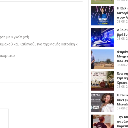
Η Ελλ
Κατερ
στον 
08-08-
Δύο σ
βράδυ
η με 9 γκολ! (vd)
08-08-
μακού και Καθηγούμενο της Μονής Πετράκη κ.
Φαράν
οκύριακο
Μνημε
Πολιτ
08-08-
Ένα ση
την Ι
Χρέπα
08-08-
Η Γλυ
κεντρ
Μεγαλ
07-08-
Την Κ
παράσ
Χορευ