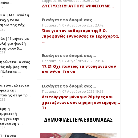
Σάββατο, 08 Αυγούστου 2026 00:02
τσάνα…
ΔΥΣΤΥΧΩΣ!!! ΑΥΤΟΥΣ ΨΗΦΙΖΟΥΜΕ...
2026
δια | Με μεγάλη
Εισάγετε το όνομά σας...
τοχή το 8ο
τήριο της τέχ…
Παρασκευή, 07 Αυγούστου 2026 23:42
2026
Όσο για τον καθαρισμό της Ε.Ο.
,προφανώς εννοούσες τα ξερόχορτα,
άς |11 μήνες με
…
ολή για ψευδή
εση στον 5…
2026
Εισάγετε το όνομά σας...
Παρασκευή, 07 Αυγούστου 2026 20:14
ηρώνεται ο νέος
17:21 Όχι πάντως τα ντουγάνια σαν
κός κόμβος στη
«Πλάτσα» …
και σένα. Για να…
2026
α είναι κλειστά
Εισάγετε το όνομά σας...
αφεία της
Παρασκευή, 07 Αυγούστου 2026 19:33
πολης στην Τρ…
Λειτούργησε μόνο για 20 μέρες και
2026
χρειαζότανε συντήρηση συντήρηση;;;
Τι…
άφη η
αμματική
ΔΗΜΟΦΙΛΕΣΤΕΡΑ ΕΒΔΟΜΑΔΑΣ
ση για την
τάσταση τ…
2026
Τ: Το νέο