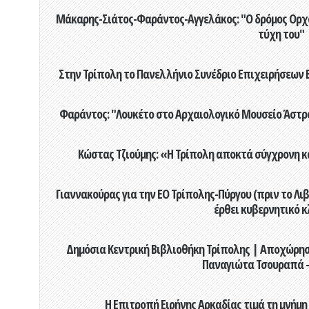
Μάκαρης-Σιάτος-Φαράντος-Αγγελάκος: "Ο δρόμος Ορχομ
τύχη του"
Στην Τρίπολη το Πανελλήνιο Συνέδριο Επιχειρήσεων Β
Φαράντος: "Λουκέτο στο Αρχαιολογικό Μουσείο Άστρου
Κώστας Τζιούμης: «Η Τρίπολη αποκτά σύγχρονη κ
Γιαννακούρας για την EO Τρίπολης-Πύργου (πριν το Λιβαδ
έρθει κυβερνητικό κ
Δημόσια Κεντρική Βιβλιοθήκη Τρίπολης | Αποχώρησ
Παναγιώτα Τσουραπά -
Η Επιτροπή Ειρήνης Αρκαδίας τιμά τη μνήμη