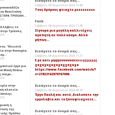
Εισάγετε το όνομά σας...
Σάββατο, 08 Αυγούστου 2026 13:48
ηνοκαναδέζα
Τους δρόμους φτιαχτε ρεεεεεεεεε
ίνα Βασιλούνη
ΑΣΤΕΡΑ ΤΡΙΠΟΛΗ…
2026
Fank
Σάββατο, 08 Αυγούστου 2026 11:28
υλλήψεις το
Σίγουρα μια μεγάλη καλλιτέχνις
 στην Τρίπολη
2026
αγαπητή σε πολύ κόσμο. Αλλά
μήπως…
τος: "Κλειστά
ία στην Κυνουρία,
Εισάγετε το όνομά σας...
ισμ…
Σάββατο, 08 Αυγούστου 2026 11:27
2026
Ε ρε κατι μηηηνυυυυυσεειιιςςςςςςςς
χαχαχαχαχαχαχχαχαχα
μαντικό έργο για
https://www.facebook.com/watch/?
ερά Μονή Επάνω
v=27832162979767096
ς παίρν…
2026
Εισάγετε το όνομά σας...
κερία στην
ική πλατεία
Σάββατο, 08 Αυγούστου 2026 08:39
όπολης
Έργο Παυλή και αυτό ,διαλυσατε την
2026
εργολαβία και το ξαναφτιαχνετε…
υριακή η
ταση της
Εισάγετε το όνομά σας...
τικής Ομάδας