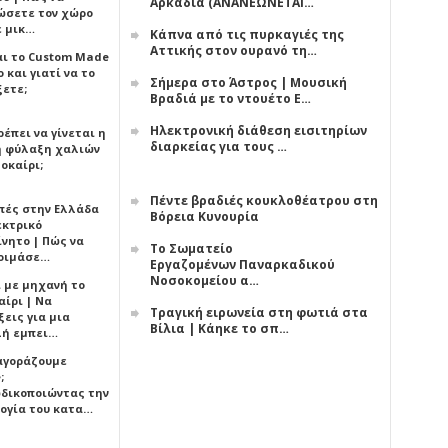
Αρκαδία (ΑΝΑΝΕΩΝΕΤΑΙ…
ώσετε τον χώρο
ε μικ…
Κάπνα από τις πυρκαγιές της
Αττικής στον ουρανό τη…
αι το Custom Made
 και γιατί να το
Σήμερα στο Άστρος | Μουσική
ξετε;
Βραδιά με το ντουέτο Ε…
Ηλεκτρονική διάθεση εισιτηρίων
έπει να γίνεται η
διαρκείας για τους …
 φύλαξη χαλιών
οκαίρι;
Πέντε βραδιές κουκλοθέατρου στη
πές στην Ελλάδα
Βόρεια Κυνουρία
εκτρικό
ίνητο | Πώς να
Το Σωματείο
οιμάσε…
Εργαζομένων Παναρκαδικού
Νοσοκομείου α…
ι με μηχανή το
αίρι | Να
Τραγική ειρωνεία στη φωτιά στα
εις για μια
Βίλια | Κάηκε το σπ…
ή εμπει…
 αγοράζουμε
;
δικοποιώντας την
ογία του κατα…