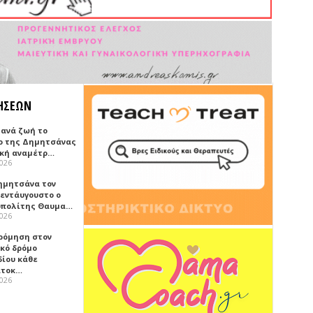
ΗΣΕΩΝ
ξανά ζωή το
ο της Δημητσάνας
ική αναμέτρ…
2026
ημητσάνα τον
εντάυγουστο ο
πολίτης Θαυμα…
2026
ρόμηση στον
ικό δρόμο
δίου κάθε
ατοκ…
2026