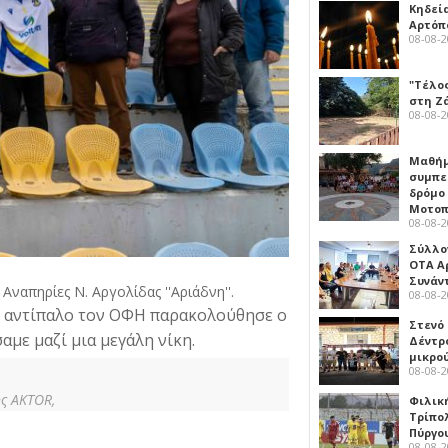
Κηδεί
Αρτόπ
08-08-
"Τέλο
στη Ζ
08-08-
Μαθή
συμπε
δρόμο
Μοτοπ
08-08-
Σύλλο
ΟΤΑ Α
Συνάν
απηρίες Ν. Αργολίδας ''Αριάδνη''.
08-08-
με αντίπαλο τον ΟΦΗ παρακολούθησε ο
Στενό
με μαζί μια μεγάλη νίκη.
Δέντρ
μικρο
08-08-
ης AKTOR,
Φιλικ
Τρίπολ
Πύργο
08-08-