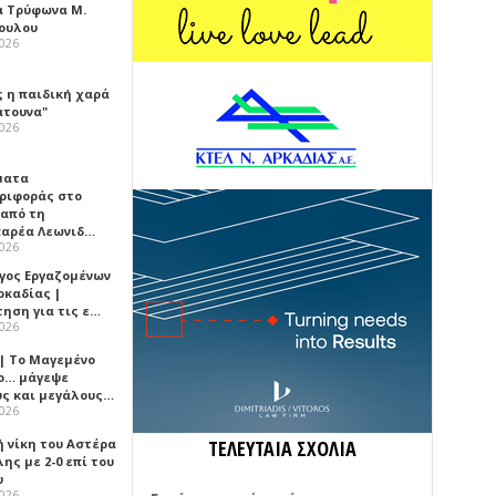
α Τρύφωνα Μ.
ουλου
2026
ς η παιδική χαρά
άτουνα"
2026
ματα
ριφοράς στο
 από τη
αρέα Λεωνιδ…
2026
γος Εργαζομένων
ρκαδίας |
τηση για τις ε…
2026
 | Το Μαγεμένο
ο… μάγεψε
ύς και μεγάλους…
2026
ή νίκη του Αστέρα
ΤΕΛΕΥΤΑΙΑ ΣΧΟΛΙΑ
ης με 2-0 επί του
υ
2026