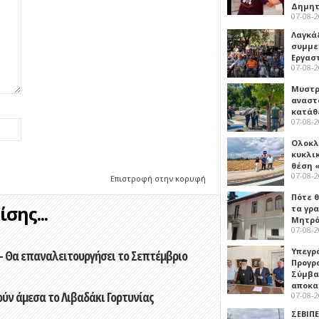
Δημη
07-08-
Λαγκά
συμμε
Εργασ
07-08-
Μυστρ
αναστ
κατάθ
07-08-
Ολοκλ
κυκλι
θέση 
07-08-
Επιστροφή στην κορυφή
Πότε θ
σης...
τα γρ
Μητρό
07-08-
Υπεγρ
- Θα επαναλειτουργήσει το Σεπτέμβριο
Προγρ
Σύμβα
αποκα
ούν άμεσα το Λιβαδάκι Γορτυνίας
07-08-
ΣΕΒΙΠΕ