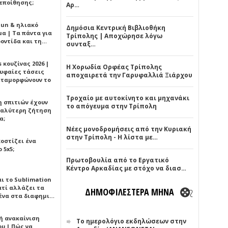
εποίθησης;
Αρ…
Sun & ηλιακό
Δημόσια Κεντρική Βιβλιοθήκη
α | Τα πάντα για
Τρίπολης | Αποχώρησε λόγω
ροντίδα και τη…
συνταξ…
 κουζίνας 2026 |
Η Χορωδία Ορφέας Τρίπολης
ρυφαίες τάσεις
αποχαιρετά την Γαρυφαλλιά Ξιάρχου
εταμορφώνουν το
Τροχαίο με αυτοκίνητο και μηχανάκι
η σπιτιών έχουν
το απόγευμα στην Τρίπολη
γαλύτερη ζήτηση
α;
Νέες μονοδρομήσεις από την Κυριακή
στην Τρίπολη - Η λίστα με…
κοστίζει ένα
 5x5;
Πρωτοβουλία από το Εργατικό
Κέντρο Αρκαδίας με στόχο να διασ…
αι το Sublimation
ατί αλλάζει τα
ΔΗΜΟΦΙΛΕΣΤΕΡΑ ΜΗΝΑ
ένα στα διαφημι…
ή ανακαίνιση
Το ημερολόγιο εκδηλώσεων στην
υ | Πώς να