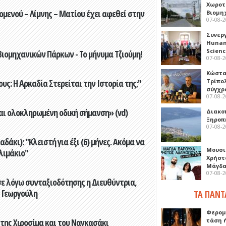
Χωροτ
ενού – Λίμνης – Ματίου έχει αφεθεί στην
Βιομη
07-08-
Συνερ
Hunan 
Scien
ιομηχανικών Πάρκων - Το μήνυμα Τζιούμη!
07-08-
Κώστα
Τρίπο
ς: Η Αρκαδία Στερείται την Ιστορία της;"
σύγχρ
07-08-
αι ολοκληρωμένη οδική σήμανση» (vd)
Διακο
Ξηροπ
07-08-
άκι): "Κλειστή για έξι (6) μήνες. Ακόμα να
Μουσι
λιμάκιο"
Χρήστ
Μάγδα
07-08-
ε λόγω συνταξιοδότησης η Διευθύντρια,
 Γεωργούλη
ΤΑ ΠΑΝΤ
Φερομ
τάση 
 της Χιροσίμα και του Ναγκασάκι