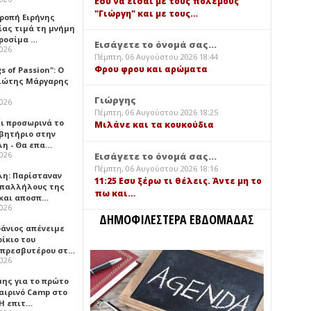
Εσύ να είσαι με τους πολέμους
"Γιώργη" και με τους…
τροπή Ειρήνης
ίας τιμά τη μνήμη
ιροσίμα …
Εισάγετε το όνομά σας...
2026
Πέμπτη, 06 Αυγούστου 2026 18:44
Φρου φρου και αρώματα
gs of Passion": Ο
ιώτης Μάργαρης
Γιώργης
2026
Πέμπτη, 06 Αυγούστου 2026 18:25
ει προσωρινά το
Μιλάνε και τα κουκούδια
βητήριο στην
λη - Θα επα…
2026
Εισάγετε το όνομά σας...
Πέμπτη, 06 Αυγούστου 2026 18:16
λη: Παρίσταναν
11:25 Εσυ ξέρω τι θέλεις. Άντε μη το
υπαλλήλους της
πω και…
 και αποσπ…
2026
ΔΗΜΟΦΙΛΕΣΤΕΡΑ ΕΒΔΟΜΑΔΑΣ
φάνιος απένειμε
ίκιο του
πρεσβυτέρου στ…
2026
μης για το πρώτο
αιρινό Camp στο
«Η επιτ…