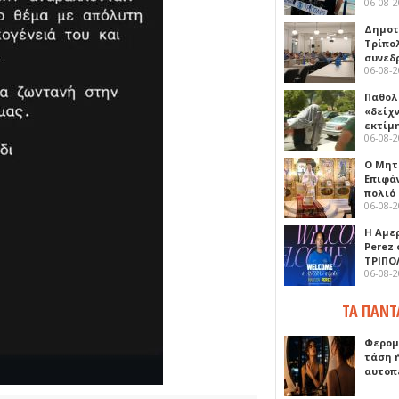
06-08-
Δημοτ
Τρίπο
συνεδ
06-08-
Παθολ
«δείχ
εκτίμ
06-08-
Ο Μητ
Επιφά
πολιό
06-08-
Η Αμε
Perez
ΤΡΙΠΟ
06-08-
ΤΑ ΠΑΝΤ
Φερομ
τάση 
αυτοπ