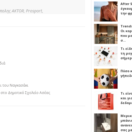
After 
έγκαυμ
ίπολης AKTOR,
Prosport,
την φ
Trends
Οι κο
που μ
σ…
Τι είδ
τη με
σήμερ
διά
Πόσο 
γήπεδο
αι του Ναγκασάκι
η στο Δημοτικό Σχολείο Ασέας
Τι είν
και γι
δεδομ
Μερικ
μπάνιο
ανανε
σας μ