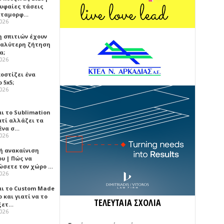
ρυφαίες τάσεις
εταμορφ…
2026
η σπιτιών έχουν
γαλύτερη ζήτηση
α;
2026
κοστίζει ένα
 5x5;
2026
αι το Sublimation
ατί αλλάζει τα
ένα σ…
2026
ή ανακαίνιση
υ | Πώς να
ώσετε τον χώρο …
2026
αι το Custom Made
 και γιατί να το
ΤΕΛΕΥΤΑΙΑ ΣΧΟΛΙΑ
ξετ…
2026