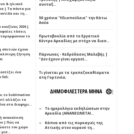
Sun & ηλιακό
συνταξ…
α | Τα πάντα για
ροντίδα και τη…
50 χρόνια "Ηλιοπούλεια" την Κάτω
Ασέα
 κουζίνας 2026 |
ρυφαίες τάσεις
Πρωτοβουλία από το Εργατικό
εταμορφώνουν το
Κέντρο Αρκαδίας με στόχο να διασ…
η σπιτιών έχουν
γαλύτερη ζήτηση
Πάρνωνας - Κεδρόδασος Μαλεβής |
α;
"Δεν έχουν γίνει εργασί…
κοστίζει ένα
Τι γίνεται με τα τραπεζοκαθίσματα
 5x5;
στη Γορτυνία;
ΔΗΜΟΦΙΛΕΣΤΕΡΑ ΜΗΝΑ
αι το Sublimation
ατί αλλάζει τα
ένα στα διαφημι…
Το ημερολόγιο εκδηλώσεων στην
Αρκαδία (ΑΝΑΝΕΩΝΕΤΑΙ…
ή ανακαίνιση
υ | Πώς να
Κάπνα από τις πυρκαγιές της
ώσετε τον χώρο
Αττικής στον ουρανό τη…
ε μικ…