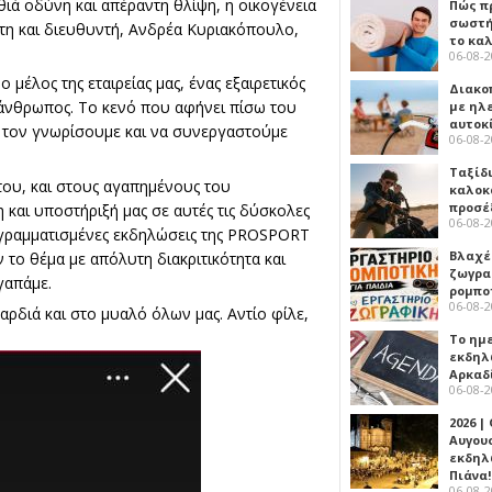
ιά οδύνη και απέραντη θλίψη, η οικογένεια
Πώς πρ
σωστή
η και διευθυντή, Ανδρέα Κυριακόπουλο,
το κα
06-08-
μέλος της εταιρείας μας, ένας εξαιρετικός
Διακο
 άνθρωπος. Το κενό που αφήνει πίσω του
με ηλ
αυτοκ
α τον γνωρίσουμε και να συνεργαστούμε
06-08-
Ταξίδ
 του, και στους αγαπημένους του
καλοκ
προσέ
αι υποστήριξή μας σε αυτές τις δύσκολες
06-08-
ρογραμματισμένες εκδηλώσεις της PROSPORT
Βλαχέ
το θέμα με απόλυτη διακριτικότητα και
ζωγρα
γαπάμε.
ρομπο
06-08-
αρδιά και στο μυαλό όλων μας. Αντίο φίλε,
Το ημ
εκδηλ
Αρκαδ
06-08-
2026 |
Αυγου
εκδηλ
Πιάνα!
06-08-