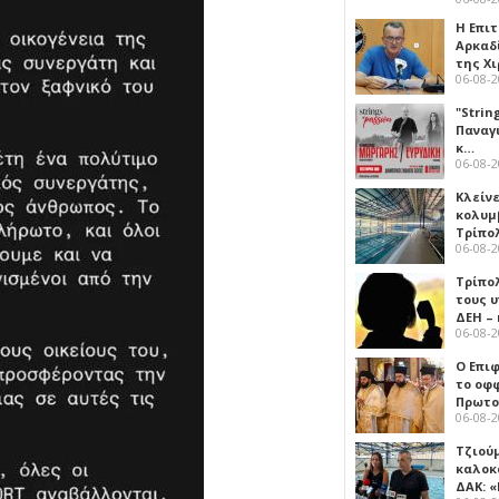
Η Επι
Αρκαδ
της Χ
06-08-
"Strin
Παναγ
κ…
06-08-
Κλείν
κολυμ
Τρίπο
06-08-
Τρίπο
τους 
ΔΕΗ –
06-08-
Ο Επι
το οφφ
Πρωτο
06-08-
Τζιού
καλοκ
ΔΑΚ: 