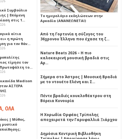
2026
ικό Συμβούλιο
λης | Επόμενη
Το ημερολόγιο εκδηλώσεων στην
ρίαση στις 1…
Αρκαδία (ΑΝΑΝΕΩΝΕΤΑΙ)
2026
ογικά αίτια
Από τη Γορτυνία η σύζυγος του
νει» η πρώτη
36χρονου Έλληνα που έχασε τη ζ…
ηση για τον θάν…
2026
Nature Beats 2026 – Η πιο
ροπολίτης
καλοκαιρινή μουσική βραδιά στις
νιος τίμησε τον
Αρ…
 Πρωτοψάλτη το…
2026
Σήμερα στο Άστρος | Μουσική Βραδιά
ρικανίδα Madison
με το ντουέτο Ελένη και Σ…
 στον ΑΣΤΕΡΑ
ΛΗΣ
2026
Πέντε βραδιές κουκλοθέατρου στη
Βόρεια Κυνουρία
Α, ΟΛΑ
Η Χορωδία Ορφέας Τρίπολης
όνες | Μύθος,
αποχαιρετά την Γαρυφαλλιά Ξιάρχου
ή μυστικό
εποίθησης;
Δημόσια Κεντρική Βιβλιοθήκη
Τρίπολης | Αποχώρησε λόγω