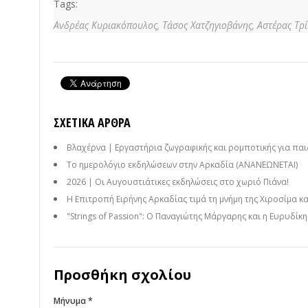
Tags:
Ανδρέας Κυριακόπουλος,
Τάσος Χατζηγιοβάνης,
Αστέρας Τρ
ΣΧΕΤΙΚΆ ΆΡΘΡΑ
Βλαχέρνα | Εργαστήρια ζωγραφικής και ρομποτικής για παι
Το ημερολόγιο εκδηλώσεων στην Αρκαδία (ΑΝΑΝΕΩΝΕΤΑΙ)
2026 | Οι Αυγουστιάτικες εκδηλώσεις στο χωριό Πιάνα!
Η Επιτροπή Ειρήνης Αρκαδίας τιμά τη μνήμη της Χιροσίμα κ
"Strings of Passion": Ο Παναγιώτης Μάργαρης και η Ευρυδίκ
Προσθήκη σχολίου
Μήνυμα *