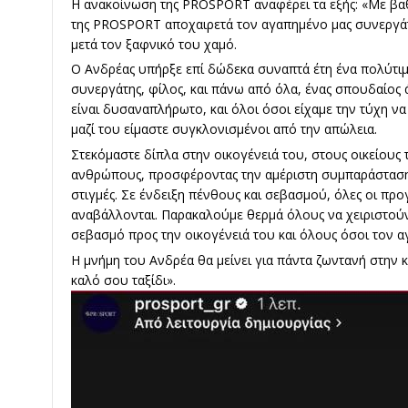
Η ανακοίνωση της PROSPORT αναφέρει τα εξής: «Με βαθ
της PROSPORT αποχαιρετά τον αγαπημένο μας συνεργάτ
μετά τον ξαφνικό του χαμό.
Ο Ανδρέας υπήρξε επί δώδεκα συναπτά έτη ένα πολύτιμο 
συνεργάτης, φίλος, και πάνω από όλα, ένας σπουδαίος
είναι δυσαναπλήρωτο, και όλοι όσοι είχαμε την τύχη ν
μαζί του είμαστε συγκλονισμένοι από την απώλεια.
Στεκόμαστε δίπλα στην οικογένειά του, στους οικείους
ανθρώπους, προσφέροντας την αμέριστη συμπαράσταση κ
στιγμές. Σε ένδειξη πένθους και σεβασμού, όλες οι π
αναβάλλονται. Παρακαλούμε θερμά όλους να χειριστούν 
σεβασμό προς την οικογένειά του και όλους όσοι τον α
Η μνήμη του Ανδρέα θα μείνει για πάντα ζωντανή στην κ
καλό σου ταξίδι».