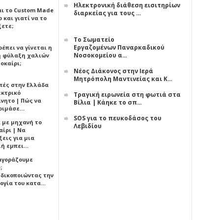
Ηλεκτρονική διάθεση εισιτηρίων
αι το Custom Made
διαρκείας για τους …
 και γιατί να το
ξετε;
Το Σωματείο
Εργαζομένων Παναρκαδικού
έπει να γίνεται η
Νοσοκομείου α…
 φύλαξη χαλιών
οκαίρι;
Νέος Διάκονος στην Ιερά
Μητρόπολη Μαντινείας και Κ…
πές στην Ελλάδα
εκτρικό
Τραγική ειρωνεία στη φωτιά στα
ίνητο | Πώς να
Βίλια | Κάηκε το σπ…
οιμάσε…
SOS για το πευκοδάσος του
ι με μηχανή το
Λεβιδίου
αίρι | Να
εις για μια
ή εμπει…
 αγοράζουμε
;
δικοποιώντας την
ογία του κατα…