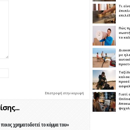
Τι είν
έπιπλο
επιλέ
Πώς πρ
σωστή
το καλ
Διακο
με ηλ
αυτοκ
προετ
Ταξίδ
καλοκ
προσέξ
ασφαλ
Επιστροφή στην κορυφή
Γιατί
Online
Αποκω
σης...
ψυχολ
ποιος χρηματοδοτεί το κόμμα του»