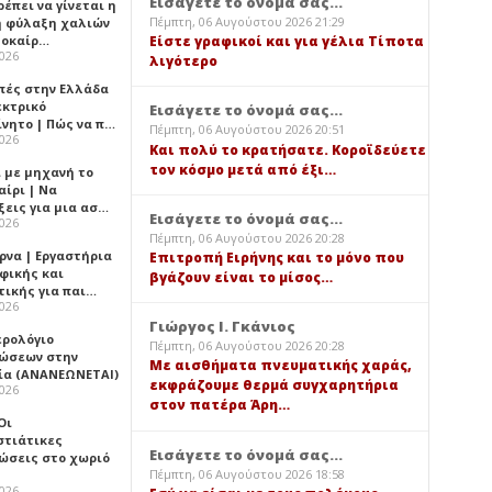
Εισάγετε το όνομά σας...
έπει να γίνεται η
Πέμπτη, 06 Αυγούστου 2026 21:29
 φύλαξη χαλιών
λοκαίρ…
Είστε γραφικοί και για γέλια Τίποτα
2026
λιγότερο
πές στην Ελλάδα
εκτρικό
Εισάγετε το όνομά σας...
ίνητο | Πώς να π…
Πέμπτη, 06 Αυγούστου 2026 20:51
2026
Και πολύ το κρατήσατε. Κοροϊδεύετε
τον κόσμο μετά από έξι…
ι με μηχανή το
αίρι | Να
ξεις για μια ασ…
Εισάγετε το όνομά σας...
2026
Πέμπτη, 06 Αυγούστου 2026 20:28
ρνα | Εργαστήρια
Επιτροπή Ειρήνης και το μόνο που
φικής και
βγάζουν είναι το μίσος…
τικής για παι…
2026
Γιώργος Ι. Γκάνιος
ερολόγιο
Πέμπτη, 06 Αυγούστου 2026 20:28
ώσεων στην
Με αισθήματα πνευματικής χαράς,
ία (ΑΝΑΝΕΩΝΕΤΑΙ)
εκφράζουμε θερμά συγχαρητήρια
2026
στον πατέρα Άρη…
 Οι
στιάτικες
Εισάγετε το όνομά σας...
ώσεις στο χωριό
Πέμπτη, 06 Αυγούστου 2026 18:58
2026