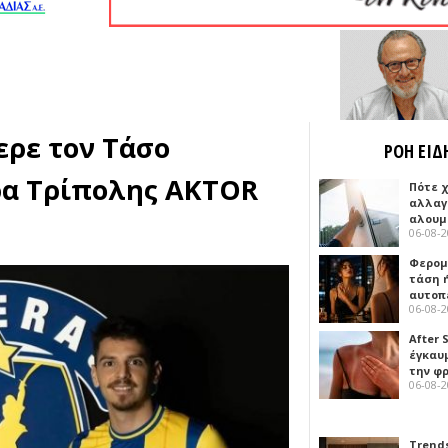
ερε τον Τάσο
ΡΟΗ ΕΙΔ
ρα Τρίπολης AKTOR
Πότε 
αλλαγ
αλουμ
06-08-
Φερομ
τάση 
αυτοπ
06-08-
After 
έγκαυμ
την φ
06-08-
Trends