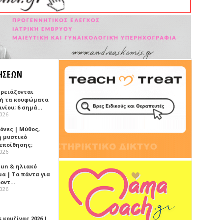
ΗΣΕΩΝ
χρειάζονται
ή τα κουφώματα
ινίου; 6 σημά…
2026
όνες | Μύθος,
ή μυστικό
εποίθησης;
2026
Sun & ηλιακό
α | Τα πάντα για
ροντ…
2026
 κουζίνας 2026 |