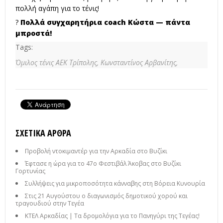
πολλή αγάπη για το τένις!
?
Πολλά συγχαρητήρια coach Κώστα — πάντα
μπροστά!
Tags:
Όμιλος τένις ΑΕΚ Τρίπολης,
Κωνσταντίνος Αρβανίτης,
ΣΧΕΤΙΚΆ ΆΡΘΡΑ
Προβολή ντοκιμαντέρ για την Αρκαδία στο Βυζίκι
Έφτασε η ώρα για το 47ο Φεστιβάλ Άκοβας στο Βυζίκι
Γορτυνίας
Συλλήψεις για μικροποσότητα κάνναβης στη Βόρεια Κυνουρία
Στις 21 Αυγούστου ο διαγωνισμός δημοτικού χορού και
τραγουδιού στην Τεγέα
ΚΤΕΛ Αρκαδίας | Τα δρομολόγια για το Πανηγύρι της Τεγέας!