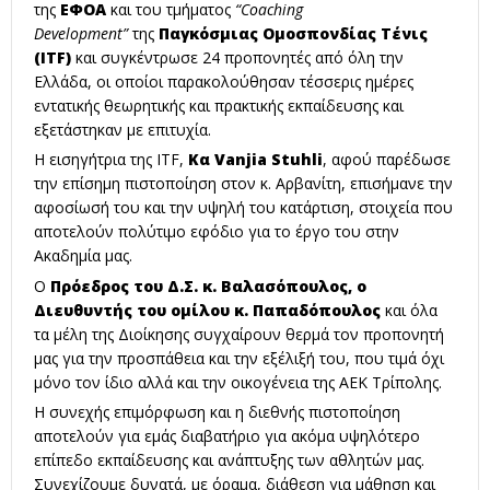
της
ΕΦΟΑ
και του τμήματος
“Coaching
Development”
της
Παγκόσμιας Ομοσπονδίας Τένις
(ITF)
και συγκέντρωσε 24 προπονητές από όλη την
Ελλάδα, οι οποίοι παρακολούθησαν τέσσερις ημέρες
εντατικής θεωρητικής και πρακτικής εκπαίδευσης και
εξετάστηκαν με επιτυχία.
Η εισηγήτρια της ITF,
Κα Vanjia Stuhli
, αφού παρέδωσε
την επίσημη πιστοποίηση στον κ. Αρβανίτη, επισήμανε την
αφοσίωσή του και την υψηλή του κατάρτιση, στοιχεία που
αποτελούν πολύτιμο εφόδιο για το έργο του στην
Ακαδημία μας.
Ο
Πρόεδρος του Δ.Σ. κ. Βαλασόπουλος, ο
Διευθυντής του ομίλου κ. Παπαδόπουλος
και όλα
τα μέλη της Διοίκησης συγχαίρουν θερμά τον προπονητή
μας για την προσπάθεια και την εξέλιξή του, που τιμά όχι
μόνο τον ίδιο αλλά και την οικογένεια της ΑΕΚ Τρίπολης.
Η συνεχής επιμόρφωση και η διεθνής πιστοποίηση
αποτελούν για εμάς διαβατήριο για ακόμα υψηλότερο
επίπεδο εκπαίδευσης και ανάπτυξης των αθλητών μας.
Συνεχίζουμε δυνατά, με όραμα, διάθεση για μάθηση και