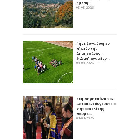
άμεση …
08-08-2026
Πήρε ξανά ζωή το
γήπεδο της
Δημητσάνας –
Φιλική αναμέτρ…
08-08-2026
Στη Δημητσάνα τον
Δεκαπεντάυγουστο ο
Μητροπολίτης
Θαυμα…
08-08-2026