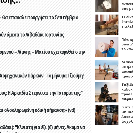
ανανε
σας μ
- Θα επαναλειτουργήσει το Σεπτέμβριο
Τι είν
έπιπλο
επιλέ
ούν άμεσα το Λιβαδάκι Γορτυνίας
Πώς πρ
σωστή
το καλ
ενού – Λίμνης – Ματίου έχει αφεθεί στην
Διακο
με ηλ
αυτοκ
ιομηχανικών Πάρκων - Το μήνυμα Τζιούμη!
προετ
Ταξίδ
καλοκ
ς: Η Αρκαδία Στερείται την Ιστορία της;"
προσέξ
ασφαλ
Γιατί
αι ολοκληρωμένη οδική σήμανση» (vd)
Online
Αποκω
ψυχολ
άκι): "Κλειστή για έξι (6) μήνες. Ακόμα να