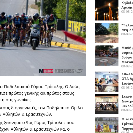
Κηδεί
Αρτόπ
08-08-
"Τέλο
στη Ζ
08-08-
Μαθή
συμπε
δρόμο
Μοτοπ
08-08-
Σύλλο
ΟΤΑ Α
Συνάν
υ Ποδηλατικού Γύρου Τρίπολης. Ο Λούις
08-08-
τισε πρώτος γενικής και πρώτος
στους
Στενό
η στις γυναίκες.
Δέντρ
μικρο
στους διοργανωτές, τον Ποδηλατικό Όμιλο
08-08-
ν Αθλητών & Ερασιτεχνών
.
Φιλικ
ης ξεκίνησε ο 9ος Γύρος Τρίπολης που
Τρίπολ
μάχων Αθλητών & Ερασιτεχνών
και ο
Πύργο
08-08-