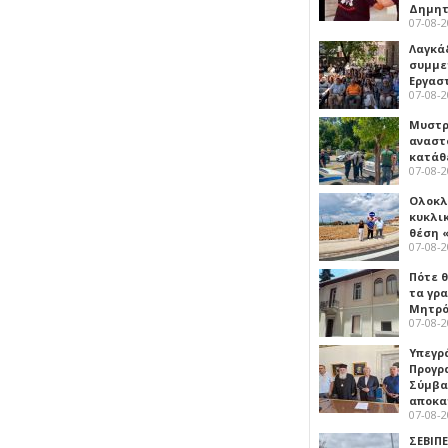
Δημη
07-08-
Λαγκά
συμμε
Εργασ
07-08-
Μυστρ
αναστ
κατάθ
07-08-
Ολοκλ
κυκλι
θέση 
07-08-
Πότε θ
τα γρ
Μητρό
07-08-
Υπεγρ
Προγρ
Σύμβα
αποκα
07-08-
ΣΕΒΙΠΕ