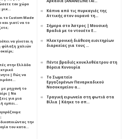
Αρκαδία (ΑΝΑΝΕΩΝΕΤΑΙ…
ώσετε τον χώρο
ε μικ…
Κάπνα από τις πυρκαγιές της
Αττικής στον ουρανό τη…
αι το Custom Made
 και γιατί να το
Σήμερα στο Άστρος | Μουσική
ξετε;
Βραδιά με το ντουέτο Ε…
Ηλεκτρονική διάθεση εισιτηρίων
έπει να γίνεται η
διαρκείας για τους …
 φύλαξη χαλιών
οκαίρι;
Πέντε βραδιές κουκλοθέατρου στη
πές στην Ελλάδα
Βόρεια Κυνουρία
εκτρικό
ίνητο | Πώς να
Το Σωματείο
οιμάσε…
Εργαζομένων Παναρκαδικού
Νοσοκομείου α…
ι με μηχανή το
αίρι | Να
Τραγική ειρωνεία στη φωτιά στα
εις για μια
Βίλια | Κάηκε το σπ…
ή εμπει…
 αγοράζουμε
;
δικοποιώντας την
ογία του κατα…