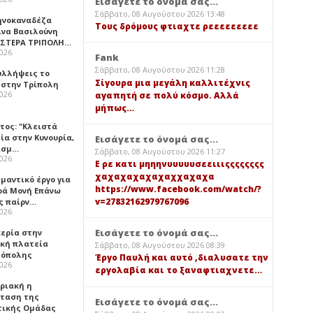
Εισάγετε το όνομά σας...
Σάββατο, 08 Αυγούστου 2026 13:48
ηνοκαναδέζα
Τους δρόμους φτιαχτε ρεεεεεεεεε
ίνα Βασιλούνη
ΑΣΤΕΡΑ ΤΡΙΠΟΛΗ…
2026
Fank
Σάββατο, 08 Αυγούστου 2026 11:28
υλλήψεις το
Σίγουρα μια μεγάλη καλλιτέχνις
 στην Τρίπολη
2026
αγαπητή σε πολύ κόσμο. Αλλά
μήπως…
τος: "Κλειστά
ία στην Κυνουρία,
Εισάγετε το όνομά σας...
ισμ…
Σάββατο, 08 Αυγούστου 2026 11:27
2026
Ε ρε κατι μηηηνυυυυυσεειιιςςςςςςςς
χαχαχαχαχαχαχχαχαχα
μαντικό έργο για
https://www.facebook.com/watch/?
ερά Μονή Επάνω
v=27832162979767096
ς παίρν…
2026
Εισάγετε το όνομά σας...
κερία στην
ική πλατεία
Σάββατο, 08 Αυγούστου 2026 08:39
όπολης
Έργο Παυλή και αυτό ,διαλυσατε την
2026
εργολαβία και το ξαναφτιαχνετε…
υριακή η
ταση της
Εισάγετε το όνομά σας...
τικής Ομάδας