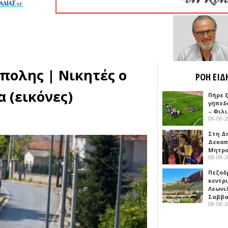
πολης | Νικητές ο
ΡΟΗ ΕΙΔ
 (εικόνες)
Πήρε 
γήπεδ
– Φιλ
08-08-
Στη Δ
Δεκαπ
Μητρο
08-08-
Πεζοδ
κεντρ
Λεωνι
Σαββ
08-08-