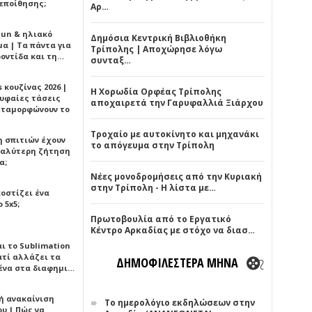
εποίθησης;
Αρ…
Sun & ηλιακό
Δημόσια Κεντρική Βιβλιοθήκη
α | Τα πάντα για
Τρίπολης | Αποχώρησε λόγω
ροντίδα και τη…
συνταξ…
 κουζίνας 2026 |
Η Χορωδία Ορφέας Τρίπολης
ρυφαίες τάσεις
αποχαιρετά την Γαρυφαλλιά Ξιάρχου
εταμορφώνουν το
Τροχαίο με αυτοκίνητο και μηχανάκι
η σπιτιών έχουν
το απόγευμα στην Τρίπολη
γαλύτερη ζήτηση
α;
Νέες μονοδρομήσεις από την Κυριακή
στην Τρίπολη - Η λίστα με…
κοστίζει ένα
 5x5;
Πρωτοβουλία από το Εργατικό
Κέντρο Αρκαδίας με στόχο να διασ…
αι το Sublimation
ατί αλλάζει τα
ΔΗΜΟΦΙΛΕΣΤΕΡΑ ΜΗΝΑ
ένα στα διαφημι…
ή ανακαίνιση
Το ημερολόγιο εκδηλώσεων στην
υ | Πώς να