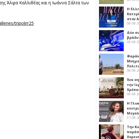
της Άλφα Καλλιθέας και η Ιωάννα Σάλτα των
Η Ελλ
Κατερ
στον 
lleries/tripolirr25
08-08-
Δύο σ
βράδυ
08-08-
Φαράν
Μνημε
Πολιτ
08-08-
Ένα ση
την Ι
Χρέπα
08-08-
Η Γλυ
κεντρ
Μεγαλ
07-08-
Την Κ
παράσ
Χορευ