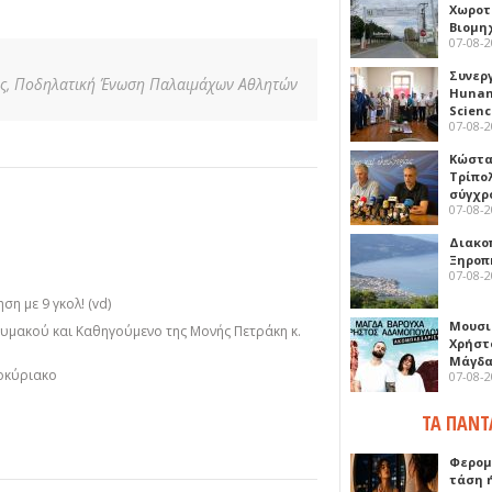
Χωροτ
Βιομη
07-08-
Συνερ
ς,
Ποδηλατική Ένωση Παλαιμάχων Αθλητών
Hunan 
Scien
07-08-
Κώστα
Τρίπο
σύγχρ
07-08-
Διακο
Ξηροπ
07-08-
η με 9 γκολ! (vd)
Μουσι
μακού και Καθηγούμενο της Μονής Πετράκη κ.
Χρήστ
Μάγδα
οκύριακο
07-08-
ΤΑ ΠΑΝΤ
Φερομ
τάση 