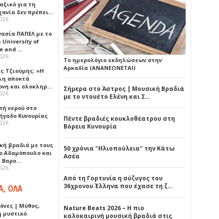
αξικό για τη
χανία δεν πρέπει…
2026
γασία ΠΑΠΕΛ με το
University of
ce and …
2026
Το ημερολόγιο εκδηλώσεων στην
Αρκαδία (ΑΝΑΝΕΩΝΕΤΑΙ)
ς Τζιούμης: «Η
λη αποκτά
ονη και ολοκληρ…
Σήμερα στο Άστρος | Μουσική Βραδιά
2026
με το ντουέτο Ελένη και Σ…
πή νερού στο
ήγαδο Κυνουρίας
Πέντε βραδιές κουκλοθέατρου στη
2026
Βόρεια Κυνουρία
κή βραδιά με τους
50 χρόνια "Ηλιοπούλεια" την Κάτω
ο Αδαμόπουλο και
Ασέα
 Βαρο…
2026
Από τη Γορτυνία η σύζυγος του
36χρονου Έλληνα που έχασε τη ζ…
Α, ΟΛΑ
όνες | Μύθος,
Nature Beats 2026 – Η πιο
ή μυστικό
καλοκαιρινή μουσική βραδιά στις