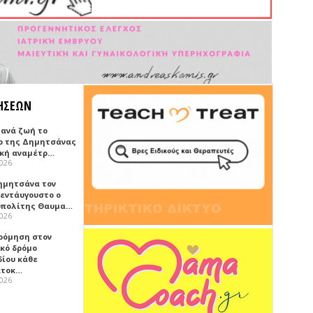
ΗΣΕΩΝ
ξανά ζωή το
ο της Δημητσάνας
ική αναμέτρ…
2026
ημητσάνα τον
εντάυγουστο ο
πολίτης Θαυμα…
2026
ρόμηση στον
ικό δρόμο
δίου κάθε
ατοκ…
2026