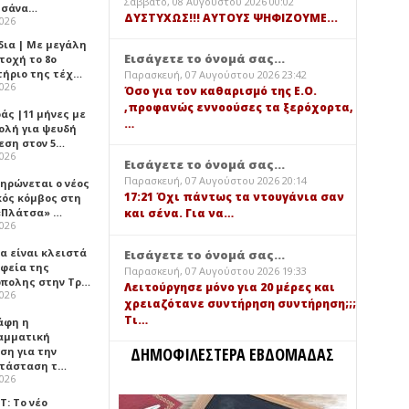
Σάββατο, 08 Αυγούστου 2026 00:02
τσάνα…
ΔΥΣΤΥΧΩΣ!!! ΑΥΤΟΥΣ ΨΗΦΙΖΟΥΜΕ...
2026
δια | Με μεγάλη
Εισάγετε το όνομά σας...
τοχή το 8ο
τήριο της τέχ…
Παρασκευή, 07 Αυγούστου 2026 23:42
2026
Όσο για τον καθαρισμό της Ε.Ο.
,προφανώς εννοούσες τα ξερόχορτα,
άς |11 μήνες με
…
ολή για ψευδή
εση στον 5…
2026
Εισάγετε το όνομά σας...
Παρασκευή, 07 Αυγούστου 2026 20:14
ηρώνεται ο νέος
17:21 Όχι πάντως τα ντουγάνια σαν
κός κόμβος στη
«Πλάτσα» …
και σένα. Για να…
2026
α είναι κλειστά
Εισάγετε το όνομά σας...
αφεία της
Παρασκευή, 07 Αυγούστου 2026 19:33
πολης στην Τρ…
Λειτούργησε μόνο για 20 μέρες και
2026
χρειαζότανε συντήρηση συντήρηση;;;
Τι…
άφη η
αμματική
ΔΗΜΟΦΙΛΕΣΤΕΡΑ ΕΒΔΟΜΑΔΑΣ
ση για την
τάσταση τ…
2026
Τ: Το νέο