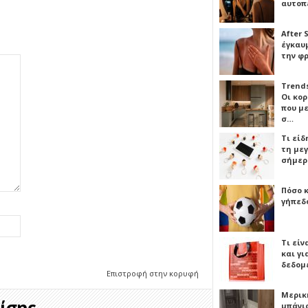
αυτοπ
After 
έγκαυμ
την φ
Trends
Οι κο
που μ
σ…
Τι είδ
τη με
σήμερ
Πόσο 
γήπεδο
Τι είν
και γι
δεδομ
Επιστροφή στην κορυφή
Μερικ
σης...
μπάνιο