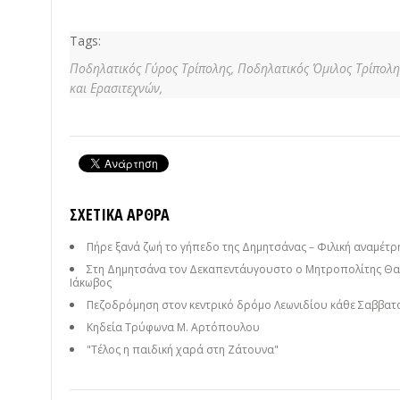
Tags:
Ποδηλατικός Γύρος Τρίπολης,
Ποδηλατικός Όμιλος Τρίπολη
και Ερασιτεχνών,
ΣΧΕΤΙΚΆ ΆΡΘΡΑ
Πήρε ξανά ζωή το γήπεδο της Δημητσάνας – Φιλική αναμέτρησ
Στη Δημητσάνα τον Δεκαπεντάυγουστο ο Μητροπολίτης Θαυ
Ιάκωβος
Πεζοδρόμηση στον κεντρικό δρόμο Λεωνιδίου κάθε Σαββατ
Κηδεία Τρύφωνα Μ. Αρτόπουλου
"Τέλος η παιδική χαρά στη Ζάτουνα"