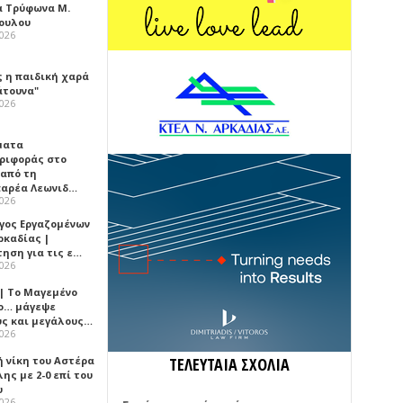
α Τρύφωνα Μ.
ουλου
2026
ς η παιδική χαρά
άτουνα"
2026
ματα
ριφοράς στο
 από τη
αρέα Λεωνιδ…
2026
γος Εργαζομένων
ρκαδίας |
τηση για τις ε…
2026
 | Το Μαγεμένο
ο… μάγεψε
ύς και μεγάλους…
2026
ή νίκη του Αστέρα
ΤΕΛΕΥΤΑΙΑ ΣΧΟΛΙΑ
ης με 2-0 επί του
υ
2026