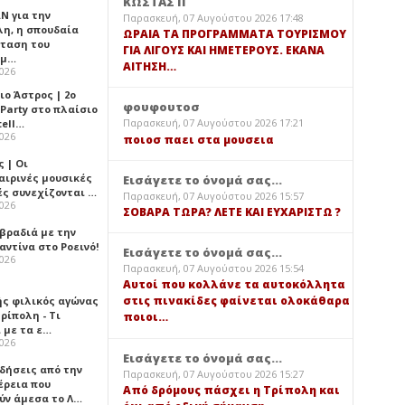
ΚΩΣΤΑΣ Π
Ν για την
Παρασκευή, 07 Αυγούστου 2026 17:48
λη, η σπουδαία
ΩΡΑΙΑ ΤΑ ΠΡΟΓΡΑΜΜΑΤΑ ΤΟΥΡΙΣΜΟΥ
ταση του
ΓΙΑ ΛΙΓΟΥΣ ΚΑΙ ΗΜΕΤΕΡΟΥΣ. ΕΚΑΝΑ
ημ…
ΑΙΤΗΣΗ…
2026
ιο Άστρος | 2ο
φουφουτοσ
 Party στο πλαίσιο
Παρασκευή, 07 Αυγούστου 2026 17:21
tell…
2026
ποιοσ παει στα μουσεια
 | Οι
αιρινές μουσικές
Εισάγετε το όνομά σας...
ές συνεχίζονται …
Παρασκευή, 07 Αυγούστου 2026 15:57
2026
ΣΟΒΑΡΑ ΤΩΡΑ? ΛΕΤΕ ΚΑΙ ΕΥΧΑΡΙΣΤΩ ?
 βραδιά με την
ντίνα στο Ροεινό!
Εισάγετε το όνομά σας...
2026
Παρασκευή, 07 Αυγούστου 2026 15:54
Αυτοί που κολλάνε τα αυτοκόλλητα
στις πινακίδες φαίνεται ολοκάθαρα
ής φιλικός αγώνας
ρίπολη - Τι
ποιοι…
 με τα ε…
2026
Εισάγετε το όνομά σας...
ιδήσεις από την
Παρασκευή, 07 Αυγούστου 2026 15:27
έρεια που
Από δρόμους πάσχει η Τρίπολη και
ύν άμεσα το Λ…