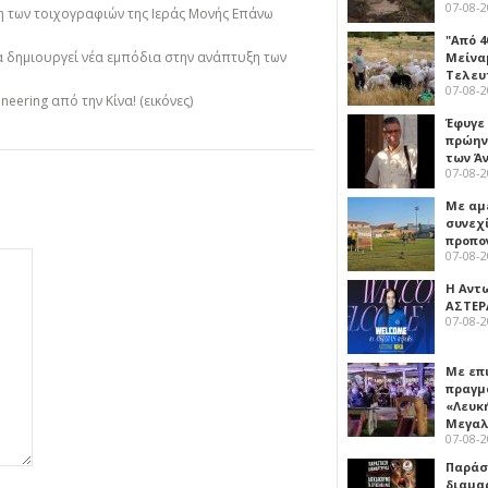
07-08-
 των τοιχογραφιών της Ιεράς Μονής Επάνω
"Από 4
να δημιουργεί νέα εμπόδια στην ανάπτυξη των
Μείναμ
Τελευ
07-08-
neering από την Κίνα! (εικόνες)
Έφυγε
πρώην
των Ά
07-08-
Με αμ
συνεχί
προπο
07-08-
Η Αντ
ΑΣΤΕΡ
07-08-
Με επ
πραγμ
«Λευκ
Μεγα
07-08-
Παρά
διαμα