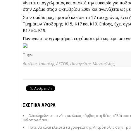
γίνεται επαγγελματίας και αποκτά την ευκαιρία για ποδ
στην Δράμα στις 2 Οκτωβρίου 2008 και αγωνίζεται ως μ
Στην ομάδα μας, προτού κλείσει τα 17 του χρόνια, έχει 
Τμημάτων Υποδομής, Κ15, Κ17 και Κ19. Επίσης, έχει αγω
Κ17 και Κ19.
Παναγιώτη συγχαρητήρια, ευχόμαστε μία καριέρα με υγεί
Tags:
Αστέρας Τρίπολης AKTOR,
Παναγιώτης Μανταζέλης,
ΣΧΕΤΙΚΆ ΆΡΘΡΑ
Ολοκληρώνεται ο νέος κυκλικός κόμβος στη θέση «Πλάτσα» 
Πελοποννήσου
Πότε θα είναι κλειστά τα γραφεία της Μητρόπολης στην Τρί