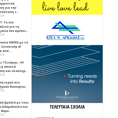
αμματική
ση για την
τάσταση τ…
2026
Τ: Το νέο
αξικό για τη
χανία δεν πρέπει…
2026
γασία ΠΑΠΕΛ με το
University of
ce and …
2026
ς Τζιούμης: «Η
λη αποκτά
ονη και ολοκληρ…
2026
πή νερού στο
ήγαδο Κυνουρίας
2026
κή βραδιά με τους
ΤΕΛΕΥΤΑΙΑ ΣΧΟΛΙΑ
ο Αδαμόπουλο και
 Βαρο…
2026