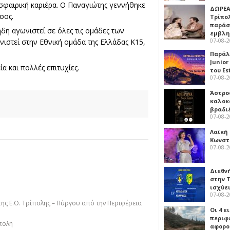
οσφαιρική καριέρα. Ο Παναγιώτης γεννήθηκε
ΔΩΡΕΑ
έσος.
Τρίπο
παράσ
ήδη αγωνιστεί σε όλες τις ομάδες των
εμβλ
07-08-
νιστεί στην Εθνική ομάδα της Ελλάδας Κ15,
Παράλ
Junior
α και πολλές επιτυχίες.
του Es
07-08-
Άστρος
καλοκ
βραδι
07-08-
Λαϊκή
Κωνστα
07-08-
Διεθν
στην Τ
ισχύει
07-08-
της Ε.Ο. Τρίπολης – Πύργου από την Περιφέρεια
Οι 4 ε
περιφ
πολη
αφορο