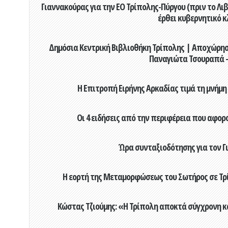
Γιαννακούρας για την EO Τρίπολης-Πύργου (πριν το Λιβαδ
έρθει κυβερνητικό κ
Δημόσια Κεντρική Βιβλιοθήκη Τρίπολης | Αποχώρησ
Παναγιώτα Τσουραπά -
Η Επιτροπή Ειρήνης Αρκαδίας τιμά τη μνήμη
Οι 4 ειδήσεις από την περιφέρεια που αφορ
Ώρα συνταξιοδότησης για τον 
Η εορτή της Μεταμορφώσεως του Σωτήρος σε Τρί
Κώστας Τζιούμης: «Η Τρίπολη αποκτά σύγχρονη κ