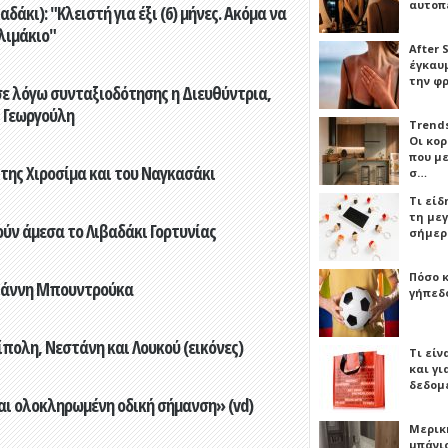
αυτοπ
άκι): "Κλειστή για έξι (6) μήνες. Ακόμα να
λιμάκιο"
After 
έγκαυμ
την φ
ε λόγω συνταξιοδότησης η Διευθύντρια,
 Γεωργούλη
Trends
Οι κο
που μ
 της Χιροσίμα και του Ναγκασάκι
σ…
Τι είδ
τη με
ούν άμεσα το Λιβαδάκι Γορτυνίας
σήμερ
Πόσο 
Γιάννη Μπουντρούκα
γήπεδο
πολη, Νεστάνη και Λουκού (εικόνες)
Τι είν
και γι
δεδομ
αι ολοκληρωμένη οδική σήμανση» (vd)
Μερικ
μπάνιο