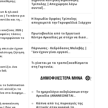
Δημόσια Κεντρική Βιβλιοθήκη
εποίθησης;
Τρίπολης | Αποχώρησε λόγω
συνταξ…
Sun & ηλιακό
α | Τα πάντα για
Η Χορωδία Ορφέας Τρίπολης
ροντίδα και τη…
αποχαιρετά την Γαρυφαλλιά Ξιάρχου
 κουζίνας 2026 |
Πρωτοβουλία από το Εργατικό
ρυφαίες τάσεις
Κέντρο Αρκαδίας με στόχο να διασ…
εταμορφώνουν το
Πάρνωνας - Κεδρόδασος Μαλεβής |
η σπιτιών έχουν
"Δεν έχουν γίνει εργασί…
γαλύτερη ζήτηση
α;
Τι γίνεται με τα τραπεζοκαθίσματα
στη Γορτυνία;
κοστίζει ένα
 5x5;
ΔΗΜΟΦΙΛΕΣΤΕΡΑ ΜΗΝΑ
αι το Sublimation
ατί αλλάζει τα
Το ημερολόγιο εκδηλώσεων στην
ένα στα διαφημι…
Αρκαδία (ΑΝΑΝΕΩΝΕΤΑΙ…
Κάπνα από τις πυρκαγιές της
ή ανακαίνιση
Αττικής στον ουρανό τη…
υ | Πώς να