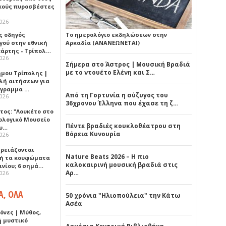
κούς πυροσβέστες
2026
ς οδηγός
Το ημερολόγιο εκδηλώσεων στην
γού στην εθνική
Αρκαδία (ΑΝΑΝΕΩΝΕΤΑΙ)
πάρτης - Τρίπολ…
2026
Σήμερα στο Άστρος | Μουσική Βραδιά
με το ντουέτο Ελένη και Σ…
ήμου Τρίπολης |
λή αιτήσεων για
όγραμμα …
Από τη Γορτυνία η σύζυγος του
2026
36χρονου Έλληνα που έχασε τη ζ…
τος: "Λουκέτο στο
ολογικό Μουσείο
Πέντε βραδιές κουκλοθέατρου στη
υ…
Βόρεια Κυνουρία
2026
χρειάζονται
Nature Beats 2026 – Η πιο
ή τα κουφώματα
καλοκαιρινή μουσική βραδιά στις
ινίου; 6 σημά…
Αρ…
2026
Α, ΟΛΑ
50 χρόνια "Ηλιοπούλεια" την Κάτω
Ασέα
όνες | Μύθος,
ή μυστικό