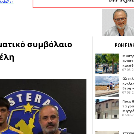
ματικό συμβόλαιο
ΡΟΗ ΕΙΔ
ζέλη
Μυστρ
αναστ
κατάθ
07-08-
Ολοκλ
κυκλι
θέση 
07-08-
Πότε θ
τα γρ
Μητρό
07-08-
Υπεγρ