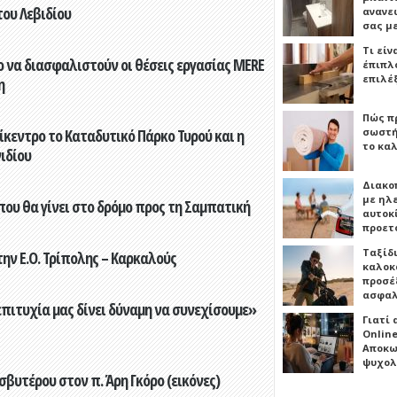
του Λεβιδίου
ανανε
σας μ
Τι είν
 να διασφαλιστούν οι θέσεις εργασίας MERE
έπιπλο
επιλέ
η
Πώς πρ
ίκεντρο το Καταδυτικό Πάρκο Τυρού και η
σωστή
το καλ
ιδίου
Διακο
με ηλ
που θα γίνει στο δρόμο προς τη Σαμπατική
αυτοκ
προετ
Ταξίδ
ην Ε.Ο. Τρίπολης – Καρκαλούς
καλοκ
προσέξ
ασφαλ
επιτυχία μας δίνει δύναμη να συνεχίσουμε»
Γιατί
Online
Αποκω
ψυχολ
βυτέρου στον π. Άρη Γκόρο (εικόνες)