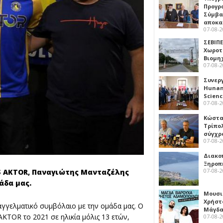
Προγρ
Σύμβα
αποκα
07-08-
ΣΕΒΙΠΕ
Χωροτ
Βιομη
07-08-
Συνερ
Hunan 
Scien
07-08-
Κώστα
Τρίπο
σύγχρ
07-08-
Διακο
Ξηροπ
07-08-
S AKTOR, Παναγιώτης Μανταζέλης
άδα μας.
Μουσι
Χρήστ
γγελματικό συμβόλαιο με την ομάδα μας. Ο
Μάγδα
KTOR το 2021 σε ηλικία μόλις 13 ετών,
07-08-