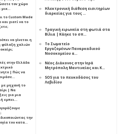
ώσετε τον χώρο
Ηλεκτρονική διάθεση εισιτηρίων
ε μικ…
διαρκείας για τους …
αι το Custom Made
 και γιατί να το
ξετε;
Τραγική ειρωνεία στη φωτιά στα
Βίλια | Κάηκε το σπ…
έπει να γίνεται η
Το Σωματείο
 φύλαξη χαλιών
Εργαζομένων Παναρκαδικού
οκαίρι;
Νοσοκομείου α…
πές στην Ελλάδα
Νέος Διάκονος στην Ιερά
εκτρικό
Μητρόπολη Μαντινείας και Κ…
ίνητο | Πώς να
οιμάσε…
SOS για το πευκοδάσος του
Λεβιδίου
ι με μηχανή το
αίρι | Να
εις για μια
ή εμπει…
 αγοράζουμε
;
δικοποιώντας την
ογία του κατα…