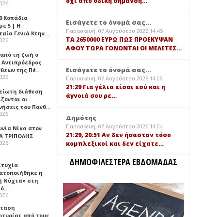
όχι από οδική σήμανση…
2026
0 Κοπάδια
Εισάγετε το όνομά σας...
ε 5 | Η
Παρασκευή, 07 Αυγούστου 2026 14:45
ταία Γενιά Κτην…
TA 2650000 ΕΥΡΩ ΠΩΣ ΠΡΟΕΚΥΨΑΝ
2026
ΑΦΟΥ ΤΩΡΑ ΓΟΝΟΝΤΑΙ ΟΙ ΜΕΛΕΤΕΣ…
 από τη ζωή ο
 Αντιπρόεδρος
Εισάγετε το όνομά σας...
νθεων της Πέ…
2026
Παρασκευή, 07 Αυγούστου 2026 14:09
21:29 Για γέλια είσαι εσύ και η
είωτη διάθεση
άγνοιά σου ρε…
ζονται οι
νήσεις του Πανθ…
2026
Δημότης
Παρασκευή, 07 Αυγούστου 2026 14:04
ωνία Νίκα στον
21:29, 20:51 Αν δεν ήσασταν τόσο
Α ΤΡΙΠΟΛΗΣ
2026
κομπλεξικοί και δεν είχατε…
ΔΗΜΟΦΙΛΕΣΤΕΡΑ ΕΒΔΟΜΑΔΑΣ
ιτυχία
ατοποιήθηκε η
ή Νύχτα» στη
λό…
2026
σταση
ρτυρίας από τους