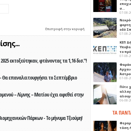
εποχι
σ…
07-08-
Νεκρό
φορτη
Επιστροφή στην κορυφή
οδό Σ
07-08-
σης...
ΚΕΠ Δ
Υποβο
το πρ
07-08-
2025 εκτοξεύτηκαν, φτάνοντας τα 1,16 δισ."!
Φαράν
Αρχαι
Άστρο
- Θα επαναλειτουργήσει το Σεπτέμβριο
07-08-
Πότε 
αλλαγ
ενού – Λίμνης – Ματίου έχει αφεθεί στην
αλουμ
06-08-
ΤΑ ΠΑΝΤ
ιομηχανικών Πάρκων - Το μήνυμα Τζιούμη!
Φερομ
τάση 