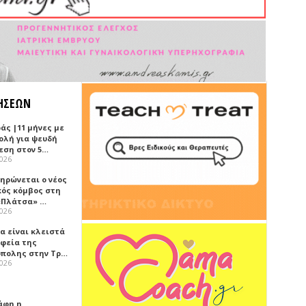
ΗΣΕΩΝ
άς |11 μήνες με
ολή για ψευδή
εση στον 5…
2026
ηρώνεται ο νέος
κός κόμβος στη
«Πλάτσα» …
2026
α είναι κλειστά
αφεία της
πολης στην Τρ…
2026
άφη η