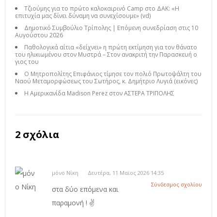
Τζιούμης για το πρώτο καλοκαιρινό Camp στο ΔΑΚ: «Η
επιτυχία μας δίνει δύναμη να συνεχίσουμε» (vd)
Δημοτικό Συμβούλιο Τρίπολης | Επόμενη συνεδρίαση στις 10
Αυγούστου 2026
Παθολογικά αίτια «δείχνει» η πρώτη εκτίμηση για τον θάνατο
του ηλικιωμένου στον Μυστρά – Στον ανακριτή την Παρασκευή ο
γιος του
Ο Μητροπολίτης Επιφάνιος τίμησε τον πολιό Πρωτοψάλτη του
Ναού Μεταμορφώσεως του Σωτήρος, κ. Δημήτριο Λυγιά (εικόνες)
Η Αμερικανίδα Madison Perez στον ΑΣΤΕΡΑ ΤΡΙΠΟΛΗΣ
2 σχόλια
μόνο Νίκη
Δευτέρα, 11 Μαϊος 2026 14:35
Σύνδεσμος σχολίου
στα δύο επόμενα και
παραμονή ! ✌