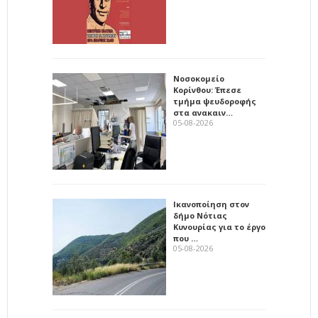
Νοσοκομείο
Κορίνθου: Έπεσε
τμήμα ψευδοροφής
στα ανακαιν…
05-08-2026
Ικανοποίηση στον
δήμο Νότιας
Κυνουρίας για το έργο
που …
05-08-2026