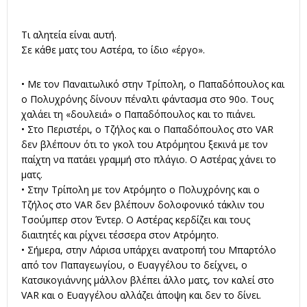
Τι αλητεία είναι αυτή.
Σε κάθε ματς του Αστέρα, το ίδιο «έργο».
• Με τον Παναιτωλικό στην Τρίπολη, ο Παπαδόπουλος και
ο Πολυχρόνης δίνουν πέναλτι φάντασμα στο 90ο. Τους
χαλάει τη «δουλειά» ο Παπαδόπουλος και το πιάνει.
• Στο Περιστέρι, ο Τζήλος και ο Παπαδόπουλος στο VAR
δεν βλέπουν ότι το γκολ του Ατρόμητου ξεκινά με τον
παίχτη να πατάει γραμμή στο πλάγιο. Ο Αστέρας χάνει το
ματς.
• Στην Τρίπολη με τον Ατρόμητο ο Πολυχρόνης και ο
Τζήλος στο VAR δεν βλέπουν δολοφονικό τάκλιν του
Τσούμπερ στον Έντερ. Ο Αστέρας κερδίζει και τους
διαιτητές και ρίχνει τέσσερα στον Ατρόμητο.
• Σήμερα, στην Λάρισα υπάρχει ανατροπή του Μπαρτόλο
από τον Παπαγεωγίου, ο Ευαγγέλου το δείχνει, ο
Κατσικογιάννης μάλλον βλέπει άλλο ματς, τον καλεί στο
VAR και ο Ευαγγέλου αλλάζει άποψη και δεν το δίνει.