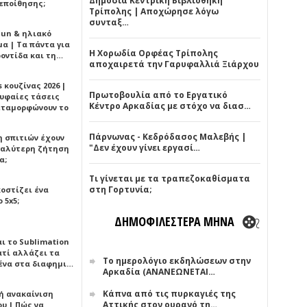
Δημόσια Κεντρική Βιβλιοθήκη
εποίθησης;
Τρίπολης | Αποχώρησε λόγω
συνταξ…
Sun & ηλιακό
α | Τα πάντα για
Η Χορωδία Ορφέας Τρίπολης
ροντίδα και τη…
αποχαιρετά την Γαρυφαλλιά Ξιάρχου
 κουζίνας 2026 |
Πρωτοβουλία από το Εργατικό
ρυφαίες τάσεις
Κέντρο Αρκαδίας με στόχο να διασ…
εταμορφώνουν το
Πάρνωνας - Κεδρόδασος Μαλεβής |
η σπιτιών έχουν
"Δεν έχουν γίνει εργασί…
γαλύτερη ζήτηση
α;
Τι γίνεται με τα τραπεζοκαθίσματα
στη Γορτυνία;
κοστίζει ένα
 5x5;
ΔΗΜΟΦΙΛΕΣΤΕΡΑ ΜΗΝΑ
αι το Sublimation
ατί αλλάζει τα
Το ημερολόγιο εκδηλώσεων στην
ένα στα διαφημι…
Αρκαδία (ΑΝΑΝΕΩΝΕΤΑΙ…
Κάπνα από τις πυρκαγιές της
ή ανακαίνιση
Αττικής στον ουρανό τη…
υ | Πώς να