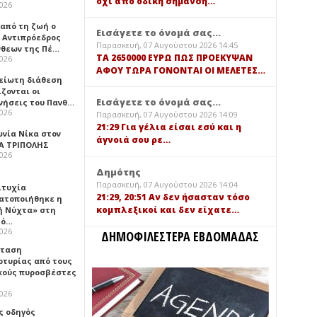
όχι από οδική σήμανση…
2026
 από τη ζωή ο
Εισάγετε το όνομά σας...
 Αντιπρόεδρος
Παρασκευή, 07 Αυγούστου 2026 14:45
νθεων της Πέ…
TA 2650000 ΕΥΡΩ ΠΩΣ ΠΡΟΕΚΥΨΑΝ
2026
ΑΦΟΥ ΤΩΡΑ ΓΟΝΟΝΤΑΙ ΟΙ ΜΕΛΕΤΕΣ…
είωτη διάθεση
ζονται οι
Εισάγετε το όνομά σας...
νήσεις του Πανθ…
2026
Παρασκευή, 07 Αυγούστου 2026 14:09
21:29 Για γέλια είσαι εσύ και η
ωνία Νίκα στον
άγνοιά σου ρε…
Α ΤΡΙΠΟΛΗΣ
2026
Δημότης
Παρασκευή, 07 Αυγούστου 2026 14:04
ιτυχία
21:29, 20:51 Αν δεν ήσασταν τόσο
ατοποιήθηκε η
κομπλεξικοί και δεν είχατε…
ή Νύχτα» στη
λό…
2026
ΔΗΜΟΦΙΛΕΣΤΕΡΑ ΕΒΔΟΜΑΔΑΣ
σταση
ρτυρίας από τους
κούς πυροσβέστες
2026
ς οδηγός