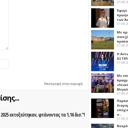
07-08-
Έφυγε
πρώην
των Ά
07-08-
Με αμ
συνεχί
προπο
07-08-
Η Αντ
ΑΣΤΕΡ
07-08-
Με επ
πραγμ
Επιστροφή στην κορυφή
«Λευκ
Μεγα
07-08-
σης...
Παρά
διαμα
εποχι
2025 εκτοξεύτηκαν, φτάνοντας τα 1,16 δισ."!
σ…
07-08-
Νεκρό