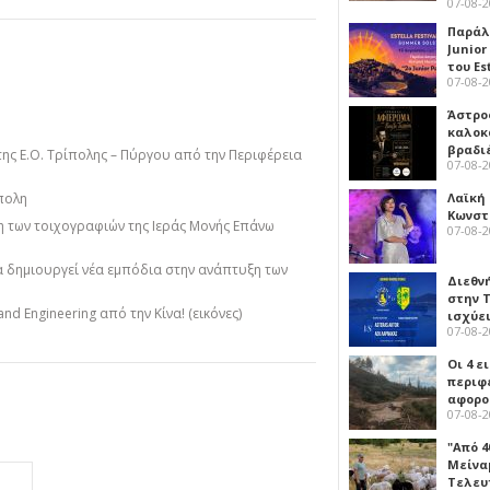
07-08-
Παράλ
Junior
του Es
07-08-
Άστρος
καλοκ
βραδι
της Ε.Ο. Τρίπολης – Πύργου από την Περιφέρεια
07-08-
πολη
Λαϊκή
Κωνστα
 των τοιχογραφιών της Ιεράς Μονής Επάνω
07-08-
να δημιουργεί νέα εμπόδια στην ανάπτυξη των
Διεθν
στην Τ
nd Engineering από την Κίνα! (εικόνες)
ισχύει
07-08-
Οι 4 ε
περιφ
αφορο
07-08-
"Από 4
Μείναμ
Τελευ