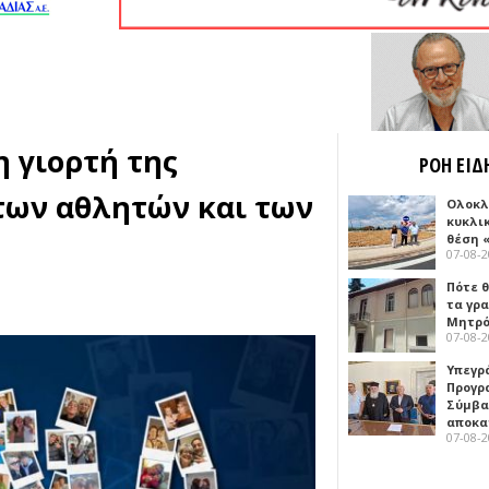
η γιορτή της
ΡΟΗ ΕΙΔ
των αθλητών και των
Ολοκλ
κυκλι
θέση 
07-08-
Πότε θ
τα γρ
Μητρό
07-08-
Υπεγρ
Προγρ
Σύμβα
αποκα
07-08-