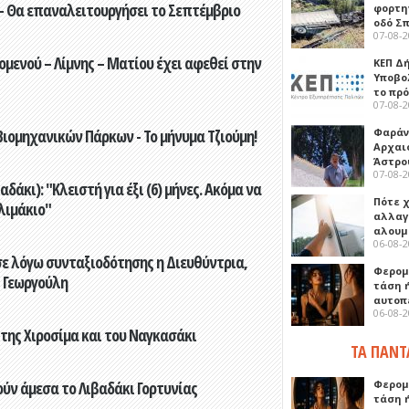
- Θα επαναλειτουργήσει το Σεπτέμβριο
φορτη
οδό Σ
07-08-
ενού – Λίμνης – Ματίου έχει αφεθεί στην
ΚΕΠ Δ
Υποβο
το πρ
07-08-
ιομηχανικών Πάρκων - Το μήνυμα Τζιούμη!
Φαράν
Αρχαι
Άστρο
07-08-
άκι): "Κλειστή για έξι (6) μήνες. Ακόμα να
Πότε 
λιμάκιο"
αλλαγ
αλουμ
06-08-
ε λόγω συνταξιοδότησης η Διευθύντρια,
Φερομ
 Γεωργούλη
τάση 
αυτοπ
06-08-
 της Χιροσίμα και του Ναγκασάκι
ΤΑ ΠΑΝΤ
ούν άμεσα το Λιβαδάκι Γορτυνίας
Φερομ
τάση 