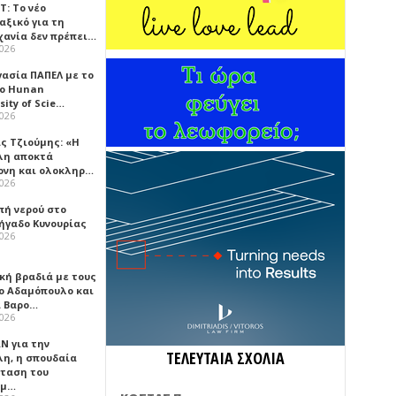
Τ: Το νέο
αξικό για τη
χανία δεν πρέπει…
2026
γασία ΠΑΠΕΛ με το
κο Hunan
sity of Scie…
2026
ς Τζιούμης: «Η
λη αποκτά
ονη και ολοκληρ…
2026
πή νερού στο
ήγαδο Κυνουρίας
2026
κή βραδιά με τους
ο Αδαμόπουλο και
 Βαρο…
2026
Ν για την
ΤΕΛΕΥΤΑΙΑ ΣΧΟΛΙΑ
λη, η σπουδαία
ταση του
ημ…