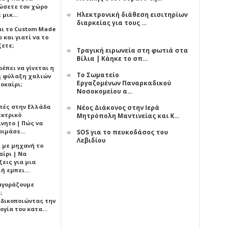
ώσετε τον χώρο
Ηλεκτρονική διάθεση εισιτηρίων
ε μικ…
διαρκείας για τους …
αι το Custom Made
 και γιατί να το
ξετε;
Τραγική ειρωνεία στη φωτιά στα
Βίλια | Κάηκε το σπ…
έπει να γίνεται η
Το Σωματείο
 φύλαξη χαλιών
Εργαζομένων Παναρκαδικού
οκαίρι;
Νοσοκομείου α…
πές στην Ελλάδα
Νέος Διάκονος στην Ιερά
εκτρικό
Μητρόπολη Μαντινείας και Κ…
ίνητο | Πώς να
οιμάσε…
SOS για το πευκοδάσος του
Λεβιδίου
ι με μηχανή το
αίρι | Να
εις για μια
ή εμπει…
 αγοράζουμε
;
δικοποιώντας την
ογία του κατα…