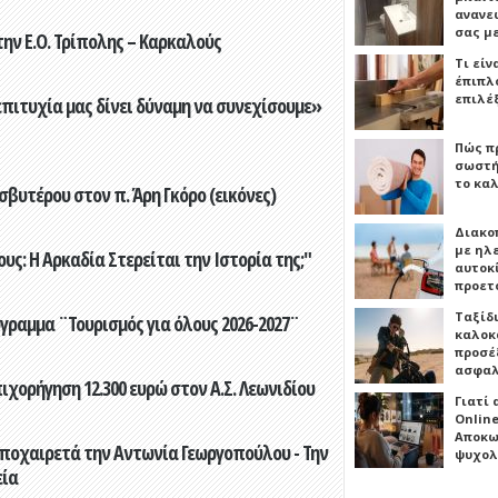
ανανε
σας μ
ην Ε.Ο. Τρίπολης – Καρκαλούς
Τι είν
έπιπλο
επιλέ
επιτυχία μας δίνει δύναμη να συνεχίσουμε»
Πώς πρ
σωστή
το καλ
βυτέρου στον π. Άρη Γκόρο (εικόνες)
Διακο
με ηλ
ς: Η Αρκαδία Στερείται την Ιστορία της;"
αυτοκ
προετ
Ταξίδ
γραμμα ¨Τουρισμός για όλους 2026-2027¨
καλοκ
προσέξ
ασφαλ
ορήγηση 12.300 ευρώ στον Α.Σ. Λεωνιδίου
Γιατί
Online
Αποκω
ποχαιρετά την Αντωνία Γεωργοπούλου - Την
ψυχολ
εία