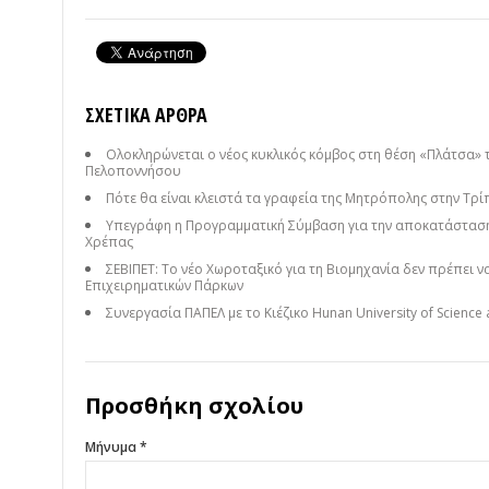
ΣΧΕΤΙΚΆ ΆΡΘΡΑ
Ολοκληρώνεται ο νέος κυκλικός κόμβος στη θέση «Πλάτσα» 
Πελοποννήσου
Πότε θα είναι κλειστά τα γραφεία της Μητρόπολης στην Τρί
Υπεγράφη η Προγραμματική Σύμβαση για την αποκατάσταση
Χρέπας
ΣΕΒΙΠΕΤ: Το νέο Χωροταξικό για τη Βιομηχανία δεν πρέπει 
Επιχειρηματικών Πάρκων
Συνεργασία ΠΑΠΕΛ με το Κιέζικο Hunan University of Science a
Προσθήκη σχολίου
Μήνυμα *