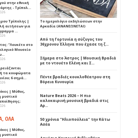
γού στην εθνική
πάρτης - Τρίπολ…
2026
ήμου Τρίπολης |
Το ημερολόγιο εκδηλώσεων στην
λή αιτήσεων για
Αρκαδία (ΑΝΑΝΕΩΝΕΤΑΙ)
όγραμμα …
2026
Από τη Γορτυνία η σύζυγος του
36χρονου Έλληνα που έχασε τη ζ…
τος: "Λουκέτο στο
ολογικό Μουσείο
υ…
Σήμερα στο Άστρος | Μουσική Βραδιά
2026
με το ντουέτο Ελένη και Σ…
χρειάζονται
ή τα κουφώματα
Πέντε βραδιές κουκλοθέατρου στη
ινίου; 6 σημά…
Βόρεια Κυνουρία
2026
όνες | Μύθος,
Nature Beats 2026 – Η πιο
ή μυστικό
καλοκαιρινή μουσική βραδιά στις
εποίθησης;
Αρ…
2026
Α, ΟΛΑ
50 χρόνια "Ηλιοπούλεια" την Κάτω
Ασέα
όνες | Μύθος,
ή μυστικό