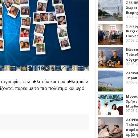
ΣΕΒΙΠΕ
Χωροτ
Βιομη
07-08-
Συνερ
Κιέζι
Univer
07-08-
Κώστα
Τρίπο
σύγχρ
07-08-
Διακο
Ξηροπ
τογραφίες των αθλητών και των αθλητριών
07-08-
ζονται παρέα με το πιο πολύτιμο και ιερό
Μουσι
Χρήστ
Μάγδα
07-08-
ΔΩΡΕΑ
Τρίπο
παράσ
εμβλ