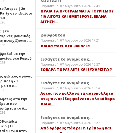
ΚΩΣΤΑΣ Π
2026
Παρασκευή, 07 Αυγούστου 2026 17:48
ιο Άστρος | 2ο
ΩΡΑΙΑ ΤΑ ΠΡΟΓΡΑΜΜΑΤΑ ΤΟΥΡΙΣΜΟΥ
 Party στο πλαίσιο
ΓΙΑ ΛΙΓΟΥΣ ΚΑΙ ΗΜΕΤΕΡΟΥΣ. ΕΚΑΝΑ
tell…
ΑΙΤΗΣΗ…
2026
 | Οι
φουφουτοσ
αιρινές μουσικές
Παρασκευή, 07 Αυγούστου 2026 17:21
ές συνεχίζονται …
2026
ποιοσ παει στα μουσεια
 βραδιά με την
ντίνα στο Ροεινό!
Εισάγετε το όνομά σας...
2026
Παρασκευή, 07 Αυγούστου 2026 15:57
ΣΟΒΑΡΑ ΤΩΡΑ? ΛΕΤΕ ΚΑΙ ΕΥΧΑΡΙΣΤΩ ?
ής φιλικός αγώνας
ρίπολη - Τι
Εισάγετε το όνομά σας...
 με τα ε…
Παρασκευή, 07 Αυγούστου 2026 15:54
2026
Αυτοί που κολλάνε τα αυτοκόλλητα
στις πινακίδες φαίνεται ολοκάθαρα
ιδήσεις από την
έρεια που
ποιοι…
ύν άμεσα το Λ…
2026
Εισάγετε το όνομά σας...
0 Κοπάδια
Παρασκευή, 07 Αυγούστου 2026 15:27
ε 5 | Η
Από δρόμους πάσχει η Τρίπολη και
ταία Γενιά Κτην…