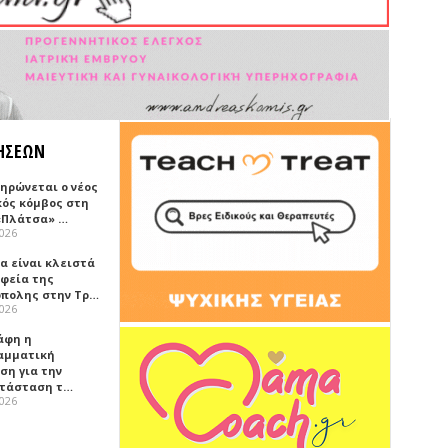
ΗΣΕΩΝ
ηρώνεται ο νέος
κός κόμβος στη
«Πλάτσα» …
2026
α είναι κλειστά
αφεία της
πολης στην Τρ…
2026
άφη η
αμματική
ση για την
τάσταση τ…
2026