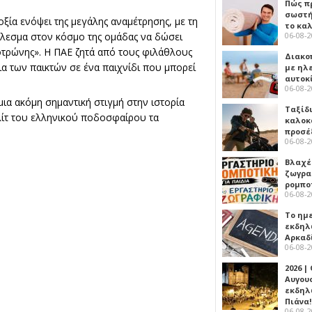
Πώς πρ
σωστή
οξία ενόψει της μεγάλης αναμέτρησης, με τη
το κα
άλεσμα στον κόσμο της ομάδας να δώσει
06-08-
τρώνης». Η ΠΑΕ ζητά από τους φιλάθλους
Διακο
α των παικτών σε ένα παιχνίδι που μπορεί
με ηλ
αυτοκ
06-08-
μια ακόμη σημαντική στιγμή στην ιστορία
Ταξίδ
λίτ του ελληνικού ποδοσφαίρου τα
καλοκ
προσέ
06-08-
Βλαχέ
ζωγρα
ρομπο
06-08-
Το ημ
εκδηλ
Αρκαδ
06-08-
2026 |
Αυγου
εκδηλ
Πιάνα!
06-08-