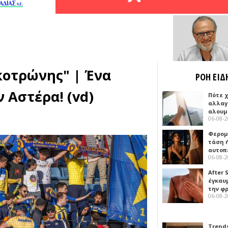
κοτρώνης" | Ένα
ΡΟΗ ΕΙΔ
ν Αστέρα! (vd)
Πότε 
αλλαγ
αλουμ
06-08-
Φερομ
τάση 
αυτοπ
06-08-
After 
έγκαυμ
την φ
06-08-
Trends