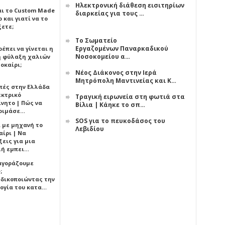
Ηλεκτρονική διάθεση εισιτηρίων
αι το Custom Made
διαρκείας για τους …
 και γιατί να το
ξετε;
Το Σωματείο
Εργαζομένων Παναρκαδικού
έπει να γίνεται η
Νοσοκομείου α…
 φύλαξη χαλιών
οκαίρι;
Νέος Διάκονος στην Ιερά
Μητρόπολη Μαντινείας και Κ…
πές στην Ελλάδα
εκτρικό
Τραγική ειρωνεία στη φωτιά στα
ίνητο | Πώς να
Βίλια | Κάηκε το σπ…
οιμάσε…
SOS για το πευκοδάσος του
ι με μηχανή το
Λεβιδίου
αίρι | Να
εις για μια
ή εμπει…
 αγοράζουμε
;
δικοποιώντας την
ογία του κατα…