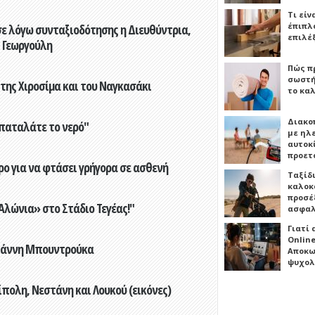
Τι είν
έπιπλο
ε λόγω συνταξιοδότησης η Διευθύντρια,
επιλέ
 Γεωργούλη
Πώς πρ
σωστή
 της Χιροσίμα και του Ναγκασάκι
το καλ
Διακο
παταλάτε το νερό"
με ηλ
αυτοκ
προετ
ο για να φτάσει γρήγορα σε ασθενή
Ταξίδ
καλοκ
προσέξ
λώνια» στο Στάδιο Τεγέας!"
ασφαλ
Γιατί
Online
Γιάννη Μπουντρούκα
Αποκω
ψυχολ
πολη, Νεστάνη και Λουκού (εικόνες)