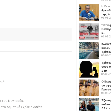
Η Επι
Αρκαδ
της Χ
06-08-
"Strin
Παναγ
κ…
06-08-
Κλείν
κολυμ
Τρίπο
06-08-
Τρίπο
τους 
ΔΕΗ –
06-08-
Ο Επι
διά
το οφφ
Πρωτο
06-08-
Τζιού
αι του Ναγκασάκι
καλοκ
η στο Δημοτικό Σχολείο Ασέας
ΔΑΚ: 