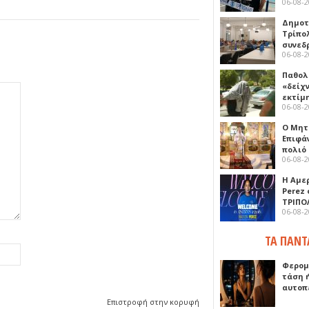
06-08-
Δημοτ
Τρίπο
συνεδ
06-08-
Παθολ
«δείχ
εκτίμ
06-08-
Ο Μητ
Επιφά
πολιό
06-08-
Η Αμε
Perez
ΤΡΙΠΟ
06-08-
ΤΑ ΠΑΝΤ
Φερομ
τάση 
αυτοπ
Επιστροφή στην κορυφή