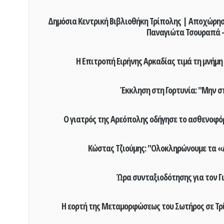
Δημόσια Κεντρική Βιβλιοθήκη Τρίπολης | Αποχώρησ
Παναγιώτα Τσουραπά -
Η Επιτροπή Ειρήνης Αρκαδίας τιμά τη μνήμη
Έκκληση στη Γορτυνία: "Μην σ
Ο γιατρός της Αρεόπολης οδήγησε το ασθενοφόρ
Κώστας Τζιούμης: "Ολοκληρώνουμε τα «Α
Ώρα συνταξιοδότησης για τον 
Η εορτή της Μεταμορφώσεως του Σωτήρος σε Τρί