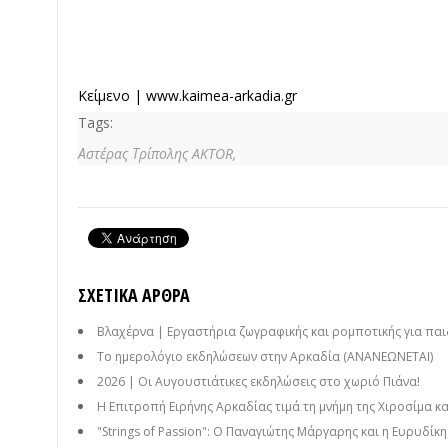
Κείμενο |
www.kaimea-arkadia.gr
Tags:
Αστέρας Τρίπολης AKTOR,
ΣΧΕΤΙΚΆ ΆΡΘΡΑ
Βλαχέρνα | Εργαστήρια ζωγραφικής και ρομποτικής για παι
Το ημερολόγιο εκδηλώσεων στην Αρκαδία (ΑΝΑΝΕΩΝΕΤΑΙ)
2026 | Οι Αυγουστιάτικες εκδηλώσεις στο χωριό Πιάνα!
Η Επιτροπή Ειρήνης Αρκαδίας τιμά τη μνήμη της Χιροσίμα κ
"Strings of Passion": Ο Παναγιώτης Μάργαρης και η Ευρυδίκ