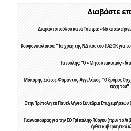
Διαβάστε επί
Διαμαντοπούλου κατά Τσίπρα: «Να απαντήσει 
Κουφονικολάκου: "Τα χρέη της ΝΔ και του ΠΑΣΟΚ για το 
Τατούλης: "Ο «Μητσοτακισμός» διαλ
Μάκαρης-Σιάτος-Φαράντος-Αγγελάκος: "Ο δρόμος Ορχομ
τύχη του"
Στην Τρίπολη το Πανελλήνιο Συνέδριο Επιχειρήσεων Β
Γιαννακούρας για την EO Τρίπολης-Πύργου (πριν το Λιβαδ
έρθει κυβερνητικό κ