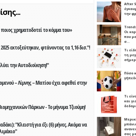
After 
έγκαυμ
σης...
την φ
Trends
ποιος χρηματοδοτεί το κόμμα του»
Οι κο
που μ
σ…
2025 εκτοξεύτηκαν, φτάνοντας τα 1,16 δισ."!
Τι είδ
τη με
σήμερ
ύει την Αυτοδιοίκηση!"
Πόσο 
γήπεδο
ενού – Λίμνης – Ματίου έχει αφεθεί στην
Τι είν
και γι
ιομηχανικών Πάρκων - Το μήνυμα Τζιούμη!
δεδομ
Μερικ
άκι): "Κλειστή για έξι (6) μήνες. Ακόμα να
μπάνιο
ανανε
λιμάκιο"
σας μ