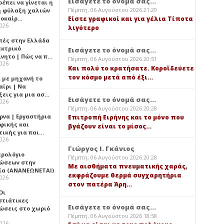
Εισάγετε το όνομά σας...
έπει να γίνεται η
Πέμπτη, 06 Αυγούστου 2026 21:29
 φύλαξη χαλιών
λοκαίρ…
Είστε γραφικοί και για γέλια Τίποτα
2026
λιγότερο
πές στην Ελλάδα
εκτρικό
Εισάγετε το όνομά σας...
ίνητο | Πώς να π…
Πέμπτη, 06 Αυγούστου 2026 20:51
2026
Και πολύ το κρατήσατε. Κοροϊδεύετε
τον κόσμο μετά από έξι…
ι με μηχανή το
αίρι | Να
ξεις για μια ασ…
Εισάγετε το όνομά σας...
2026
Πέμπτη, 06 Αυγούστου 2026 20:28
ρνα | Εργαστήρια
Επιτροπή Ειρήνης και το μόνο που
φικής και
βγάζουν είναι το μίσος…
τικής για παι…
2026
Γιώργος Ι. Γκάνιος
ερολόγιο
Πέμπτη, 06 Αυγούστου 2026 20:28
ώσεων στην
Με αισθήματα πνευματικής χαράς,
ία (ΑΝΑΝΕΩΝΕΤΑΙ)
εκφράζουμε θερμά συγχαρητήρια
2026
στον πατέρα Άρη…
 Οι
στιάτικες
Εισάγετε το όνομά σας...
ώσεις στο χωριό
Πέμπτη, 06 Αυγούστου 2026 18:58
2026