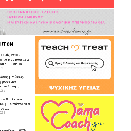
ΗΣΕΩΝ
χρειάζονται
ή τα κουφώματα
ινίου; 6 σημά…
2026
όνες | Μύθος,
ή μυστικό
εποίθησης;
2026
Sun & ηλιακό
α | Τα πάντα για
ροντ…
2026
 κουζίνας 2026 |