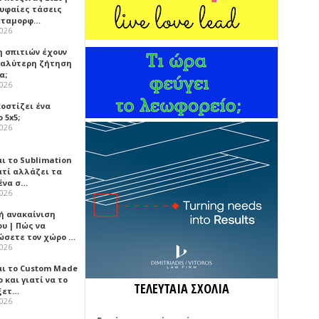
ρυφαίες τάσεις
εταμορφ…
2026
η σπιτιών έχουν
γαλύτερη ζήτηση
α;
2026
κοστίζει ένα
 5x5;
2026
αι το Sublimation
ατί αλλάζει τα
ένα σ…
2026
ή ανακαίνιση
υ | Πώς να
ώσετε τον χώρο …
2026
αι το Custom Made
 και γιατί να το
ΤΕΛΕΥΤΑΙΑ ΣΧΟΛΙΑ
ξετ…
2026