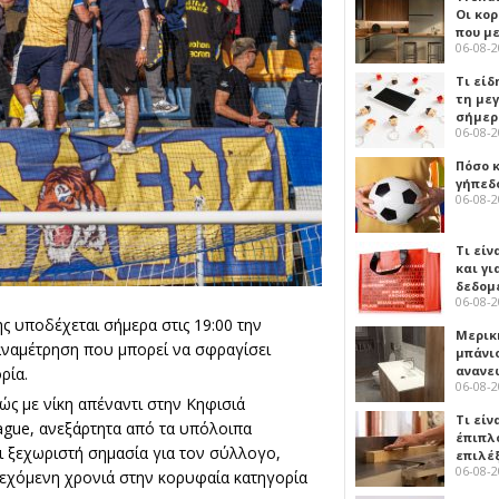
Οι κο
που μ
06-08-
Τι είδ
τη με
σήμερ
06-08-
Πόσο 
γήπεδο
06-08-
Τι είν
και γι
δεδομ
06-08-
ης
υποδέχεται σήμερα στις 19:00 την
Μερικ
 αναμέτρηση που μπορεί να σφραγίσει
μπάνιο
ανανε
ρία.
06-08-
θώς με νίκη απέναντι στην Κηφισιά
Τι είν
ague, ανεξάρτητα από τα υπόλοιπα
έπιπλο
ει ξεχωριστή σημασία για τον σύλλογο,
επιλέ
06-08-
νεχόμενη χρονιά στην κορυφαία κατηγορία