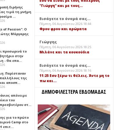
Εσύ να είσαι με τους πολέμους
"Γιώργη" και με τους…
τροπή Ειρήνης
ίας τιμά τη μνήμη
ιροσίμα …
Εισάγετε το όνομά σας...
2026
Πέμπτη, 06 Αυγούστου 2026 18:44
Φρου φρου και αρώματα
gs of Passion": Ο
ιώτης Μάργαρης
Γιώργης
2026
Πέμπτη, 06 Αυγούστου 2026 18:25
ει προσωρινά το
Μιλάνε και τα κουκούδια
βητήριο στην
λη - Θα επα…
2026
Εισάγετε το όνομά σας...
Πέμπτη, 06 Αυγούστου 2026 18:16
λη: Παρίσταναν
11:25 Εσυ ξέρω τι θέλεις. Άντε μη το
υπαλλήλους της
πω και…
 και αποσπ…
2026
ΔΗΜΟΦΙΛΕΣΤΕΡΑ ΕΒΔΟΜΑΔΑΣ
φάνιος απένειμε
ίκιο του
πρεσβυτέρου στ…
2026
μης για το πρώτο
αιρινό Camp στο
«Η επιτ…