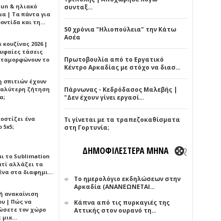
Sun & ηλιακό
συνταξ…
α | Τα πάντα για
ροντίδα και τη…
50 χρόνια "Ηλιοπούλεια" την Κάτω
Ασέα
 κουζίνας 2026 |
ρυφαίες τάσεις
Πρωτοβουλία από το Εργατικό
εταμορφώνουν το
Κέντρο Αρκαδίας με στόχο να διασ…
η σπιτιών έχουν
γαλύτερη ζήτηση
Πάρνωνας - Κεδρόδασος Μαλεβής |
α;
"Δεν έχουν γίνει εργασί…
κοστίζει ένα
Τι γίνεται με τα τραπεζοκαθίσματα
 5x5;
στη Γορτυνία;
ΔΗΜΟΦΙΛΕΣΤΕΡΑ ΜΗΝΑ
αι το Sublimation
ατί αλλάζει τα
ένα στα διαφημι…
Το ημερολόγιο εκδηλώσεων στην
Αρκαδία (ΑΝΑΝΕΩΝΕΤΑΙ…
ή ανακαίνιση
υ | Πώς να
Κάπνα από τις πυρκαγιές της
ώσετε τον χώρο
Αττικής στον ουρανό τη…
ε μικ…