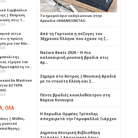
2026
ικό Συμβούλιο
λης | Επόμενη
Το ημερολόγιο εκδηλώσεων στην
ρίαση στις 1…
Αρκαδία (ΑΝΑΝΕΩΝΕΤΑΙ)
2026
ογικά αίτια
Από τη Γορτυνία η σύζυγος του
νει» η πρώτη
36χρονου Έλληνα που έχασε τη ζ…
ηση για τον θάν…
2026
Nature Beats 2026 – Η πιο
ροπολίτης
καλοκαιρινή μουσική βραδιά στις
νιος τίμησε τον
Αρ…
 Πρωτοψάλτη το…
2026
Σήμερα στο Άστρος | Μουσική Βραδιά
ρικανίδα Madison
με το ντουέτο Ελένη και Σ…
 στον ΑΣΤΕΡΑ
ΛΗΣ
2026
Πέντε βραδιές κουκλοθέατρου στη
Βόρεια Κυνουρία
Α, ΟΛΑ
Η Χορωδία Ορφέας Τρίπολης
όνες | Μύθος,
αποχαιρετά την Γαρυφαλλιά Ξιάρχου
ή μυστικό
εποίθησης;
Δημόσια Κεντρική Βιβλιοθήκη
Τρίπολης | Αποχώρησε λόγω