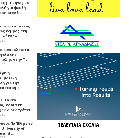
άς |11 μήνες με
ολή για ψευδή
εση στον 5…
2026
ηρώνεται ο νέος
κός κόμβος στη
«Πλάτσα» …
2026
α είναι κλειστά
αφεία της
πολης στην Τρ…
2026
άφη η
αμματική
ση για την
τάσταση τ…
2026
Τ: Το νέο
αξικό για τη
χανία δεν πρέπει…
2026
γασία ΠΑΠΕΛ με το
ΤΕΛΕΥΤΑΙΑ ΣΧΟΛΙΑ
University of
ce and …
2026