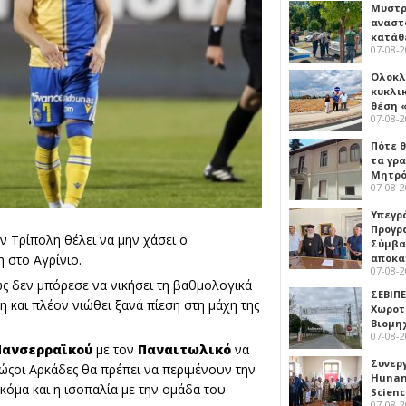
Μυστρ
αναστ
κατάθ
07-08-
Ολοκλ
κυκλι
θέση 
07-08-
Πότε θ
τα γρ
Μητρό
07-08-
Υπεγρ
Προγρ
ν Τρίπολη θέλει να μην χάσει ο
Σύμβα
αποκα
η στο Αγρίνιο.
07-08-
ς δεν μπόρεσε να νικήσει τη βαθμολογικά
ΣΕΒΙΠΕ
και πλέον νιώθει ξανά πίεση στη μάχη της
Χωροτ
Βιομη
07-08-
Πανσερραϊκού
με τον
Παναιτωλικό
να
Συνερ
ώςοι Αρκάδες θα πρέπει να περιμένουν την
Hunan 
όμα και η ισοπαλία με την ομάδα του
Scien
07-08-