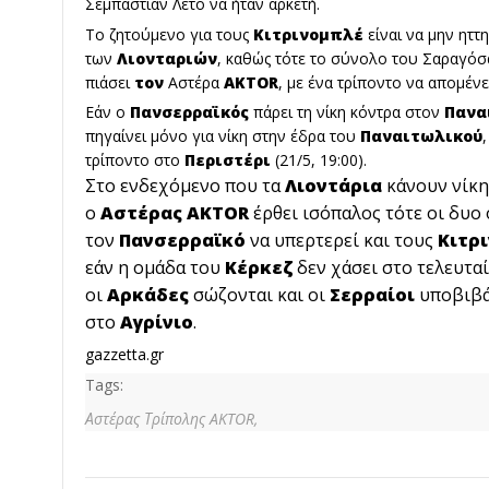
Σεμπάστιαν Λέτο να ήταν αρκετή.
Το ζητούμενο για τους
Kιτρινομπλέ
είναι να μην ηττ
των
Λιονταριών
, καθώς τότε το σύνολο του Σαραγόσ
πιάσει
τον
Αστέρα
AKTOR
, με ένα τρίποντο να απομένε
Εάν ο
Πανσερραϊκός
πάρει τη νίκη κόντρα στον
Πανα
πηγαίνει μόνο για νίκη στην έδρα του
Παναιτωλικού
τρίποντο στο
Περιστέρι
(21/5, 19:00).
Στο ενδεχόμενο που τα
Λιοντάρια
κάνουν νίκη
ο
Αστέρας AKTOR
έρθει ισόπαλος τότε οι δυο
τον
Πανσερραϊκό
να υπερτερεί και τους
Κιτρ
εάν η ομάδα του
Κέρκεζ
δεν χάσει στο τελευταί
οι
Αρκάδες
σώζονται και οι
Σερραίοι
υποβιβά
στο
Αγρίνιο
.
gazzetta.gr
Tags:
Αστέρας Τρίπολης AKTOR,