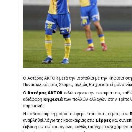
Ο Αστέρας AKTOR μετά την ισοπαλία με την Κηφισιά στη
Παναιτωλικός στις Σέρρες, αλλιώς θα χρειαστεί μόνο νίκ
Ο
Αστέρας AKTOR
«κλώτσησε» την ευκαιρία του,
καθώ
αδιάφορη
Κηφισιά
των πολλών αλλαγών στην Τρίπολη 
παραμονής.
Η ποδοσφαιρική μοίρα τα έφερε έτσι ώστε το ματς του
αναβληθεί λόγω της κακοκαιρίας στις
Σέρρες
και συνεπ
έκβαση αυτού του αγώνα, καθώς υπάρχει ενδεχόμενο ακ