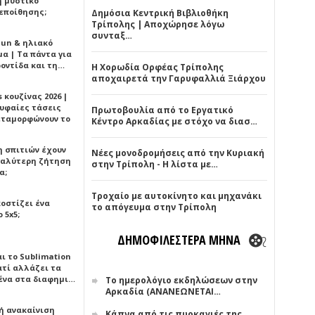
ή μυστικό
εποίθησης;
Δημόσια Κεντρική Βιβλιοθήκη
Τρίπολης | Αποχώρησε λόγω
συνταξ…
Sun & ηλιακό
α | Τα πάντα για
ροντίδα και τη…
Η Χορωδία Ορφέας Τρίπολης
αποχαιρετά την Γαρυφαλλιά Ξιάρχου
 κουζίνας 2026 |
ρυφαίες τάσεις
Πρωτοβουλία από το Εργατικό
εταμορφώνουν το
Κέντρο Αρκαδίας με στόχο να διασ…
η σπιτιών έχουν
Νέες μονοδρομήσεις από την Κυριακή
γαλύτερη ζήτηση
στην Τρίπολη - Η λίστα με…
α;
Τροχαίο με αυτοκίνητο και μηχανάκι
κοστίζει ένα
το απόγευμα στην Τρίπολη
 5x5;
ΔΗΜΟΦΙΛΕΣΤΕΡΑ ΜΗΝΑ
αι το Sublimation
ατί αλλάζει τα
ένα στα διαφημι…
Το ημερολόγιο εκδηλώσεων στην
Αρκαδία (ΑΝΑΝΕΩΝΕΤΑΙ…
ή ανακαίνιση
Κάπνα από τις πυρκαγιές της