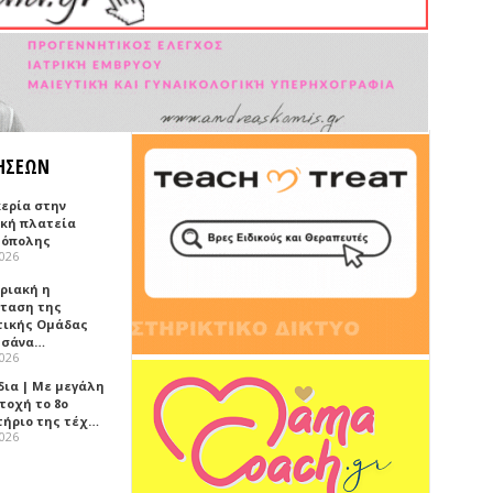
ΗΣΕΩΝ
κερία στην
ική πλατεία
όπολης
2026
υριακή η
ταση της
τικής Ομάδας
τσάνα…
2026
δια | Με μεγάλη
τοχή το 8ο
τήριο της τέχ…
2026