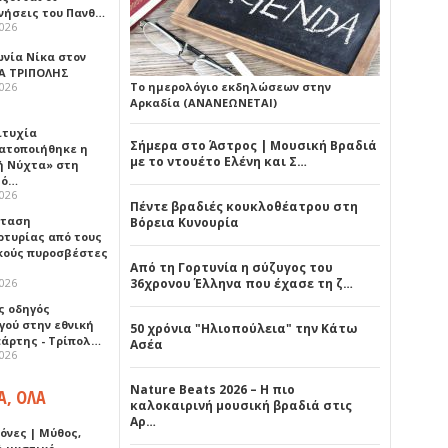
νήσεις του Πανθ…
2026
ωνία Νίκα στον
Α ΤΡΙΠΟΛΗΣ
2026
Το ημερολόγιο εκδηλώσεων στην
Αρκαδία (ΑΝΑΝΕΩΝΕΤΑΙ)
ιτυχία
Σήμερα στο Άστρος | Μουσική Βραδιά
ατοποιήθηκε η
με το ντουέτο Ελένη και Σ…
ή Νύχτα» στη
λό…
2026
Πέντε βραδιές κουκλοθέατρου στη
σταση
Βόρεια Κυνουρία
ρτυρίας από τους
κούς πυροσβέστες
Από τη Γορτυνία η σύζυγος του
2026
36χρονου Έλληνα που έχασε τη ζ…
ς οδηγός
γού στην εθνική
50 χρόνια "Ηλιοπούλεια" την Κάτω
πάρτης - Τρίπολ…
Ασέα
2026
Nature Beats 2026 – Η πιο
Α, ΟΛΑ
καλοκαιρινή μουσική βραδιά στις
Αρ…
όνες | Μύθος,