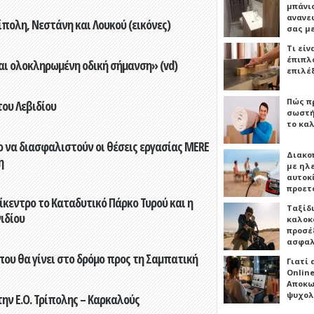
μπάνιο
ανανε
πολη, Νεστάνη και Λουκού (εικόνες)
σας μ
Τι είν
έπιπλο
αι ολοκληρωμένη οδική σήμανση» (vd)
επιλέ
Πώς πρ
του Λεβιδίου
σωστή
το καλ
 να διασφαλιστούν οι θέσεις εργασίας MERE
Διακο
η
με ηλ
αυτοκ
προετ
ίκεντρο το Καταδυτικό Πάρκο Τυρού και η
Ταξίδ
ιδίου
καλοκ
προσέξ
ασφαλ
που θα γίνει στο δρόμο προς τη Σαμπατική
Γιατί
Online
Αποκω
ψυχολ
ην Ε.Ο. Τρίπολης – Καρκαλούς