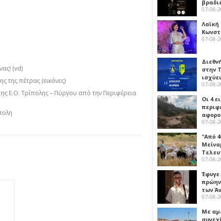
βραδι
07-08-
Λαϊκή
Κωνστα
07-08-
Διεθν
ας! (vd)
στην Τ
ισχύει
ς της πέτρας (εικόνες)
07-08-
της Ε.Ο. Τρίπολης – Πύργου από την Περιφέρεια
Οι 4 ε
περιφ
πολη
αφορο
07-08-
"Από 4
Μείναμ
Τελευ
07-08-
Έφυγε
πρώην
των Ά
07-08-
Με αμ
συνεχί