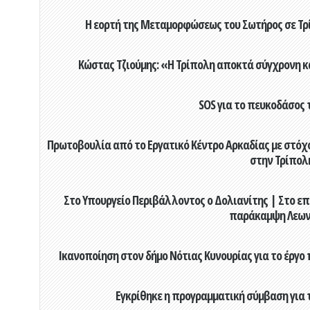
Η εορτή της Μεταμορφώσεως του Σωτήρος σε Τρί
Κώστας Τζιούμης: «Η Τρίπολη αποκτά σύγχρονη κ
SOS για το πευκοδάσος 
Πρωτοβουλία από το Εργατικό Κέντρο Αρκαδίας με στόχο
στην Τρίπολ
Στο Υπουργείο Περιβάλλοντος ο Δολιανίτης | Στο επ
παράκαμψη Λεων
Ικανοποίηση στον δήμο Νότιας Κυνουρίας για το έργο 
Εγκρίθηκε η προγραμματική σύμβαση για τ