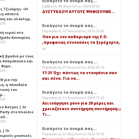
Εισάγετε το όνομά σας...
Σάββατο, 08 Αυγούστου 2026 00:02
ς Τζιούμης: «Η
ΔΥΣΤΥΧΩΣ!!! ΑΥΤΟΥΣ ΨΗΦΙΖΟΥΜΕ...
λη αποκτά
ονη και ολοκληρ…
2026
Εισάγετε το όνομά σας...
Παρασκευή, 07 Αυγούστου 2026 23:42
πή νερού στο
Όσο για τον καθαρισμό της Ε.Ο.
ήγαδο Κυνουρίας
2026
,προφανώς εννοούσες τα ξερόχορτα,
…
κή βραδιά με τους
ο Αδαμόπουλο και
Εισάγετε το όνομά σας...
 Βαρο…
Παρασκευή, 07 Αυγούστου 2026 20:14
2026
17:21 Όχι πάντως τα ντουγάνια σαν
και σένα. Για να…
Ν για την
λη, η σπουδαία
ταση του
Εισάγετε το όνομά σας...
ημ…
Παρασκευή, 07 Αυγούστου 2026 19:33
2026
Λειτούργησε μόνο για 20 μέρες και
ιο Άστρος | 2ο
χρειαζότανε συντήρηση συντήρηση;;;
 Party στο πλαίσιο
Τι…
tell…
2026
Εισάγετε το όνομά σας...
 | Οι
Παρασκευή, 07 Αυγούστου 2026 18:53
αιρινές μουσικές