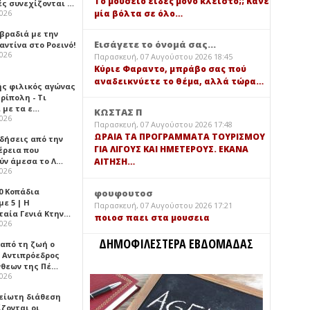
Τό μουσείο είδες μόνο κλειστό;; Κάνε
ές συνεχίζονται …
μία βόλτα σε όλο…
2026
 βραδιά με την
Εισάγετε το όνομά σας...
ντίνα στο Ροεινό!
2026
Παρασκευή, 07 Αυγούστου 2026 18:45
Κύριε Φαραντο, μπράβο σας πού
αναδεικνύετε το θέμα, αλλά τώρα…
ής φιλικός αγώνας
ρίπολη - Τι
 με τα ε…
ΚΩΣΤΑΣ Π
2026
Παρασκευή, 07 Αυγούστου 2026 17:48
ΩΡΑΙΑ ΤΑ ΠΡΟΓΡΑΜΜΑΤΑ ΤΟΥΡΙΣΜΟΥ
ιδήσεις από την
ΓΙΑ ΛΙΓΟΥΣ ΚΑΙ ΗΜΕΤΕΡΟΥΣ. ΕΚΑΝΑ
έρεια που
ύν άμεσα το Λ…
ΑΙΤΗΣΗ…
2026
0 Κοπάδια
φουφουτοσ
ε 5 | Η
Παρασκευή, 07 Αυγούστου 2026 17:21
ταία Γενιά Κτην…
ποιοσ παει στα μουσεια
2026
ΔΗΜΟΦΙΛΕΣΤΕΡΑ ΕΒΔΟΜΑΔΑΣ
 από τη ζωή ο
 Αντιπρόεδρος
νθεων της Πέ…
2026
είωτη διάθεση
ζονται οι