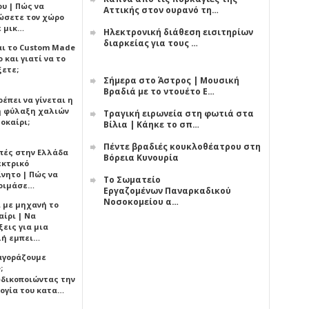
υ | Πώς να
Αττικής στον ουρανό τη…
ώσετε τον χώρο
ε μικ…
Ηλεκτρονική διάθεση εισιτηρίων
διαρκείας για τους …
αι το Custom Made
 και γιατί να το
ξετε;
Σήμερα στο Άστρος | Μουσική
Βραδιά με το ντουέτο Ε…
έπει να γίνεται η
 φύλαξη χαλιών
Τραγική ειρωνεία στη φωτιά στα
οκαίρι;
Βίλια | Κάηκε το σπ…
Πέντε βραδιές κουκλοθέατρου στη
πές στην Ελλάδα
Βόρεια Κυνουρία
εκτρικό
ίνητο | Πώς να
Το Σωματείο
οιμάσε…
Εργαζομένων Παναρκαδικού
Νοσοκομείου α…
ι με μηχανή το
αίρι | Να
εις για μια
ή εμπει…
 αγοράζουμε
;
δικοποιώντας την
ογία του κατα…