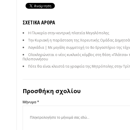
ΣΧΕΤΙΚΆ ΆΡΘΡΑ
Η Γλυκερία στην κεντρική πλατεία Μεγαλόπολης
Την Κυριακή η παράσταση της Χορευτικής Ομάδας Δημητσάν
Λαγκάδια | Με μεγάλη συμμετοχή το 8ο Εργαστήριο της τέχνη
Ολοκληρώνεται ο νέος κυκλικός κόμβος στη θέση «Πλάτσα» 
Πελοποννήσου
Πότε θα είναι κλειστά τα γραφεία της Μητρόπολης στην Τρί
Προσθήκη σχολίου
Μήνυμα *