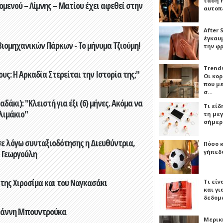
τάση 
ενού – Λίμνης – Ματίου έχει αφεθεί στην
αυτοπ
After 
έγκαυμ
ιομηχανικών Πάρκων - Το μήνυμα Τζιούμη!
την φ
Trends
ς: Η Αρκαδία Στερείται την Ιστορία της;"
Οι κο
που μ
σ…
άκι): "Κλειστή για έξι (6) μήνες. Ακόμα να
Τι είδ
λιμάκιο"
τη με
σήμερ
ε λόγω συνταξιοδότησης η Διευθύντρια,
Πόσο 
 Γεωργούλη
γήπεδο
 της Χιροσίμα και του Ναγκασάκι
Τι είν
και γι
δεδομ
Γιάννη Μπουντρούκα
Μερικ