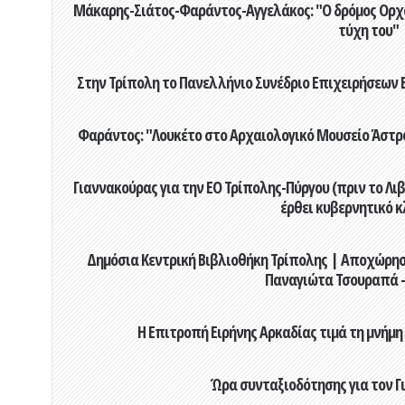
Μάκαρης-Σιάτος-Φαράντος-Αγγελάκος: "Ο δρόμος Ορχομ
τύχη του"
Στην Τρίπολη το Πανελλήνιο Συνέδριο Επιχειρήσεων Β
Φαράντος: "Λουκέτο στο Αρχαιολογικό Μουσείο Άστρου
Γιαννακούρας για την EO Τρίπολης-Πύργου (πριν το Λιβαδ
έρθει κυβερνητικό κ
Δημόσια Κεντρική Βιβλιοθήκη Τρίπολης | Αποχώρησ
Παναγιώτα Τσουραπά -
Η Επιτροπή Ειρήνης Αρκαδίας τιμά τη μνήμη
Ώρα συνταξιοδότησης για τον 