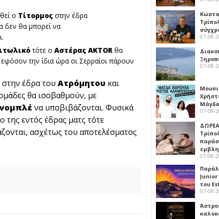
Κώστα
ηθεί ο
Τίτορμος
στην έδρα
Τρίπο
α δεν θα μπορεί να
σύγχρ
ι.
07-08-
ιτωλικό
τότε ο
Αστέρας AKTOR
θα
Διακο
Ξηροπ
, εφόσον την ίδια ώρα οι Σερραίοι πάρουν
07-08-
 στην έδρα του
Ατρόμητου
και
Μουσι
 ομάδες θα ισοβαθμούν, με
Χρήστ
Μάγδα
ινομπλέ
να υποβιβάζονται. Φυσικά
07-08-
ο της εντός έδρας ματς τότε
ΔΩΡΕΑ
ζονται, ασχέτως του αποτελέσματος
Τρίπο
παράσ
εμβλ
07-08-
Παράλ
Junior
του Es
07-08-
Άστρος
καλοκ