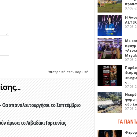
προπο
07-08-
Η Αντ
ΑΣΤΕΡ
07-08-
Με επ
πραγμ
«Λευκ
Μεγα
07-08-
Παρά
Επιστροφή στην κορυφή
διαμα
εποχι
σ…
σης...
07-08-
Νεκρό
φορτη
- Θα επαναλειτουργήσει το Σεπτέμβριο
οδό Σ
07-08-
ΤΑ ΠΑΝΤ
ούν άμεσα το Λιβαδάκι Γορτυνίας
Φερομ