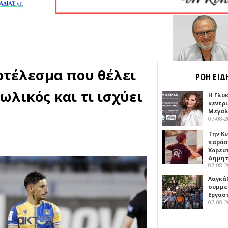
οτέλεσμα που θέλει
ΡΟΗ ΕΙΔ
ωλικός και τι ισχύει
Η Γλυ
κεντρ
Μεγαλ
07-08-
Την Κ
παράσ
Χορευ
Δημη
07-08-
Λαγκά
συμμε
Εργασ
07-08-