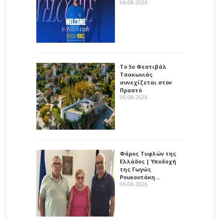
06-08-2026
Το 5ο Φεστιβάλ
Τσακωνιάς
συνεχίζεται στον
Πραστό
06-08-2026
Φάρος Τυφλών της
Ελλάδος | Υποδοχή
της Γωγώς
Ρουκουτάκη…
06-08-2026