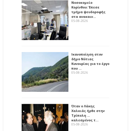
Νοσοκομείο
Κορίνθου: Έπεσε
τμήμα ψευδοροφής
στα ανακαιν…
05-08-2026
Ικανοποίηση στον
δήμο Νότιας
Κυνουρίας για το έργο
που …
05-08-2026
Όταν ο Λάκης
Χαλκιάς ήρθε στην
Τρίπολη ...
καλεσμένος τ…
05-08-2026