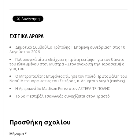
ΣΧΕΤΙΚΆ ΆΡΘΡΑ
Δημοτικό Συμβούλιο Τρίπολης | Επόμενη συνεδρίαση στις 10
Αυγούστου 2026
Παθολογικά αίτια «δείχνει» η πρώτη εκτίμηση για τον θάνατο
του ηλικιωμένου στον Μυστρά – Στον ανακριτή την Παρασκευή ο
γιος του
Ο Μητροπολίτης Επιφάνιος τίμησε τον πολιό Πρωτοψάλτη του
Ναού Μεταμορφώσεως του Σωτήρος, κ. Δημήτριο Λυγιά (εικόνες)
Η Αμερικανίδα Madison Perez στον ΑΣΤΕΡΑ ΤΡΙΠΟΛΗΣ
Το 5ο Φεστιβάλ Τσακωνιάς συνεχίζεται στον Πραστό
Προσθήκη σχολίου
Μήνυμα *