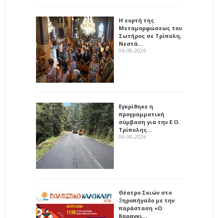
Η εορτή της
Μεταμορφώσεως του
Σωτήρος σε Τρίπολη,
Νεστά…
06-08-2026
Εγκρίθηκε η
προγραμματική
σύμβαση για την Ε.Ο.
Τρίπολης…
06-08-2026
Θέατρο Σκιών στο
Ξηροπήγαδο με την
παράσταση «Ο
Καραγκι…