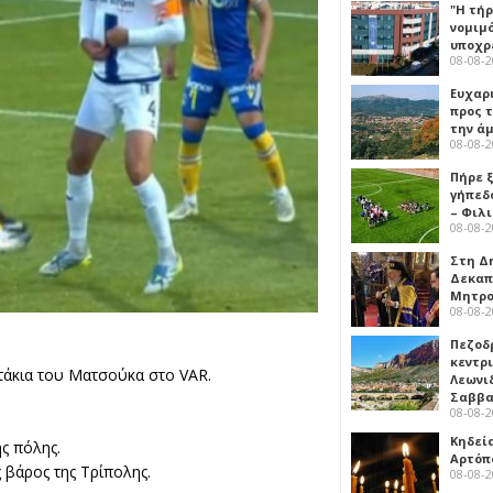
"Η τή
νομιμ
υποχρ
08-08-
Ευχαρ
προς τ
την ά
08-08-
Πήρε 
γήπεδ
– Φιλ
08-08-
Στη Δ
Δεκαπ
Μητρο
08-08-
Πεζοδ
κεντρ
ατάκια του Ματσούκα στο VAR.
Λεωνι
Σαββ
08-08-
Κηδεί
ς πόλης.
Αρτόπ
βάρος της Τρίπολης.
08-08-