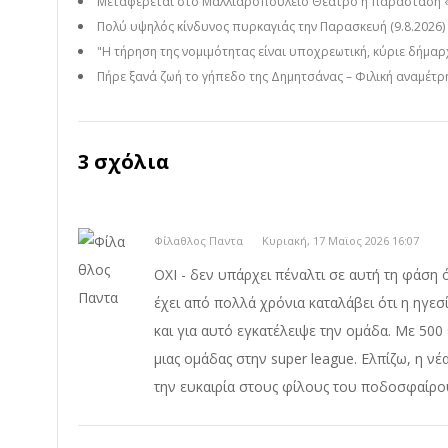
Μεταφέρεται στο Μαλλιαροπούλειο Θέατρο η παράσταση 
Πολύ υψηλός κίνδυνος πυρκαγιάς την Παρασκευή (9.8.2026)
"Η τήρηση της νομιμότητας είναι υποχρεωτική, κύριε δήμαρ
Πήρε ξανά ζωή το γήπεδο της Δημητσάνας – Φιλική αναμέτρησ
3 σχόλια
Φίλαθλος Παντα
Κυριακή, 17 Μαϊος 2026 16:07
ΟΧΙ - δεν υπάρχει πέναλτι σε αυτή τη φάση 
έχει από πολλά χρόνια καταλάβει ότι η ηγεσ
και για αυτό εγκατέλειψε την ομάδα. Με 500 
μιας ομάδας στην super league. Ελπίζω, η νέ
την ευκαιρία στους φίλους του ποδοσφαίρου