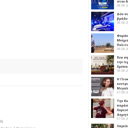
στον 
08-08-
Δύο σ
βράδυ
08-08-
Φαράν
Μνημε
Πολιτ
08-08-
Ένα ση
την Ι
Χρέπα
08-08-
Η Γλυ
κεντρ
Μεγαλ
07-08-
Την Κ
παράσ
Χορευ
Δημη
07-08-
6)
Λαγκά