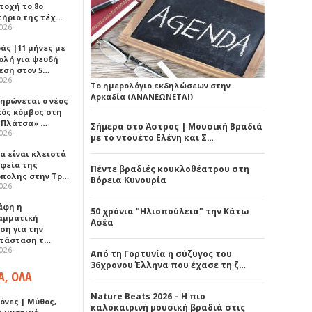
τοχή το 8ο
τήριο της τέχ…
2026
άς |11 μήνες με
ολή για ψευδή
εση στον 5…
2026
Το ημερολόγιο εκδηλώσεων στην
Αρκαδία (ΑΝΑΝΕΩΝΕΤΑΙ)
ηρώνεται ο νέος
κός κόμβος στη
«Πλάτσα» …
Σήμερα στο Άστρος | Μουσική Βραδιά
2026
με το ντουέτο Ελένη και Σ…
α είναι κλειστά
αφεία της
Πέντε βραδιές κουκλοθέατρου στη
πολης στην Τρ…
Βόρεια Κυνουρία
2026
άφη η
50 χρόνια "Ηλιοπούλεια" την Κάτω
αμματική
Ασέα
ση για την
τάσταση τ…
2026
Από τη Γορτυνία η σύζυγος του
36χρονου Έλληνα που έχασε τη ζ…
Α, ΟΛΑ
Nature Beats 2026 – Η πιο
όνες | Μύθος,
καλοκαιρινή μουσική βραδιά στις