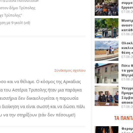
«Τα Στενά Παπούτσια»
συμμε
Εργασ
 στον δήμο Τρίπολης
07-08-
χε Τρίπολης"
Μυστρ
η με 9 γκολ! (vd)
αναστ
κατάθ
07-08-
Ολοκλ
κυκλι
θέση 
07-08-
Πότε θ
Σύνδεσμος σχολίου
τα γρ
Μητρό
07-08-
όσο και να θέλαμε. Ο κόσμος της Αρκαδιας
Υπεγρ
ία του Αστέρια Τριπολης ήταν μια παράγκα
Προγρ
εισιτήρια δεν δικαιολογείται η παρουσία
Σύμβα
αποκα
α διοίκηση να είναι σωστή και να δώσει πάλι
07-08-
 να την στηρίξουν (εάν δεν πέσουμε!)
ΤΑ ΠΑΝΤ
Φερομ