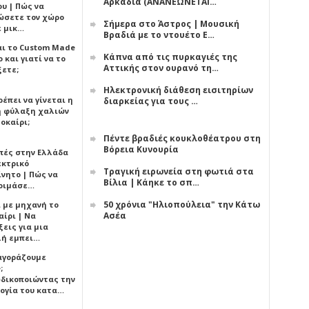
Αρκαδία (ΑΝΑΝΕΩΝΕΤΑΙ…
υ | Πώς να
ώσετε τον χώρο
Σήμερα στο Άστρος | Μουσική
ε μικ…
Βραδιά με το ντουέτο Ε…
αι το Custom Made
Κάπνα από τις πυρκαγιές της
 και γιατί να το
Αττικής στον ουρανό τη…
ξετε;
Ηλεκτρονική διάθεση εισιτηρίων
έπει να γίνεται η
διαρκείας για τους …
 φύλαξη χαλιών
οκαίρι;
Πέντε βραδιές κουκλοθέατρου στη
Βόρεια Κυνουρία
πές στην Ελλάδα
εκτρικό
Τραγική ειρωνεία στη φωτιά στα
ίνητο | Πώς να
Βίλια | Κάηκε το σπ…
οιμάσε…
50 χρόνια "Ηλιοπούλεια" την Κάτω
ι με μηχανή το
Ασέα
αίρι | Να
εις για μια
ή εμπει…
 αγοράζουμε
;
δικοποιώντας την
ογία του κατα…