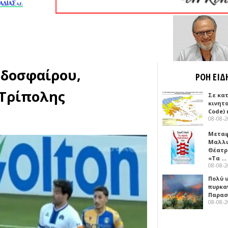
οδοσφαίρου,
ΡΟΗ ΕΙΔ
 Τρίπολης
Σε κα
κινητ
Code) 
08-08-
Μεταφ
Μαλλι
Θέατρ
«Τα …
08-08-
Πολύ 
πυρκα
Παρασκ
08-08-