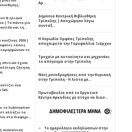
ή μυστικό
Αρ…
εποίθησης;
Δημόσια Κεντρική Βιβλιοθήκη
Sun & ηλιακό
Τρίπολης | Αποχώρησε λόγω
α | Τα πάντα για
συνταξ…
ροντίδα και τη…
Η Χορωδία Ορφέας Τρίπολης
 κουζίνας 2026 |
αποχαιρετά την Γαρυφαλλιά Ξιάρχου
ρυφαίες τάσεις
εταμορφώνουν το
Τροχαίο με αυτοκίνητο και μηχανάκι
το απόγευμα στην Τρίπολη
η σπιτιών έχουν
γαλύτερη ζήτηση
α;
Νέες μονοδρομήσεις από την Κυριακή
στην Τρίπολη - Η λίστα με…
κοστίζει ένα
 5x5;
Πρωτοβουλία από το Εργατικό
Κέντρο Αρκαδίας με στόχο να διασ…
αι το Sublimation
ΔΗΜΟΦΙΛΕΣΤΕΡΑ ΜΗΝΑ
ατί αλλάζει τα
ένα στα διαφημι…
Το ημερολόγιο εκδηλώσεων στην
ή ανακαίνιση