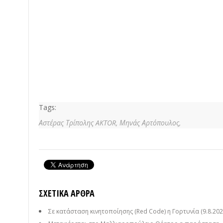
Tags:
Αστέρας Τρίπολης AKTOR,
Μηνάς Αρτόπουλος,
ΣΧΕΤΙΚΆ ΆΡΘΡΑ
Σε κατάσταση κινητοποίησης (Red Code) η Γορτυνία (9.8.202