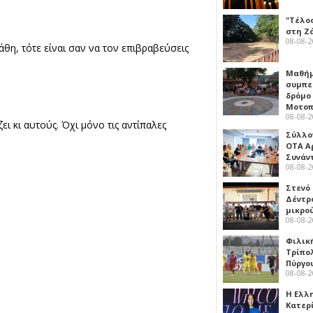
"Τέλο
στη Ζ
08-08-
άθη, τότε είναι σαν να τον επιβραβεύσεις
Μαθή
συμπε
δρόμο
Μοτοπ
08-08-
ζει κι αυτούς. Όχι μόνο τις αντίπαλες
Σύλλο
ΟΤΑ Α
Συνάν
08-08-
Στενό
Δέντρ
μικρο
08-08-
Φιλικ
Τρίπολ
Πύργο
08-08-
Η Ελλ
Κατερ