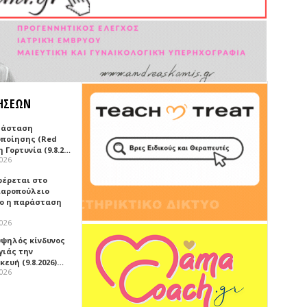
ΗΣΕΩΝ
τάσταση
οποίησης (Red
η Γορτυνία (9.8.2…
2026
έρεται στο
αροπούλειο
ο η παράσταση
2026
υψηλός κίνδυνος
γιάς την
ευή (9.8.2026)…
2026