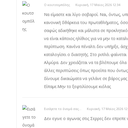
Ο κουτσομπόλης
Κυριακή, 17 Μαϊος 2026 12:34
Να είμαστε και λίγο σοβαροί. Ναι, όντως, υ
κανονική δθάρκεια του πρωταθλήματος, όσο
σαφώς αδικήθηκε και μάλιστα σε προκλητικό
να είναι κάποιος ηλίθιος για να μην το καταλ
περίπτωση. Κανένα πέναλτι δεν υπήρξε, άσχε
καταλογίσει ο διαιτητής. Στο ριπλέι φαίνετα
Αλμύρα. Δεν χρειάζεται να τα βλέπουμε όλα 
άλλες περιπτώσεις όπως προείπα που όντως 
δίνουμε δικαιώματα να γελάνε σε βάρος μας
Είπαμε.Μην το ξεφτιλίσουμε κιόλας
Εισάγετε το όνομά σας...
Κυριακή, 17 Μαϊος 2026 12
Δεν εγινε ο αγωνας στις Σερρες δεν επρεπε 