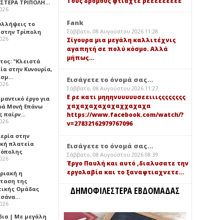
Τους δρόμους φτιαχτε ρεεεεεεεεε
ΑΣΤΕΡΑ ΤΡΙΠΟΛΗ…
2026
Fank
υλλήψεις το
Σάββατο, 08 Αυγούστου 2026 11:28
 στην Τρίπολη
2026
Σίγουρα μια μεγάλη καλλιτέχνις
αγαπητή σε πολύ κόσμο. Αλλά
μήπως…
τος: "Κλειστά
ία στην Κυνουρία,
ισμ…
Εισάγετε το όνομά σας...
2026
Σάββατο, 08 Αυγούστου 2026 11:27
Ε ρε κατι μηηηνυυυυυσεειιιςςςςςςςς
μαντικό έργο για
χαχαχαχαχαχαχχαχαχα
ερά Μονή Επάνω
ς παίρν…
https://www.facebook.com/watch/?
2026
v=27832162979767096
κερία στην
ική πλατεία
Εισάγετε το όνομά σας...
όπολης
Σάββατο, 08 Αυγούστου 2026 08:39
2026
Έργο Παυλή και αυτό ,διαλυσατε την
εργολαβία και το ξαναφτιαχνετε…
υριακή η
ταση της
ΔΗΜΟΦΙΛΕΣΤΕΡΑ ΕΒΔΟΜΑΔΑΣ
τικής Ομάδας
τσάνα…
2026
δια | Με μεγάλη