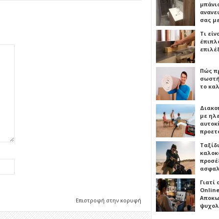
μπάνιο
ανανε
σας μ
Τι είν
έπιπλο
επιλέ
Πώς πρ
σωστή
το καλ
Διακο
με ηλ
αυτοκ
προετ
Ταξίδ
καλοκ
προσέξ
ασφαλ
Γιατί
Online
Αποκω
Επιστροφή στην κορυφή
ψυχολ