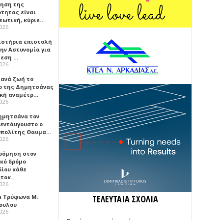
ρηση της
ότητας είναι
εωτική, κύριε…
2026
ιστήρια επιστολή
ην Αστυνομία για
μεση …
2026
ξανά ζωή το
ο της Δημητσάνας
ική αναμέτρ…
2026
ημητσάνα τον
εντάυγουστο ο
πολίτης Θαυμα…
2026
ρόμηση στον
ικό δρόμο
δίου κάθε
ατοκ…
2026
α Τρύφωνα Μ.
ΤΕΛΕΥΤΑΙΑ ΣΧΟΛΙΑ
ουλου
2026