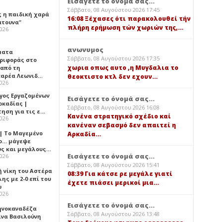
Εισάγετε το όνομά σας...
Σάββατο, 08 Αυγούστου 2026 17:45
ς η παιδική χαρά
16:08 Ξέχασες ότι παρακολουθεί τήν
άτουνα"
πλήρη ερήμωση τών χωριών της,…
2026
ανωνυμος
ματα
Σάββατο, 08 Αυγούστου 2026 17:35
ριφοράς στο
χωρια οπως αυτο ,η Μυγδαλια το
 από τη
αρέα Λεωνιδ…
θεοκτιστο κτλ δεν εχουν…
2026
γος Εργαζομένων
Εισάγετε το όνομά σας...
ρκαδίας |
Σάββατο, 08 Αυγούστου 2026 16:08
τηση για τις ε…
Κανένα στρατηγικό σχέδιο καί
2026
κανέναν σεβασμό δεν απαιτεί η
 | Το Μαγεμένο
Αρκαδία…
ο… μάγεψε
ύς και μεγάλους…
Εισάγετε το όνομά σας...
2026
Σάββατο, 08 Αυγούστου 2026 15:41
ή νίκη του Αστέρα
08:39 Για κάτσε ρε μεγάλε γιατί
ης με 2-0 επί του
έχετε πιάσει μερικοί μια…
υ
2026
Εισάγετε το όνομά σας...
ηνοκαναδέζα
Σάββατο, 08 Αυγούστου 2026 13:48
ίνα Βασιλούνη