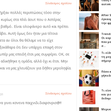
τάση 
Σύνδεσμος σχολίου
αυτοπ
πήρξαν πολλές περιπτώσεις τόσο στην
After 
 κυρίως στα πλέι άουτ που ο Αστέρας
έγκαυμ
την φ
 βαθμό.. Είναι ολοφάνερο αυτό και πρέπει
άβει. Αυτή όμως δεν ήταν μια τέτοια
Trends
Οι κο
τα αν όλοι θα θέλαμε να το είχε
που μ
σ…
ι ξεκάθαρα ότι δεν υπάρχει επαφή στον
Τι είδ
υπέρ μας επειδή έτσι μας συμφέρει. ΟΚ, σε
τη με
αδικήθηκε η ομάδα, αλλά όχι κι έτσι. Μην
σήμερ
 και να μας χλευάζουν για δήθεν μεροληψία.
Πόσο 
γήπεδο
Τι είν
Σύνδεσμος σχολίου
:31
και γι
δεδομ
να γινει κσνενα παιχνιδι.διαφσνρισ@!!
Μερικ