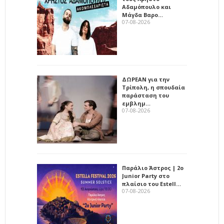
Αδαμόπουλο και
Μάγδα Βαρο…
07-08-2026
ΔΩΡΕΑΝ για την
Τρίπολη, η σπουδαία
παράσταση του
εμβλημ…
07-08-2026
Παράλιο Άστρος | 2ο
Junior Party στο
πλαίσιο του Estell…
07-08-2026