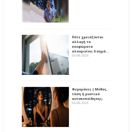
Πότε χρειάζονται
αλλαγή τα
κουφώματα
αλουμινίου; 6 σημά…
06-08-2026
Φερομόνες | Μύθος,
τάση ή μυστικό
αυτοπεποίθησης;
06-08-2026