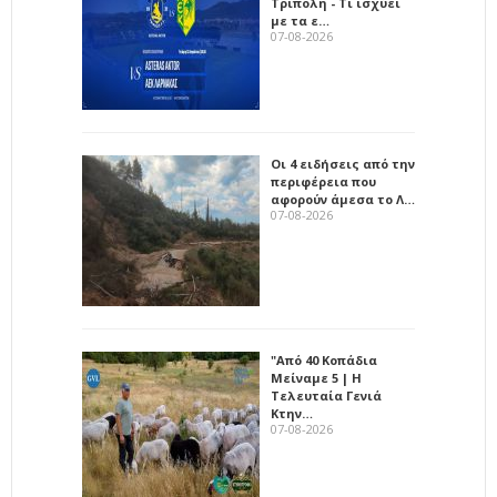
Τρίπολη - Τι ισχύει
με τα ε…
07-08-2026
Οι 4 ειδήσεις από την
περιφέρεια που
αφορούν άμεσα το Λ…
07-08-2026
"Από 40 Κοπάδια
Μείναμε 5 | Η
Τελευταία Γενιά
Κτην…
07-08-2026