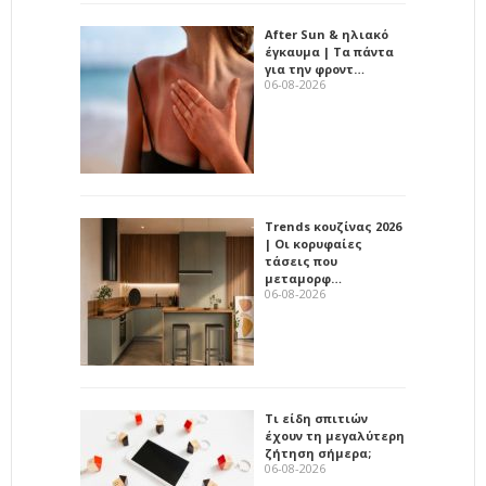
After Sun & ηλιακό
έγκαυμα | Τα πάντα
για την φροντ…
06-08-2026
Trends κουζίνας 2026
| Οι κορυφαίες
τάσεις που
μεταμορφ…
06-08-2026
Τι είδη σπιτιών
έχουν τη μεγαλύτερη
ζήτηση σήμερα;
06-08-2026