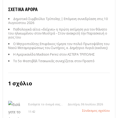
ΣΧΕΤΙΚΆ ΆΡΘΡΑ
Δημοτικό Συμβούλιο Τρίπολης | Επόμενη συνεδρίαση στις 10
Αυγούστου 2026
Παθολογικά αίτια «δείχνει» η πρώτη εκτίμηση για τον θάνατο
του ηλικιωμένου στον Μυστρά – Στον ανακριτή την Παρασκευή ο
γιος του
Ο Μητροπολίτης Επιφάνιος τίμησε τον πολιό Πρωτοψάλτη του
Ναού Μεταμορφώσεως του Σωτήρος, κ. Δημήτριο Λυγιά (εικόνες)
Η Αμερικανίδα Madison Perez στον ΑΣΤΕΡΑ ΤΡΙΠΟΛΗΣ
Το 5ο Φεστιβάλ Τσακωνιάς συνεχίζεται στον Πραστό
1 σχόλιο
Εισάγετε το όνομά σας...
Δευτέρα, 06 Ιουλίου 2026
Σύνδεσμος σχολίου
11:42