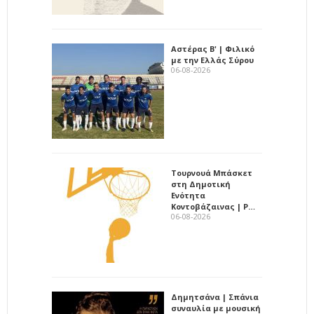
Αστέρας Β' | Φιλικό
με την Ελλάς Σύρου
06-08-2026
Τουρνουά Μπάσκετ
στη Δημοτική
Ενότητα
Κοντοβάζαινας | Ρ…
06-08-2026
Δημητσάνα | Σπάνια
συναυλία με μουσική