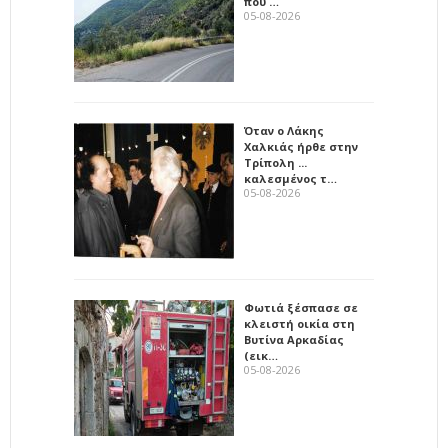
που …
05-08-2026
Όταν ο Λάκης
Χαλκιάς ήρθε στην
Τρίπολη ...
καλεσμένος τ…
05-08-2026
Φωτιά ξέσπασε σε
κλειστή οικία στη
Βυτίνα Αρκαδίας
(εικ…
05-08-2026