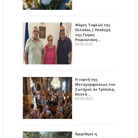
Φάρος Τυφλών της
Ελλάδος | Υποδοχή
της Γωγώς
Ρουκουτάκη…
06-08-2026
Η εορτή της
Μεταμορφώσεως του
Σωτήρος σε Τρίπολη,
Νεστά…
06-08-2026
Εγκρίθηκε η