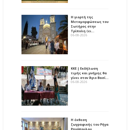
Η γιορτή της
Μεταμορφώσεως του
Σωτήρος στην
Τρίπολη (ει…
06-08-2026
ΚΚΕ | Εκδήλωση
τιμής και μνήμης θα
γίνει στον Άγιο Βασί…
06-08-2026
Η έκθεση
ζωγραφικής του Ρήγα
Ρηγόπουλου