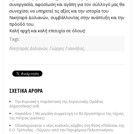
συνεργασία, αφοσίωση και αγάπη για τον σύλλογό μας θα
συνεχίσει να υπηρετεί τις αξίες και την ιστορία του
Νικηταρά Δολιανών, συμβάλλοντας στην ανάπτυξη και την
πρόοδό του.
Καλή αρχή και καλή επιτυχία σε όλους!
Tags:
Νικηταράς Δολιανών,
Γιώργος Γιαννήλος,
ΣΧΕΤΙΚΆ ΆΡΘΡΑ
Την Κυριακή η παράσταση της Χορευτικής Ομάδας
Δημητσάνας! (vd)
Λαγκάδια | Με μεγάλη συμμετοχή το 8ο Εργαστήριο της τέχνης
της πέτρας (εικόνες)
Ολοκληρώνεται ο νέος κυκλικός κόμβος στη θέση «Πλάτσα» της
Ε.Ο. Τρίπολης – Πύργου από την Περιφέρεια Πελοποννήσου