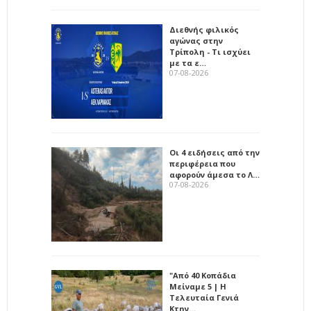
Διεθνής φιλικός
αγώνας στην
Τρίπολη - Τι ισχύει
με τα ε…
07-08-2026
Οι 4 ειδήσεις από την
περιφέρεια που
αφορούν άμεσα το Λ…
07-08-2026
"Από 40 Κοπάδια
Μείναμε 5 | Η
Τελευταία Γενιά
Κτην…