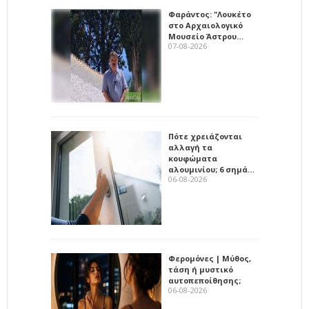
Φαράντος: "Λουκέτο
στο Αρχαιολογικό
Μουσείο Άστρου…
07-08-2026
Πότε χρειάζονται
αλλαγή τα
κουφώματα
αλουμινίου; 6 σημά…
06-08-2026
Φερομόνες | Μύθος,
τάση ή μυστικό
αυτοπεποίθησης;
06-08-2026