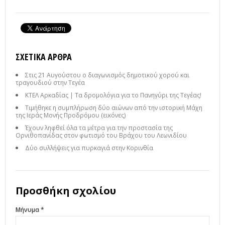
ΣΧΕΤΙΚΆ ΆΡΘΡΑ
Στις 21 Αυγούστου ο διαγωνισμός δημοτικού χορού και
τραγουδιού στην Τεγέα
ΚΤΕΛ Αρκαδίας | Τα δρομολόγια για το Πανηγύρι της Τεγέας!
Τιμήθηκε η συμπλήρωση δύο αιώνων από την ιστορική Μάχη
της Ιεράς Μονής Προδρόμου (εικόνες)
Έχουν ληφθεί όλα τα μέτρα για την προστασία της
Ορνιθοπανίδας στον φωτισμό του Βράχου του Λεωνιδίου
Δύο συλλήψεις για πυρκαγιά στην Κορινθία
Προσθήκη σχολίου
Μήνυμα *