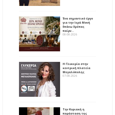
Ένα σημαντικό έργο
για την Ιερά Μονή
Επάνω Χρέπας
παίρν…
08-08-2026
Η Γλυκερία στην
κεντρική πλατεία
Μεγαλόπολης
07-08-2026
Την Κυριακή η
παράσταση της