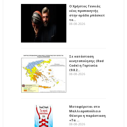
Ο Χρήστος Γεννιάς
νέος προπονητής
στην ομάδα μπάσκετ
το…
08-08-2026
Σε κατάσταση
κινητοποίησης (Red
Code) η Γορτυνία
(9.8.2…
08-08-2026
Μεταφέρεται στο
Μαλλιαροπούλειο
Θέατρο η παράσταση
«Τα …
08-08-2026