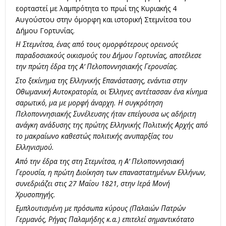
εορταστεί με λαμπρότητα το πρωί της Κυριακής 4
Αυγούστου στην όμορφη και ιστορική Στεμνίτσα του
Δήμου Γορτυνίας.
Η Στεμνίτσα, ένας από τους ομορφότερους ορεινούς
παραδοσιακούς οικισμούς του Δήμου Γορτυνίας, αποτέλεσε
την πρώτη έδρα της Α’ Πελοποννησιακής Γερουσίας.
Στο ξεκίνημα της Ελληνικής Επανάστασης, ενάντια στην
Οθωμανική Αυτοκρατορία, οι Έλληνες αντέτασσαν ένα κίνημα
σαρωτικό, μα με μορφή άναρχη. Η συγκρότηση
Πελοποννησιακής Συνέλευσης ήταν επείγουσα ως αδήριτη
ανάγκη ανάδυσης της πρώτης Ελληνικής Πολιτικής Αρχής από
το μακραίωνο καθεστώς πολιτικής ανυπαρξίας του
Ελληνισμού.
Από την έδρα της στη Στεμνίτσα, η Α’ Πελοποννησιακή
Γερουσία, η πρώτη Διοίκηση των επαναστατημένων Ελλήνων,
συνεδριάζει στις 27 Μαΐου 1821, στην Ιερά Μονή
Χρυσοπηγής.
Εμπλουτισμένη με πρόσωπα κύρους (Παλαιών Πατρών
Γερμανός, Ρήγας Παλαμήδης κ.α.) επιτελεί σημαντικότατο