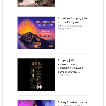
Παράλιο Άστρος | 2ο
Junior Party στο
πλαίσιο του Estell…
07-08-2026
Άστρος | Οι
καλοκαιρινές
μουσικές βραδιές
συνεχίζονται …
07-08-2026
Λαϊκή βραδιά με την
Κωνσταντίνα στο