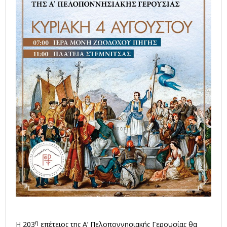
η
H 203
επέτειος της Α’ Πελοποννησιακής Γερουσίας θα