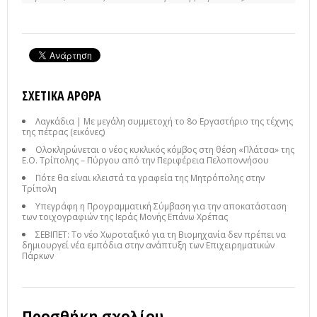
ΣΧΕΤΙΚΆ ΆΡΘΡΑ
Λαγκάδια | Με μεγάλη συμμετοχή το 8ο Εργαστήριο της τέχνης
της πέτρας (εικόνες)
Ολοκληρώνεται ο νέος κυκλικός κόμβος στη θέση «Πλάτσα» της
Ε.Ο. Τρίπολης – Πύργου από την Περιφέρεια Πελοποννήσου
Πότε θα είναι κλειστά τα γραφεία της Μητρόπολης στην
Τρίπολη
Υπεγράφη η Προγραμματική Σύμβαση για την αποκατάσταση
των τοιχογραφιών της Ιεράς Μονής Επάνω Χρέπας
ΣΕΒΙΠΕΤ: Το νέο Χωροταξικό για τη Βιομηχανία δεν πρέπει να
δημιουργεί νέα εμπόδια στην ανάπτυξη των Επιχειρηματικών
Πάρκων
Προσθήκη σχολίου