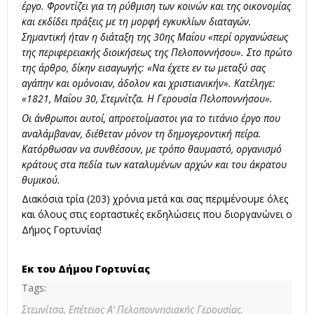
έργο. Φροντίζει για τη ρύθμιση των κοινών και της οικονομίας
και εκδίδει πράξεις με τη μορφή εγκυκλίων διαταγών.
Σημαντική ήταν η διάταξη της 30ης Μαΐου «περί οργανώσεως
της περιφερειακής διοικήσεως της Πελοποννήσου». Στο πρώτο
της άρθρο, δίκην εισαγωγής: «Να έχετε εν τω μεταξύ σας
αγάπην και ομόνοιαν, άδολον και χριστιανικήν». Κατέληγε:
«1821, Μαΐου 30, Στεμνίτζα. Η Γερουσία Πελοποννήσου».
Οι άνθρωποι αυτοί, απροετοίμαστοι για το τιτάνιο έργο που
αναλάμβαναν, διέθεταν μόνον τη δημογεροντική πείρα.
Κατόρθωσαν να συνθέσουν, με τρόπο θαυμαστό, οργανισμό
κράτους στα πεδία των καταλυμένων αρχών και του άκρατου
θυμικού.
Διακόσια τρία (203) χρόνια μετά και σας περιμένουμε όλες
και όλους στις εορταστικές εκδηλώσεις που διοργανώνει ο
Δήμος Γορτυνίας!
Εκ του Δήμου Γορτυνίας
Tags:
Στεμνίτσα,
Επέτειος Α’ Πελοποννησιακής Γερουσίας,