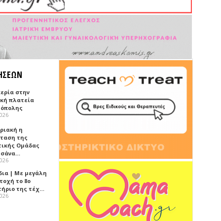
ΗΣΕΩΝ
κερία στην
ική πλατεία
όπολης
2026
υριακή η
ταση της
τικής Ομάδας
τσάνα…
2026
δια | Με μεγάλη
τοχή το 8ο
τήριο της τέχ…
2026