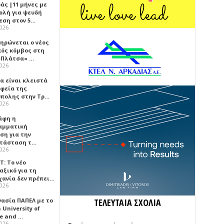
άς |11 μήνες με
ολή για ψευδή
εση στον 5…
2026
ηρώνεται ο νέος
κός κόμβος στη
«Πλάτσα» …
2026
α είναι κλειστά
αφεία της
πολης στην Τρ…
2026
άφη η
αμματική
ση για την
τάσταση τ…
2026
Τ: Το νέο
αξικό για τη
χανία δεν πρέπει…
2026
γασία ΠΑΠΕΛ με το
ΤΕΛΕΥΤΑΙΑ ΣΧΟΛΙΑ
University of
ce and …
2026