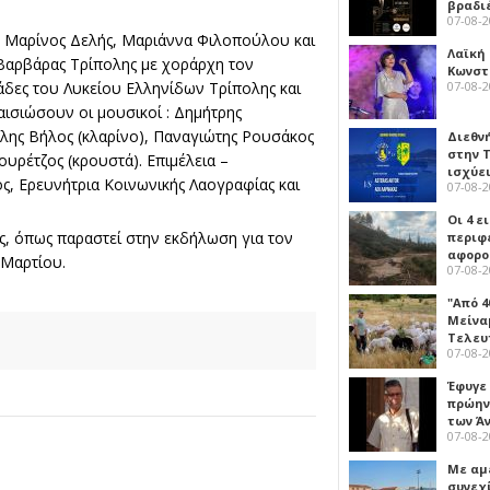
βραδι
07-08-
 Μαρίνος Δελής, Μαριάννα Φιλοπούλου και
Λαϊκή
 Βαρβάρας Τρίπολης με χοράρχη τον
Κωνστα
άδες του Λυκείου Ελληνίδων Τρίπολης και
07-08-
ισιώσουν οι μουσικοί : Δημήτρης
ίλης Βήλος (κλαρίνο), Παναγιώτης Ρουσάκος
Διεθν
στην Τ
ουρέτζος (κρουστά). Επιμέλεια –
ισχύει
, Ερευνήτρια Κοινωνικής Λαογραφίας και
07-08-
Οι 4 ε
 όπως παραστεί στην εκδήλωση για τον
περιφ
αφορο
Μαρτίου.
07-08-
"Από 4
Μείναμ
Τελευ
07-08-
Έφυγε
πρώην
των Ά
07-08-
Με αμ
συνεχί