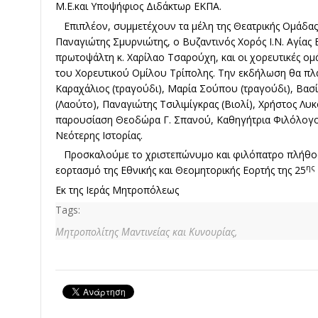
Μ.Ε.και Υποψήφιος Διδάκτωρ ΕΚΠΑ.
Επιπλέον, συμμετέχουν τα μέλη της Θεατρικής Ομάδας
Παναγιώτης Σμυρνιώτης, ο Βυζαντινός Χορός Ι.Ν. Αγίας
πρωτοψάλτη κ. Χαρίλαο Τσαρούχη, και οι χορευτικές ομ
του Χορευτικού Ομίλου Τρίπολης. Την εκδήλωση θα πλα
Καραχάλιος (τραγούδι), Μαρία Σούπου (τραγούδι), Βασ
(Λαούτο), Παναγιώτης Τσιλιμίγκρας (Βιολί), Χρήστος Λυκ
παρουσίαση Θεοδώρα Γ. Σπανού, Καθηγήτρια Φιλόλογος
Νεότερης Ιστορίας.
Προσκαλούμε το χριστεπώνυμο και φιλόπατρο πλήθος,
ης
εορτασμό της Εθνικής και Θεομητορικής Εορτής της 25
Εκ της Ιεράς Μητροπόλεως
Tags:
Μητροπολίτης Μαντινείας και Κυνουρίας,