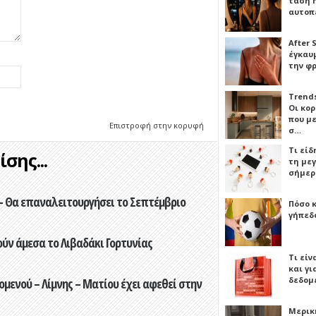
τάση 
αυτοπ
After 
έγκαυμ
την φ
Trends
Οι κο
που μ
Επιστροφή στην κορυφή
σ…
Τι είδ
σης...
τη με
σήμερ
- Θα επαναλειτουργήσει το Σεπτέμβριο
Πόσο 
γήπεδο
ούν άμεσα το Λιβαδάκι Γορτυνίας
Τι είν
και γι
δεδομ
ενού – Λίμνης – Ματίου έχει αφεθεί στην
Μερικ