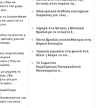
υ | Πώς να
Αττικής στον ουρανό τη…
ώσετε τον χώρο
ε μικ…
Ηλεκτρονική διάθεση εισιτηρίων
διαρκείας για τους …
αι το Custom Made
 και γιατί να το
ξετε;
Σήμερα στο Άστρος | Μουσική
Βραδιά με το ντουέτο Ε…
έπει να γίνεται η
 φύλαξη χαλιών
Πέντε βραδιές κουκλοθέατρου στη
οκαίρι;
Βόρεια Κυνουρία
Τραγική ειρωνεία στη φωτιά στα
πές στην Ελλάδα
Βίλια | Κάηκε το σπ…
εκτρικό
ίνητο | Πώς να
Το Σωματείο
οιμάσε…
Εργαζομένων Παναρκαδικού
Νοσοκομείου α…
ι με μηχανή το
αίρι | Να
εις για μια
ή εμπει…
 αγοράζουμε
;
δικοποιώντας την
ογία του κατα…