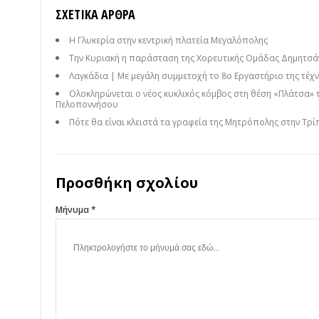
ΣΧΕΤΙΚΆ ΆΡΘΡΑ
Η Γλυκερία στην κεντρική πλατεία Μεγαλόπολης
Την Κυριακή η παράσταση της Χορευτικής Ομάδας Δημητσάν
Λαγκάδια | Με μεγάλη συμμετοχή το 8ο Εργαστήριο της τέχνη
Ολοκληρώνεται ο νέος κυκλικός κόμβος στη θέση «Πλάτσα» 
Πελοποννήσου
Πότε θα είναι κλειστά τα γραφεία της Μητρόπολης στην Τρί
Προσθήκη σχολίου
Μήνυμα *