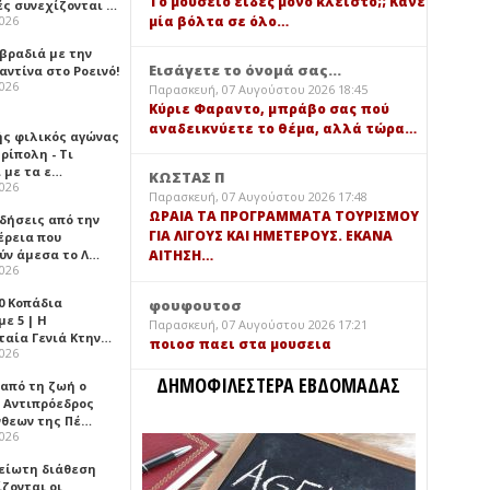
Τό μουσείο είδες μόνο κλειστό;; Κάνε
ές συνεχίζονται …
μία βόλτα σε όλο…
2026
 βραδιά με την
Εισάγετε το όνομά σας...
ντίνα στο Ροεινό!
2026
Παρασκευή, 07 Αυγούστου 2026 18:45
Κύριε Φαραντο, μπράβο σας πού
αναδεικνύετε το θέμα, αλλά τώρα…
ής φιλικός αγώνας
ρίπολη - Τι
 με τα ε…
ΚΩΣΤΑΣ Π
2026
Παρασκευή, 07 Αυγούστου 2026 17:48
ΩΡΑΙΑ ΤΑ ΠΡΟΓΡΑΜΜΑΤΑ ΤΟΥΡΙΣΜΟΥ
ιδήσεις από την
ΓΙΑ ΛΙΓΟΥΣ ΚΑΙ ΗΜΕΤΕΡΟΥΣ. ΕΚΑΝΑ
έρεια που
ύν άμεσα το Λ…
ΑΙΤΗΣΗ…
2026
0 Κοπάδια
φουφουτοσ
ε 5 | Η
Παρασκευή, 07 Αυγούστου 2026 17:21
ταία Γενιά Κτην…
ποιοσ παει στα μουσεια
2026
ΔΗΜΟΦΙΛΕΣΤΕΡΑ ΕΒΔΟΜΑΔΑΣ
 από τη ζωή ο
 Αντιπρόεδρος
νθεων της Πέ…
2026
είωτη διάθεση
ζονται οι