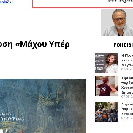
ωση «Μάχου Υπέρ
ΡΟΗ ΕΙΔ
Η Γλυ
κεντρ
Μεγαλ
07-08-
Την Κ
παράσ
Χορευ
Δημη
07-08-
Λαγκά
συμμε
Εργασ
07-08-