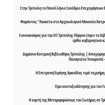
Στην Τρίπολη το Πανελλήνιο Συνέδριο Επιχειρήσεων Β
Φαράντος: "Λουκέτο στο Αρχαιολογικό Μουσείο Άστρου
Γιαννακούρας για την EO Τρίπολης-Πύργου (πριν το Λιβαδ
έρθει κυβερνητικό κ
Δημόσια Κεντρική Βιβλιοθήκη Τρίπολης | Αποχώρησ
Παναγιώτα Τσουραπά -
Η Επιτροπή Ειρήνης Αρκαδίας τιμά τη μνήμη
Ώρα συνταξιοδότησης για τον 
Η εορτή της Μεταμορφώσεως του Σωτήρος σε Τρί