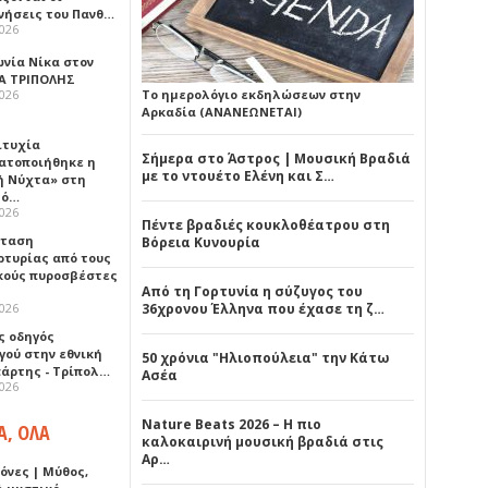
νήσεις του Πανθ…
2026
ωνία Νίκα στον
Α ΤΡΙΠΟΛΗΣ
2026
Το ημερολόγιο εκδηλώσεων στην
Αρκαδία (ΑΝΑΝΕΩΝΕΤΑΙ)
ιτυχία
Σήμερα στο Άστρος | Μουσική Βραδιά
ατοποιήθηκε η
με το ντουέτο Ελένη και Σ…
ή Νύχτα» στη
λό…
2026
Πέντε βραδιές κουκλοθέατρου στη
σταση
Βόρεια Κυνουρία
ρτυρίας από τους
κούς πυροσβέστες
Από τη Γορτυνία η σύζυγος του
2026
36χρονου Έλληνα που έχασε τη ζ…
ς οδηγός
γού στην εθνική
50 χρόνια "Ηλιοπούλεια" την Κάτω
πάρτης - Τρίπολ…
Ασέα
2026
Nature Beats 2026 – Η πιο
Α, ΟΛΑ
καλοκαιρινή μουσική βραδιά στις
Αρ…
όνες | Μύθος,