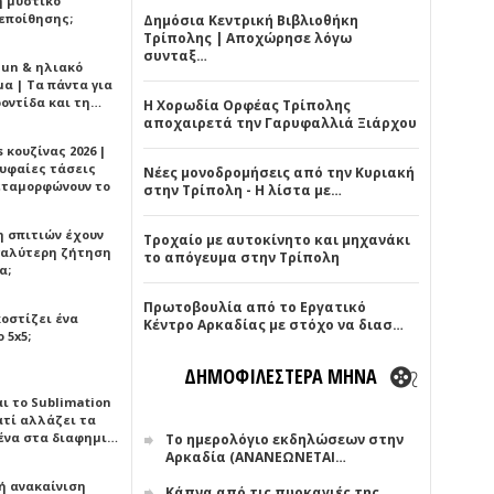
ή μυστικό
εποίθησης;
Δημόσια Κεντρική Βιβλιοθήκη
Τρίπολης | Αποχώρησε λόγω
συνταξ…
Sun & ηλιακό
α | Τα πάντα για
ροντίδα και τη…
Η Χορωδία Ορφέας Τρίπολης
αποχαιρετά την Γαρυφαλλιά Ξιάρχου
 κουζίνας 2026 |
ρυφαίες τάσεις
Νέες μονοδρομήσεις από την Κυριακή
εταμορφώνουν το
στην Τρίπολη - Η λίστα με…
η σπιτιών έχουν
Τροχαίο με αυτοκίνητο και μηχανάκι
γαλύτερη ζήτηση
το απόγευμα στην Τρίπολη
α;
Πρωτοβουλία από το Εργατικό
κοστίζει ένα
Κέντρο Αρκαδίας με στόχο να διασ…
 5x5;
ΔΗΜΟΦΙΛΕΣΤΕΡΑ ΜΗΝΑ
αι το Sublimation
ατί αλλάζει τα
ένα στα διαφημι…
Το ημερολόγιο εκδηλώσεων στην
Αρκαδία (ΑΝΑΝΕΩΝΕΤΑΙ…
ή ανακαίνιση
Κάπνα από τις πυρκαγιές της