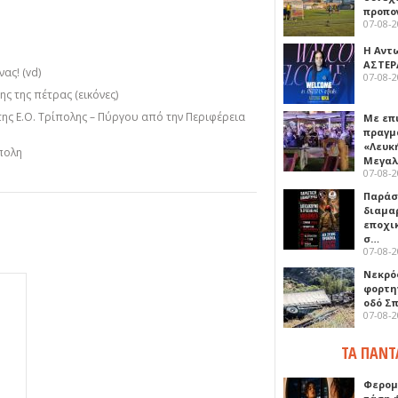
προπο
07-08-
Η Αντ
ΑΣΤΕΡ
ας! (vd)
07-08-
ς της πέτρας (εικόνες)
της Ε.Ο. Τρίπολης – Πύργου από την Περιφέρεια
Με επ
πραγμ
«Λευκ
πολη
Μεγα
07-08-
Παρά
διαμα
εποχι
σ…
07-08-
Νεκρό
φορτη
οδό Σ
07-08-
ΤΑ ΠΑΝΤ
Φερομ