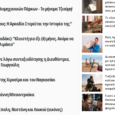
μπάνιο
ανανε
ιομηχανικών Πάρκων - Το μήνυμα Τζιούμη!
σας μ
Τι είν
έπιπλο
ς: Η Αρκαδία Στερείται την Ιστορία της;"
επιλέ
Πώς πρ
άκι): "Κλειστή για έξι (6) μήνες. Ακόμα να
σωστή
λιμάκιο"
το καλ
Διακο
ε λόγω συνταξιοδότησης η Διευθύντρια,
με ηλ
 Γεωργούλη
αυτοκ
προετ
Ταξίδ
 της Χιροσίμα και του Ναγκασάκι
καλοκ
προσέξ
ασφαλ
Γιάννη Μπουντρούκα
Γιατί
Online
Αποκω
ψυχολ
πολη, Νεστάνη και Λουκού (εικόνες)