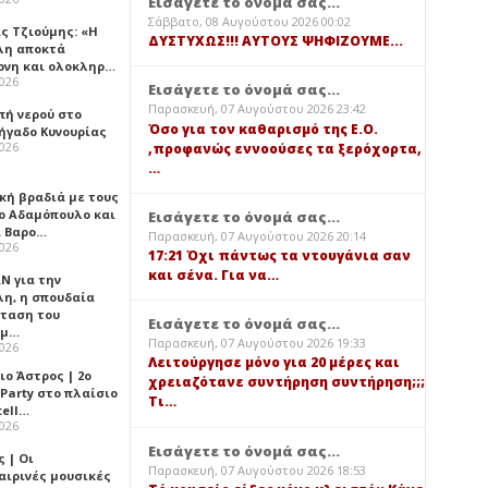
Εισάγετε το όνομά σας...
Σάββατο, 08 Αυγούστου 2026 00:02
ς Τζιούμης: «Η
ΔΥΣΤΥΧΩΣ!!! ΑΥΤΟΥΣ ΨΗΦΙΖΟΥΜΕ...
λη αποκτά
ονη και ολοκληρ…
2026
Εισάγετε το όνομά σας...
Παρασκευή, 07 Αυγούστου 2026 23:42
πή νερού στο
Όσο για τον καθαρισμό της Ε.Ο.
ήγαδο Κυνουρίας
2026
,προφανώς εννοούσες τα ξερόχορτα,
…
κή βραδιά με τους
ο Αδαμόπουλο και
Εισάγετε το όνομά σας...
 Βαρο…
Παρασκευή, 07 Αυγούστου 2026 20:14
2026
17:21 Όχι πάντως τα ντουγάνια σαν
και σένα. Για να…
Ν για την
λη, η σπουδαία
ταση του
Εισάγετε το όνομά σας...
ημ…
Παρασκευή, 07 Αυγούστου 2026 19:33
2026
Λειτούργησε μόνο για 20 μέρες και
ιο Άστρος | 2ο
χρειαζότανε συντήρηση συντήρηση;;;
 Party στο πλαίσιο
Τι…
tell…
2026
Εισάγετε το όνομά σας...
 | Οι
Παρασκευή, 07 Αυγούστου 2026 18:53
αιρινές μουσικές