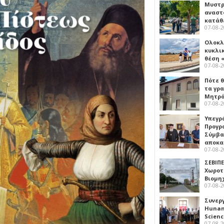
Μυστρ
αναστ
κατάθ
07-08-
Ολοκλ
κυκλι
θέση 
07-08-
Πότε θ
τα γρ
Μητρό
07-08-
Υπεγρ
Προγρ
Σύμβα
αποκα
07-08-
ΣΕΒΙΠΕ
Χωροτ
Βιομη
07-08-
Συνερ
Hunan 
Scien
07-08-