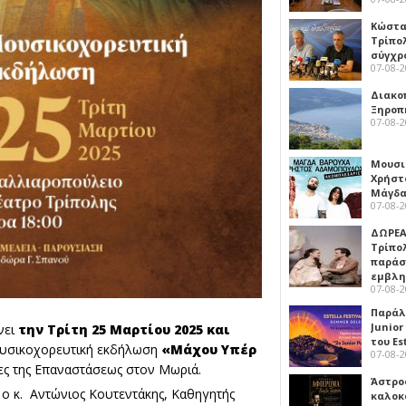
Κώστα
Τρίπο
σύγχρ
07-08-
Διακο
Ξηροπ
07-08-
Μουσι
Χρήστ
Μάγδα
07-08-
ΔΩΡΕΑ
Τρίπο
παράσ
εμβλ
07-08-
Παράλ
Junior
νει
την Τρίτη 25 Μαρτίου 2025 και
του Es
υσικοχορευτική εκδήλωση
«Μάχου Υπέρ
07-08-
νες της Επαναστάσεως στον Μωριά.
Άστρος
ο κ. Αντώνιος Κουτεντάκης, Καθηγητής
καλοκ