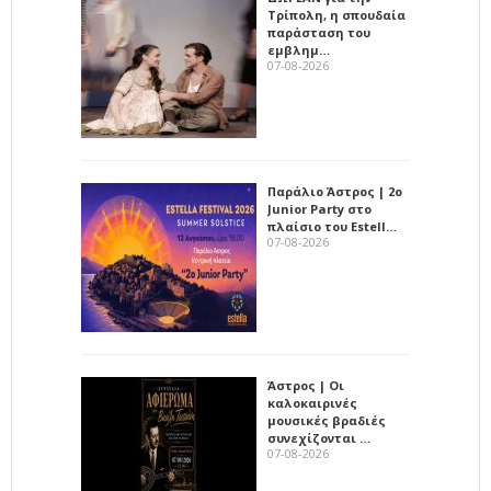
Τρίπολη, η σπουδαία
παράσταση του
εμβλημ…
07-08-2026
Παράλιο Άστρος | 2ο
Junior Party στο
πλαίσιο του Estell…
07-08-2026
Άστρος | Οι
καλοκαιρινές
μουσικές βραδιές
συνεχίζονται …
07-08-2026