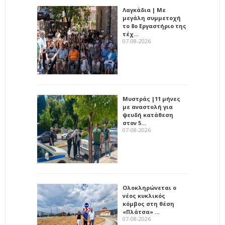
Λαγκάδια | Με
μεγάλη συμμετοχή
το 8ο Εργαστήριο της
τέχ…
07-08-2026
Μυστράς |11 μήνες
με αναστολή για
ψευδή κατάθεση
στον 5…
07-08-2026
Ολοκληρώνεται ο
νέος κυκλικός
κόμβος στη θέση
«Πλάτσα» …
07-08-2026