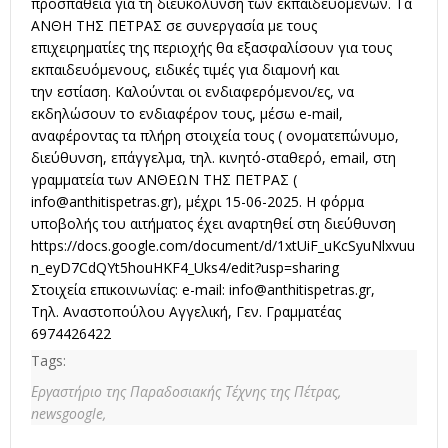
προσπάθεια για τη διευκόλυνση των εκπαιδευόμενων. Τα
ΑΝΘΗ ΤΗΣ ΠΕΤΡΑΣ σε συνεργασία με τους
επιχειρηματίες της περιοχής θα εξασφαλίσουν για τους
εκπαιδευόμενους, ειδικές τιμές για διαμονή και
την εστίαση. Καλούνται οι ενδιαφερόμενοι/ες, να
εκδηλώσουν το ενδιαφέρον τους, μέσω e-mail,
αναφέροντας τα πλήρη στοιχεία τους ( ονοματεπώνυμο,
διεύθυνση, επάγγελμα, τηλ. κινητό-σταθερό, email, στη
γραμματεία των ΑΝΘΕΩΝ ΤΗΣ ΠΕΤΡΑΣ (
info@anthitispetras.gr
), μέχρι 15-06-2025. Η φόρμα
υποβολής του αιτήματος έχει αναρτηθεί στη διεύθυνση
https://docs.google.com/document/d/1xtUiF_uKcSyuNlxvuu
n_eyD7CdQYt5houHKF4_Uks4/edit?usp=sharing
Στοιχεία επικοινωνίας: e-mail:
info@anthitispetras.gr
,
Τηλ. Αναστοπούλου Αγγελική, Γεν. Γραμματέας
6974426422
Tags:
Εργαστήριο της Παραδοσιακής Τέχνης της Πέτρας,
newsgoogle,