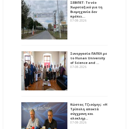
ΣΕΒΙΠΕΤ: Το νέο
Χωροταξικό για τη
Βιομηχανία δεν
πρέπει…
07-08-2026
Συνεργασία ΠΑΠΕΛ με
το Hunan University
of Science and …
07-08-2026
Κώστας Τζιούμης: «Η
Τρίπολη αποκτά
σύγχρονη και
ολοκληρ…
07-08-2026