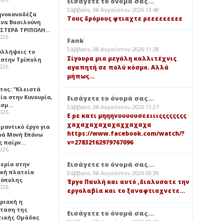
Εισάγετε το όνομά σας...
Σάββατο, 08 Αυγούστου 2026 13:48
ηνοκαναδέζα
Τους δρόμους φτιαχτε ρεεεεεεεεε
ίνα Βασιλούνη
ΑΣΤΕΡΑ ΤΡΙΠΟΛΗ…
2026
Fank
Σάββατο, 08 Αυγούστου 2026 11:28
υλλήψεις το
Σίγουρα μια μεγάλη καλλιτέχνις
 στην Τρίπολη
2026
αγαπητή σε πολύ κόσμο. Αλλά
μήπως…
τος: "Κλειστά
ία στην Κυνουρία,
Εισάγετε το όνομά σας...
ισμ…
Σάββατο, 08 Αυγούστου 2026 11:27
2026
Ε ρε κατι μηηηνυυυυυσεειιιςςςςςςςς
χαχαχαχαχαχαχχαχαχα
μαντικό έργο για
https://www.facebook.com/watch/?
ερά Μονή Επάνω
v=27832162979767096
ς παίρν…
2026
Εισάγετε το όνομά σας...
κερία στην
ική πλατεία
Σάββατο, 08 Αυγούστου 2026 08:39
όπολης
Έργο Παυλή και αυτό ,διαλυσατε την
2026
εργολαβία και το ξαναφτιαχνετε…
υριακή η
ταση της
Εισάγετε το όνομά σας...
τικής Ομάδας