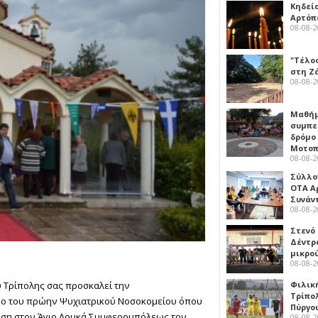
Κηδεί
Αρτόπ
08-08-
"Τέλο
στη Ζ
08-08-
Μαθή
συμπε
δρόμο
Μοτοπ
08-08-
Σύλλο
ΟΤΑ Α
Συνάν
08-08-
Στενό
Δέντρ
μικρο
08-08-
Φιλικ
Τρίπολης σας προσκαλεί την
Τρίπολ
ρο του πρώην Ψυχιατρικού Νοσοκομείου όπου
Πύργο
ληση στον Άγιο Λουκά Συμφερουπόλεως τον
08-08-