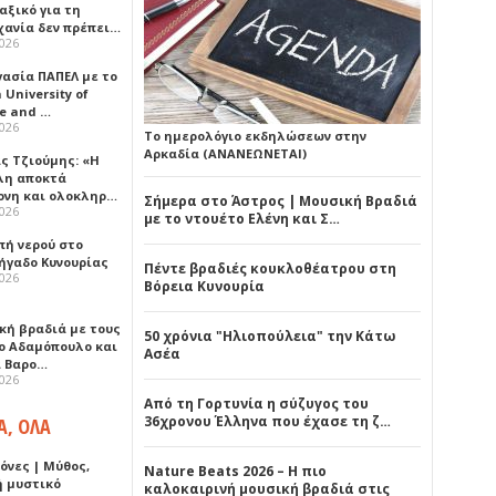
αξικό για τη
χανία δεν πρέπει…
2026
γασία ΠΑΠΕΛ με το
University of
ce and …
2026
Το ημερολόγιο εκδηλώσεων στην
Αρκαδία (ΑΝΑΝΕΩΝΕΤΑΙ)
ς Τζιούμης: «Η
λη αποκτά
ονη και ολοκληρ…
Σήμερα στο Άστρος | Μουσική Βραδιά
2026
με το ντουέτο Ελένη και Σ…
πή νερού στο
ήγαδο Κυνουρίας
Πέντε βραδιές κουκλοθέατρου στη
2026
Βόρεια Κυνουρία
κή βραδιά με τους
50 χρόνια "Ηλιοπούλεια" την Κάτω
ο Αδαμόπουλο και
Ασέα
 Βαρο…
2026
Από τη Γορτυνία η σύζυγος του
36χρονου Έλληνα που έχασε τη ζ…
Α, ΟΛΑ
όνες | Μύθος,
Nature Beats 2026 – Η πιο
ή μυστικό
καλοκαιρινή μουσική βραδιά στις