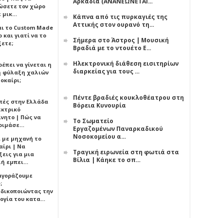
Αρκαδία (ΑΝΑΝΕΩΝΕΤΑΙ…
ώσετε τον χώρο
ε μικ…
Κάπνα από τις πυρκαγιές της
Αττικής στον ουρανό τη…
αι το Custom Made
 και γιατί να το
Σήμερα στο Άστρος | Μουσική
ξετε;
Βραδιά με το ντουέτο Ε…
Ηλεκτρονική διάθεση εισιτηρίων
έπει να γίνεται η
διαρκείας για τους …
 φύλαξη χαλιών
οκαίρι;
Πέντε βραδιές κουκλοθέατρου στη
πές στην Ελλάδα
Βόρεια Κυνουρία
εκτρικό
ίνητο | Πώς να
Το Σωματείο
οιμάσε…
Εργαζομένων Παναρκαδικού
Νοσοκομείου α…
ι με μηχανή το
αίρι | Να
Τραγική ειρωνεία στη φωτιά στα
εις για μια
Βίλια | Κάηκε το σπ…
ή εμπει…
 αγοράζουμε
;
δικοποιώντας την
ογία του κατα…