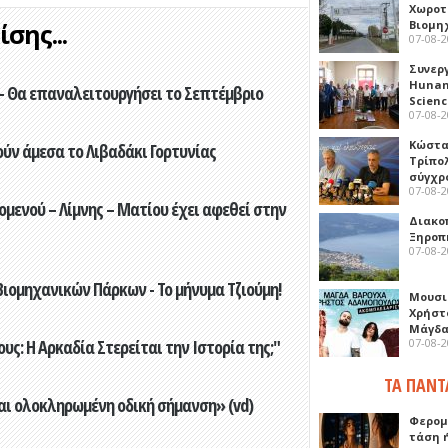
Χωροτ
Βιομη
σης...
07-08-
Συνερ
Hunan 
- Θα επαναλειτουργήσει το Σεπτέμβριο
Scien
07-08-
Κώστα
ούν άμεσα το Λιβαδάκι Γορτυνίας
Τρίπο
σύγχρ
07-08-
ενού – Λίμνης – Ματίου έχει αφεθεί στην
Διακο
Ξηροπ
07-08-
ιομηχανικών Πάρκων - Το μήνυμα Τζιούμη!
Μουσι
Χρήστ
Μάγδα
07-08-
ς: Η Αρκαδία Στερείται την Ιστορία της;"
ΤΑ ΠΑΝΤ
αι ολοκληρωμένη οδική σήμανση» (vd)
Φερομ
τάση 