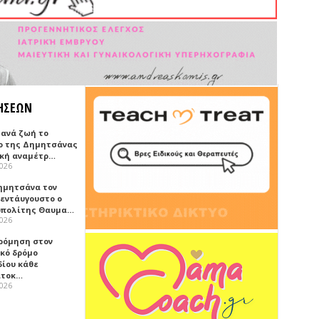
ΗΣΕΩΝ
ξανά ζωή το
ο της Δημητσάνας
ική αναμέτρ…
2026
ημητσάνα τον
εντάυγουστο ο
πολίτης Θαυμα…
2026
ρόμηση στον
ικό δρόμο
δίου κάθε
ατοκ…
2026