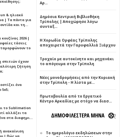
εποίθησης;
Αρ…
Sun & ηλιακό
Δημόσια Κεντρική Βιβλιοθήκη
α | Τα πάντα για
Τρίπολης | Αποχώρησε λόγω
ροντίδα και τη…
συνταξ…
 κουζίνας 2026 |
Η Χορωδία Ορφέας Τρίπολης
ρυφαίες τάσεις
αποχαιρετά την Γαρυφαλλιά Ξιάρχου
εταμορφώνουν το
Τροχαίο με αυτοκίνητο και μηχανάκι
η σπιτιών έχουν
το απόγευμα στην Τρίπολη
γαλύτερη ζήτηση
α;
Νέες μονοδρομήσεις από την Κυριακή
στην Τρίπολη - Η λίστα με…
κοστίζει ένα
 5x5;
Πρωτοβουλία από το Εργατικό
Κέντρο Αρκαδίας με στόχο να διασ…
αι το Sublimation
ατί αλλάζει τα
ΔΗΜΟΦΙΛΕΣΤΕΡΑ ΜΗΝΑ
ένα στα διαφημι…
ή ανακαίνιση
Το ημερολόγιο εκδηλώσεων στην
υ | Πώς να