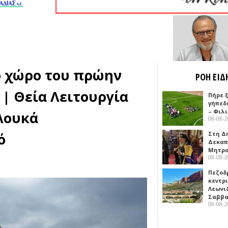
ο χώρο του πρώην
ΡΟΗ ΕΙΔ
| Θεία Λειτουργία
Πήρε 
γήπεδ
– Φιλ
Λουκά
08-08-
ό
Στη Δ
Δεκαπ
Μητρο
08-08-
Πεζοδ
κεντρ
Λεωνι
Σαββ
08-08-