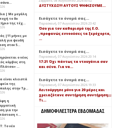
Σάββατο, 08 Αυγούστου 2026 00:02
τσάνα…
ΔΥΣΤΥΧΩΣ!!! ΑΥΤΟΥΣ ΨΗΦΙΖΟΥΜΕ...
2026
δια | Με μεγάλη
Εισάγετε το όνομά σας...
τοχή το 8ο
τήριο της τέχ…
Παρασκευή, 07 Αυγούστου 2026 23:42
2026
Όσο για τον καθαρισμό της Ε.Ο.
,προφανώς εννοούσες τα ξερόχορτα,
άς |11 μήνες με
…
ολή για ψευδή
εση στον 5…
2026
Εισάγετε το όνομά σας...
Παρασκευή, 07 Αυγούστου 2026 20:14
ηρώνεται ο νέος
17:21 Όχι πάντως τα ντουγάνια σαν
κός κόμβος στη
«Πλάτσα» …
και σένα. Για να…
2026
α είναι κλειστά
Εισάγετε το όνομά σας...
αφεία της
Παρασκευή, 07 Αυγούστου 2026 19:33
πολης στην Τρ…
Λειτούργησε μόνο για 20 μέρες και
2026
χρειαζότανε συντήρηση συντήρηση;;;
Τι…
άφη η
αμματική
ΔΗΜΟΦΙΛΕΣΤΕΡΑ ΕΒΔΟΜΑΔΑΣ
ση για την
τάσταση τ…
2026
Τ: Το νέο