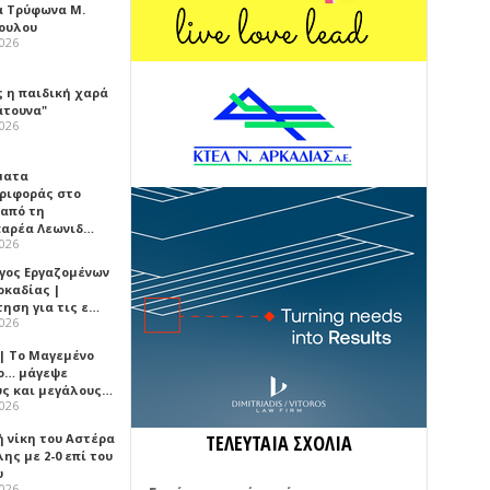
α Τρύφωνα Μ.
ουλου
2026
ς η παιδική χαρά
άτουνα"
2026
ματα
ριφοράς στο
 από τη
αρέα Λεωνιδ…
2026
γος Εργαζομένων
ρκαδίας |
τηση για τις ε…
2026
 | Το Μαγεμένο
ο… μάγεψε
ύς και μεγάλους…
2026
ή νίκη του Αστέρα
ΤΕΛΕΥΤΑΙΑ ΣΧΟΛΙΑ
ης με 2-0 επί του
υ
2026