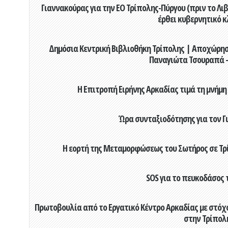
Γιαννακούρας για την EO Τρίπολης-Πύργου (πριν το Λιβαδ
έρθει κυβερνητικό κ
Δημόσια Κεντρική Βιβλιοθήκη Τρίπολης | Αποχώρησ
Παναγιώτα Τσουραπά -
Η Επιτροπή Ειρήνης Αρκαδίας τιμά τη μνήμη
Ώρα συνταξιοδότησης για τον 
Η εορτή της Μεταμορφώσεως του Σωτήρος σε Τρί
SOS για το πευκοδάσος 
Πρωτοβουλία από το Εργατικό Κέντρο Αρκαδίας με στόχο
στην Τρίπολ