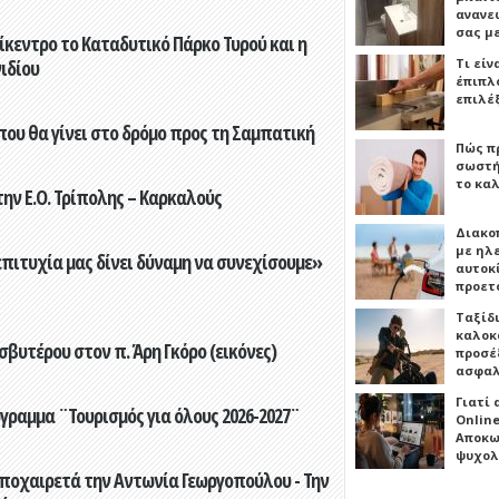
ανανε
σας μ
ίκεντρο το Καταδυτικό Πάρκο Τυρού και η
Τι είν
ιδίου
έπιπλο
επιλέ
που θα γίνει στο δρόμο προς τη Σαμπατική
Πώς πρ
σωστή
το καλ
ην Ε.Ο. Τρίπολης – Καρκαλούς
Διακο
με ηλ
επιτυχία μας δίνει δύναμη να συνεχίσουμε»
αυτοκ
προετ
Ταξίδ
καλοκ
βυτέρου στον π. Άρη Γκόρο (εικόνες)
προσέξ
ασφαλ
Γιατί
γραμμα ¨Τουρισμός για όλους 2026-2027¨
Online
Αποκω
ψυχολ
ποχαιρετά την Αντωνία Γεωργοπούλου - Την