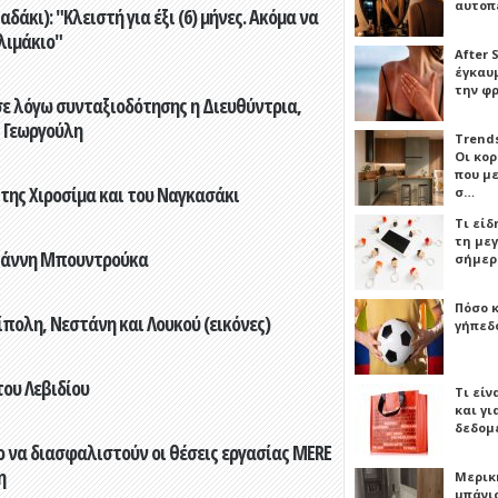
αυτοπ
άκι): "Κλειστή για έξι (6) μήνες. Ακόμα να
λιμάκιο"
After 
έγκαυμ
την φ
ε λόγω συνταξιοδότησης η Διευθύντρια,
 Γεωργούλη
Trends
Οι κο
που μ
 της Χιροσίμα και του Ναγκασάκι
σ…
Τι είδ
τη με
Γιάννη Μπουντρούκα
σήμερ
Πόσο 
πολη, Νεστάνη και Λουκού (εικόνες)
γήπεδο
του Λεβιδίου
Τι είν
και γι
δεδομ
 να διασφαλιστούν οι θέσεις εργασίας MERE
η
Μερικ
μπάνιο