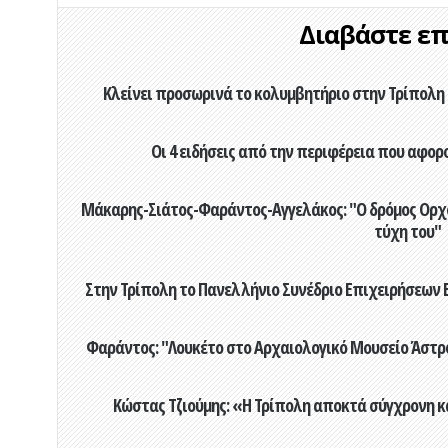
Διαβάστε επί
Κλείνει προσωρινά το κολυμβητήριο στην Τρίπολη 
Οι 4 ειδήσεις από την περιφέρεια που αφορ
Μάκαρης-Σιάτος-Φαράντος-Αγγελάκος: "Ο δρόμος Ορχομ
τύχη του"
Στην Τρίπολη το Πανελλήνιο Συνέδριο Επιχειρήσεων Β
Φαράντος: "Λουκέτο στο Αρχαιολογικό Μουσείο Άστρου
Κώστας Τζιούμης: «Η Τρίπολη αποκτά σύγχρονη κ