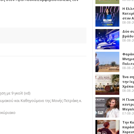
Η Ελλ
Κατερ
στον 
08-08-
Δύο σ
βράδυ
08-08-
Φαράν
Μνημε
Πολιτ
08-08-
Ένα ση
την Ι
Χρέπα
08-08-
η με 9 γκολ! (vd)
Η Γλυ
μακού και Καθηγούμενο της Μονής Πετράκη κ.
κεντρ
Μεγαλ
οκύριακο
07-08-
Την Κ
παράσ
Χορευ