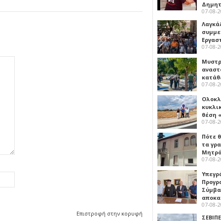
Δημη
07-08-
Λαγκά
συμμε
Εργασ
07-08-
Μυστρ
αναστ
κατάθ
07-08-
Ολοκλ
κυκλι
θέση 
07-08-
Πότε θ
τα γρ
Μητρό
07-08-
Υπεγρ
Προγρ
Σύμβα
αποκα
07-08-
Επιστροφή στην κορυφή
ΣΕΒΙΠΕ