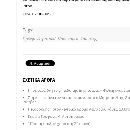
Ιατρό.
ΩΡΑ 07:30-09:30
Tags:
Πρώην Ψυχιατρικό Νοσοκομείο Τρίπολης,
ΣΧΕΤΙΚΆ ΆΡΘΡΑ
Πήρε ξανά ζωή το γήπεδο της Δημητσάνας – Φιλική αναμέτρησ
Στη Δημητσάνα τον Δεκαπεντάυγουστο ο Μητροπολίτης Θαυ
Ιάκωβος
Πεζοδρόμηση στον κεντρικό δρόμο Λεωνιδίου κάθε Σαββατ
Κηδεία Τρύφωνα Μ. Αρτόπουλου
"Τέλος η παιδική χαρά στη Ζάτουνα"