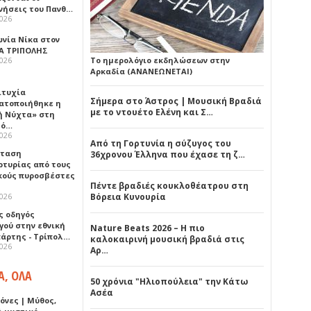
νήσεις του Πανθ…
2026
ωνία Νίκα στον
Α ΤΡΙΠΟΛΗΣ
2026
Το ημερολόγιο εκδηλώσεων στην
Αρκαδία (ΑΝΑΝΕΩΝΕΤΑΙ)
ιτυχία
Σήμερα στο Άστρος | Μουσική Βραδιά
ατοποιήθηκε η
με το ντουέτο Ελένη και Σ…
ή Νύχτα» στη
λό…
2026
Από τη Γορτυνία η σύζυγος του
σταση
36χρονου Έλληνα που έχασε τη ζ…
ρτυρίας από τους
κούς πυροσβέστες
Πέντε βραδιές κουκλοθέατρου στη
2026
Βόρεια Κυνουρία
ς οδηγός
γού στην εθνική
Nature Beats 2026 – Η πιο
πάρτης - Τρίπολ…
καλοκαιρινή μουσική βραδιά στις
2026
Αρ…
Α, ΟΛΑ
50 χρόνια "Ηλιοπούλεια" την Κάτω
Ασέα
όνες | Μύθος,