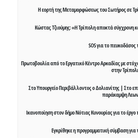
Η εορτή της Μεταμορφώσεως του Σωτήρος σε Τρί
Κώστας Τζιούμης: «Η Τρίπολη αποκτά σύγχρονη κ
SOS για το πευκοδάσος 
Πρωτοβουλία από το Εργατικό Κέντρο Αρκαδίας με στόχο
στην Τρίπολ
Στο Υπουργείο Περιβάλλοντος ο Δολιανίτης | Στο επ
παράκαμψη Λεων
Ικανοποίηση στον δήμο Νότιας Κυνουρίας για το έργο 
Εγκρίθηκε η προγραμματική σύμβαση για τ