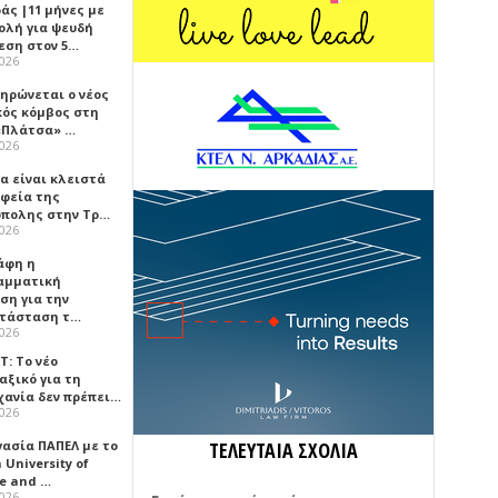
άς |11 μήνες με
ολή για ψευδή
εση στον 5…
2026
ηρώνεται ο νέος
κός κόμβος στη
«Πλάτσα» …
2026
α είναι κλειστά
αφεία της
πολης στην Τρ…
2026
άφη η
αμματική
ση για την
τάσταση τ…
2026
Τ: Το νέο
αξικό για τη
χανία δεν πρέπει…
2026
γασία ΠΑΠΕΛ με το
ΤΕΛΕΥΤΑΙΑ ΣΧΟΛΙΑ
University of
ce and …
2026