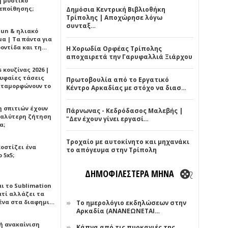
ή μυστικό
εποίθησης;
Δημόσια Κεντρική Βιβλιοθήκη
Τρίπολης | Αποχώρησε λόγω
συνταξ…
Sun & ηλιακό
α | Τα πάντα για
ροντίδα και τη…
Η Χορωδία Ορφέας Τρίπολης
αποχαιρετά την Γαρυφαλλιά Ξιάρχου
 κουζίνας 2026 |
ρυφαίες τάσεις
Πρωτοβουλία από το Εργατικό
εταμορφώνουν το
Κέντρο Αρκαδίας με στόχο να διασ…
η σπιτιών έχουν
Πάρνωνας - Κεδρόδασος Μαλεβής |
γαλύτερη ζήτηση
"Δεν έχουν γίνει εργασί…
α;
Τροχαίο με αυτοκίνητο και μηχανάκι
κοστίζει ένα
το απόγευμα στην Τρίπολη
 5x5;
ΔΗΜΟΦΙΛΕΣΤΕΡΑ ΜΗΝΑ
αι το Sublimation
ατί αλλάζει τα
ένα στα διαφημι…
Το ημερολόγιο εκδηλώσεων στην
Αρκαδία (ΑΝΑΝΕΩΝΕΤΑΙ…
ή ανακαίνιση
Κάπνα από τις πυρκαγιές της