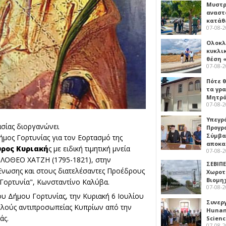
Μυστρ
αναστ
κατάθ
07-08-
Ολοκλ
κυκλι
θέση 
07-08-
Πότε θ
τα γρ
Μητρό
07-08-
Υπεγρ
ασίας διοργανώνει
Προγρ
Σύμβα
μος Γορτυνίας για τον Εορτασμό της
αποκα
ρος Κυριακή
ς με ειδική τιμητική μνεία
07-08-
ΙΛΟΘΕΟ ΧΑΤΖΗ (1795-1821), στην
ΣΕΒΙΠΕ
Ένωσης και στους διατελέσαντες Προέδρους
Χωροτ
Βιομη
 "Γορτυνία", Κωνσταντίνο Καλύβα.
07-08-
υ Δήμου Γορτυνίας, την Κυριακή 6 Ιουλίου
Συνερ
μελούς αντιπροσωπείας Κυπρίων από την
Hunan 
άς.
Scien
07-08-