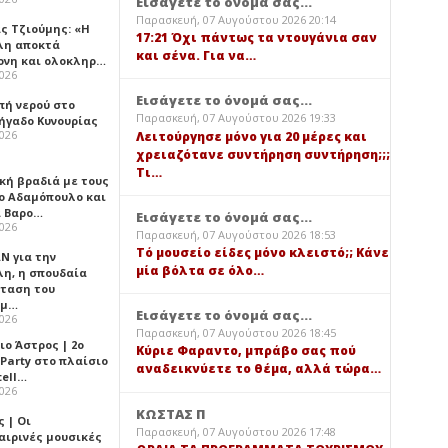
Εισάγετε το όνομά σας...
Παρασκευή, 07 Αυγούστου 2026 20:14
ς Τζιούμης: «Η
17:21 Όχι πάντως τα ντουγάνια σαν
λη αποκτά
και σένα. Για να…
ονη και ολοκληρ…
2026
Εισάγετε το όνομά σας...
πή νερού στο
Παρασκευή, 07 Αυγούστου 2026 19:33
ήγαδο Κυνουρίας
2026
Λειτούργησε μόνο για 20 μέρες και
χρειαζότανε συντήρηση συντήρηση;;;
Τι…
κή βραδιά με τους
ο Αδαμόπουλο και
 Βαρο…
Εισάγετε το όνομά σας...
2026
Παρασκευή, 07 Αυγούστου 2026 18:53
Τό μουσείο είδες μόνο κλειστό;; Κάνε
Ν για την
μία βόλτα σε όλο…
λη, η σπουδαία
ταση του
ημ…
Εισάγετε το όνομά σας...
2026
Παρασκευή, 07 Αυγούστου 2026 18:45
ιο Άστρος | 2ο
Κύριε Φαραντο, μπράβο σας πού
 Party στο πλαίσιο
αναδεικνύετε το θέμα, αλλά τώρα…
tell…
2026
ΚΩΣΤΑΣ Π
 | Οι
Παρασκευή, 07 Αυγούστου 2026 17:48
αιρινές μουσικές