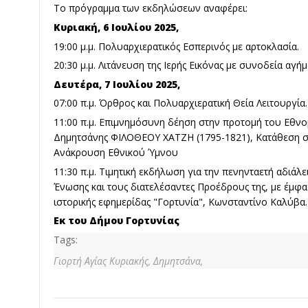
Το πρόγραμμα των εκδηλώσεων αναφέρει:
Κυριακή, 6 Ιουλίου 2025,
19:00 μ.μ. Πολυαρχιερατικός Εσπερινός με αρτοκλασία.
20:30 μ.μ. Λιτάνευση της Ιερής Εικόνας με συνοδεία αγήμ
Δευτέρα, 7 Ιουλίου 2025,
07:00 π.μ. Όρθρος και Πολυαρχιερατική Θεία Λειτουργία.
11:00 π.μ. Επιμνημόσυνη δέηση στην προτομή του Εθ
Δημητσάνης ΦΙΛΟΘΕΟΥ ΧΑΤΖΗ (1795-1821), Κατάθεση σ
Ανάκρουση Εθνικού Ύμνου
11:30 π.μ. Τιμητική εκδήλωση για την πενηνταετή αδιά
Ένωσης και τους διατελέσαντες Προέδρους της, με έμφα
ιστορικής εφημερίδας "Γορτυνία", Κωνσταντίνο Καλύβα.
Εκ του Δήμου Γορτυνίας
Tags:
Γιορτή Αγίας Κυριακής,
Δημητσάνα,