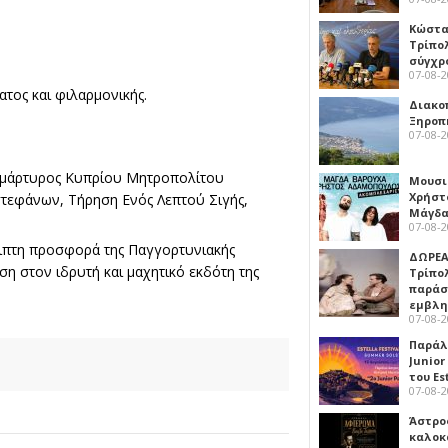
Κώστα
Τρίπο
σύγχρ
07-08-
ατος και φιλαρμονικής.
Διακο
Ξηροπ
07-08-
νομάρτυρος Κυπρίου Μητροπολίτου
Μουσι
Χρήστ
τεφάνων, Τήρηση Ενός Λεπτού Σιγής,
Μάγδα
07-08-
λειπτη προσφορά της Παγγορτυνιακής
ΔΩΡΕΑ
ση στον ιδρυτή και μαχητικό εκδότη της
Τρίπο
παράσ
εμβλ
07-08-
Παράλ
Junior
του Es
07-08-
Άστρος
καλοκ