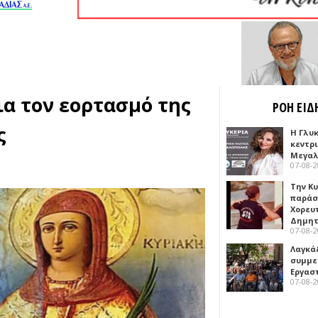
ια τον εορτασμό της
ΡΟΗ ΕΙΔ
ς
Η Γλυ
κεντρ
Μεγαλ
07-08-
Την Κ
παράσ
Χορευ
Δημη
07-08-
Λαγκά
συμμε
Εργασ
07-08-