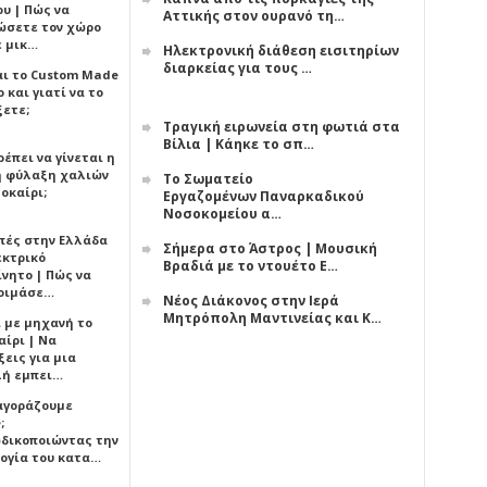
υ | Πώς να
Αττικής στον ουρανό τη…
ώσετε τον χώρο
ε μικ…
Ηλεκτρονική διάθεση εισιτηρίων
διαρκείας για τους …
αι το Custom Made
 και γιατί να το
ξετε;
Τραγική ειρωνεία στη φωτιά στα
Βίλια | Κάηκε το σπ…
έπει να γίνεται η
 φύλαξη χαλιών
Το Σωματείο
οκαίρι;
Εργαζομένων Παναρκαδικού
Νοσοκομείου α…
πές στην Ελλάδα
Σήμερα στο Άστρος | Μουσική
εκτρικό
Βραδιά με το ντουέτο Ε…
ίνητο | Πώς να
οιμάσε…
Νέος Διάκονος στην Ιερά
Μητρόπολη Μαντινείας και Κ…
ι με μηχανή το
αίρι | Να
εις για μια
ή εμπει…
 αγοράζουμε
;
δικοποιώντας την
ογία του κατα…