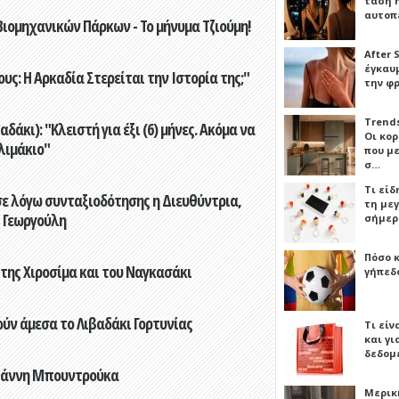
τάση 
αυτοπ
ιομηχανικών Πάρκων - Το μήνυμα Τζιούμη!
After 
έγκαυμ
ς: Η Αρκαδία Στερείται την Ιστορία της;"
την φ
Trends
άκι): "Κλειστή για έξι (6) μήνες. Ακόμα να
Οι κο
λιμάκιο"
που μ
σ…
Τι είδ
ε λόγω συνταξιοδότησης η Διευθύντρια,
τη με
 Γεωργούλη
σήμερ
Πόσο 
 της Χιροσίμα και του Ναγκασάκι
γήπεδο
ούν άμεσα το Λιβαδάκι Γορτυνίας
Τι είν
και γι
δεδομ
Γιάννη Μπουντρούκα
Μερικ