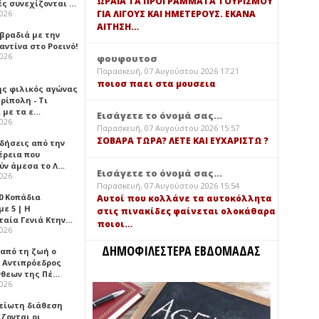
ΩΡΑΙΑ ΤΑ ΠΡΟΓΡΑΜΜΑΤΑ ΤΟΥΡΙΣΜΟΥ
ές συνεχίζονται …
ΓΙΑ ΛΙΓΟΥΣ ΚΑΙ ΗΜΕΤΕΡΟΥΣ. ΕΚΑΝΑ
2026
ΑΙΤΗΣΗ…
 βραδιά με την
ντίνα στο Ροεινό!
2026
φουφουτοσ
Παρασκευή, 07 Αυγούστου 2026 17:21
ποιοσ παει στα μουσεια
ής φιλικός αγώνας
ρίπολη - Τι
 με τα ε…
Εισάγετε το όνομά σας...
2026
Παρασκευή, 07 Αυγούστου 2026 15:57
ΣΟΒΑΡΑ ΤΩΡΑ? ΛΕΤΕ ΚΑΙ ΕΥΧΑΡΙΣΤΩ ?
ιδήσεις από την
έρεια που
ύν άμεσα το Λ…
Εισάγετε το όνομά σας...
2026
Παρασκευή, 07 Αυγούστου 2026 15:54
0 Κοπάδια
Αυτοί που κολλάνε τα αυτοκόλλητα
ε 5 | Η
στις πινακίδες φαίνεται ολοκάθαρα
ταία Γενιά Κτην…
ποιοι…
2026
ΔΗΜΟΦΙΛΕΣΤΕΡΑ ΕΒΔΟΜΑΔΑΣ
 από τη ζωή ο
 Αντιπρόεδρος
νθεων της Πέ…
2026
είωτη διάθεση
ζονται οι