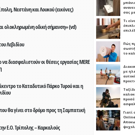
μπάνιο
ανανε
πολη, Νεστάνη και Λουκού (εικόνες)
σας μ
Τι είν
αι ολοκληρωμένη οδική σήμανση» (vd)
έπιπλο
επιλέ
του Λεβιδίου
Πώς πρ
σωστή
το καλ
 να διασφαλιστούν οι θέσεις εργασίας MERE
Διακο
η
με ηλ
αυτοκ
προετ
ίκεντρο το Καταδυτικό Πάρκο Τυρού και η
Ταξίδ
ιδίου
καλοκ
προσέξ
ασφαλ
που θα γίνει στο δρόμο προς τη Σαμπατική
Γιατί
Online
Αποκω
ην Ε.Ο. Τρίπολης – Καρκαλούς
ψυχολ