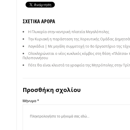
ΣΧΕΤΙΚΆ ΆΡΘΡΑ
Η Γλυκερία στην κεντρική πλατεία Μεγαλόπολης
Την Κυριακή η παράσταση της Χορευτικής Ομάδας Δημητσάν
Λαγκάδια | Με μεγάλη συμμετοχή το 8ο Εργαστήριο της τέχνη
Ολοκληρώνεται ο νέος κυκλικός κόμβος στη θέση «Πλάτσα» 
Πελοποννήσου
Πότε θα είναι κλειστά τα γραφεία της Μητρόπολης στην Τρί
Προσθήκη σχολίου
Μήνυμα *