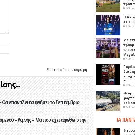
προπο
07-08-
Η Αντ
ΑΣΤΕΡ
07-08-
Με επ
πραγμ
«Λευκ
Μεγα
07-08-
Παρά
Επιστροφή στην κορυφή
διαμα
εποχι
σ…
σης...
07-08-
Νεκρό
φορτη
- Θα επαναλειτουργήσει το Σεπτέμβριο
οδό Σ
07-08-
ενού – Λίμνης – Ματίου έχει αφεθεί στην
ΤΑ ΠΑΝΤ
Φερομ