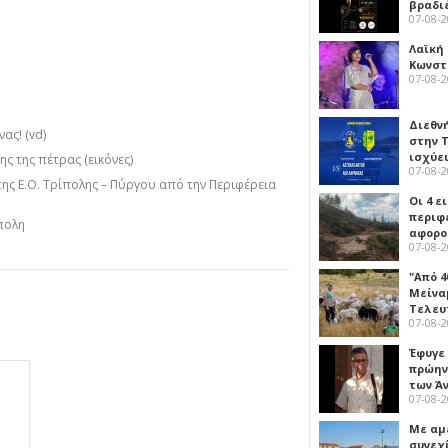
βραδι
07-08-
Λαϊκή
Κωνστα
07-08-
Διεθν
ας! (vd)
στην Τ
ισχύει
ς της πέτρας (εικόνες)
07-08-
της Ε.Ο. Τρίπολης – Πύργου από την Περιφέρεια
Οι 4 ε
περιφ
πολη
αφορο
07-08-
"Από 4
Μείναμ
Τελευ
07-08-
Έφυγε
πρώην
των Ά
07-08-
Με αμ
συνεχί