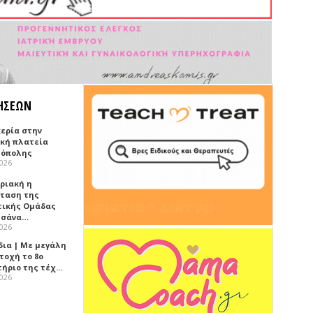
ΗΣΕΩΝ
κερία στην
ική πλατεία
όπολης
2026
υριακή η
ταση της
τικής Ομάδας
τσάνα…
2026
δια | Με μεγάλη
τοχή το 8ο
τήριο της τέχ…
2026