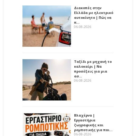
Διακοπές στην
Ελλάδα με ηλεκτρικό
αυτοκίνητο | Πώς να
π…
06-08-2026
Ταξίδι με μηχανή το
καλοκαίρι | Να
προσέξεις για μια
ασ…
06-08-2026
Βλαχέρνα |
Εργαστήρια
ζωγραφικής και
ρομποτικής για παι…
06-08-2026