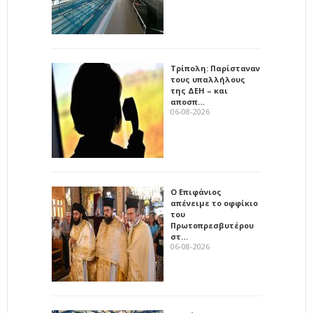
Τρίπολη: Παρίσταναν
τους υπαλλήλους
της ΔΕΗ – και
αποσπ…
06-08-2026
Ο Επιφάνιος
απένειμε το οφφίκιο
του
Πρωτοπρεσβυτέρου
στ…
06-08-2026