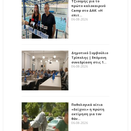
Τζιούμης για το
πρώτο καλοκαιρινό
Camp στο ΔΑΚ: «Η
επιτ…
06-08-2026
Δημοτικό Συμβούλιο
Τρίπολης | Επόμενη
συνεδρίαση στις 1…
06-08-2026
Παθολογικά αίτια
«δείχνει» η πρώτη
εκτίμηση για τον
θάν…
06-08-2026