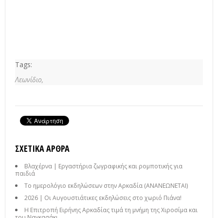
Tags:
Λεωνίδιο,
ΣΧΕΤΙΚΆ ΆΡΘΡΑ
Βλαχέρνα | Εργαστήρια ζωγραφικής και ρομποτικής για
παιδιά
Το ημερολόγιο εκδηλώσεων στην Αρκαδία (ΑΝΑΝΕΩΝΕΤΑΙ)
2026 | Οι Αυγουστιάτικες εκδηλώσεις στο χωριό Πιάνα!
Η Επιτροπή Ειρήνης Αρκαδίας τιμά τη μνήμη της Χιροσίμα και
του Ναγκασάκι