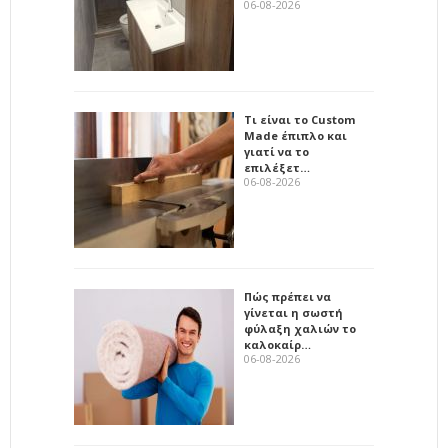
06-08-2026
Τι είναι το Custom
Made έπιπλο και
γιατί να το
επιλέξετ…
06-08-2026
Πώς πρέπει να
γίνεται η σωστή
φύλαξη χαλιών το
καλοκαίρ…
06-08-2026