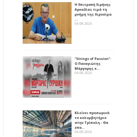
Η Επιτροπή Ειρήνης
Αρκαδίας τιμά τη
μνήμη της Χιροσίμα
…
06-08-2026
"Strings of Passion":
Ο Παναγιώτης
Μάργαρης κ…
06-08-2026
Κλείνει προσωρινά
το κολυμβητήριο
στην Τρίπολη - Θα
επα…
06-08-2026