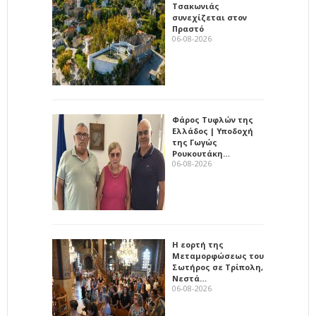
Τσακωνιάς
συνεχίζεται στον
Πραστό
06-08-2026
Φάρος Τυφλών της
Ελλάδος | Υποδοχή
της Γωγώς
Ρουκουτάκη…
06-08-2026
Η εορτή της
Μεταμορφώσεως του
Σωτήρος σε Τρίπολη,
Νεστά…
06-08-2026