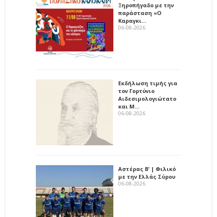
Ξηροπήγαδο με την
παράσταση «Ο
Καραγκι…
06-08-2026
Εκδήλωση τιμής για
τον Γορτύνιο
Αιδεσιμολογιώτατο
και Μ…
06-08-2026
Αστέρας Β' | Φιλικό
με την Ελλάς Σύρου
06-08-2026