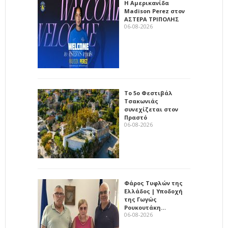
Η Αμερικανίδα
Madison Perez στον
ΑΣΤΕΡΑ ΤΡΙΠΟΛΗΣ
06-08-2026
Το 5ο Φεστιβάλ
Τσακωνιάς
συνεχίζεται στον
Πραστό
06-08-2026
Φάρος Τυφλών της
Ελλάδος | Υποδοχή
της Γωγώς
Ρουκουτάκη…
06-08-2026