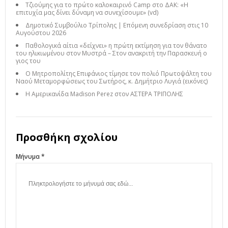
Τζιούμης για το πρώτο καλοκαιρινό Camp στο ΔΑΚ: «Η
επιτυχία μας δίνει δύναμη να συνεχίσουμε» (vd)
Δημοτικό Συμβούλιο Τρίπολης | Επόμενη συνεδρίαση στις 10
Αυγούστου 2026
Παθολογικά αίτια «δείχνει» η πρώτη εκτίμηση για τον θάνατο
του ηλικιωμένου στον Μυστρά – Στον ανακριτή την Παρασκευή ο
γιος του
Ο Μητροπολίτης Επιφάνιος τίμησε τον πολιό Πρωτοψάλτη του
Ναού Μεταμορφώσεως του Σωτήρος, κ. Δημήτριο Λυγιά (εικόνες)
Η Αμερικανίδα Madison Perez στον ΑΣΤΕΡΑ ΤΡΙΠΟΛΗΣ
Προσθήκη σχολίου
Μήνυμα *