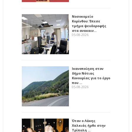
Νοσοκομείο
Κορίνθου: Έπεσε
τμήμα ψευδοροφής
στα ανακαιν…
05-08-2026
Ικανοποίηση στον
δήμο Νότιας
Κυνουρίας για το έργο
που …
05-08-2026
Όταν ο Λάκης
Χαλκιάς ήρθε στην
Τρίπολη ...