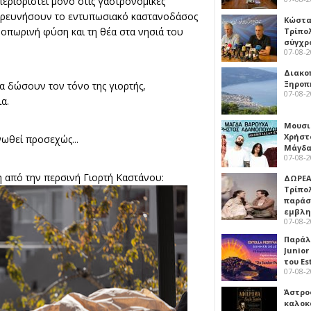
περιοριστεί μόνο στις γαστρονομικές
εξερευνήσουν το εντυπωσιακό καστανοδάσος
Κώστα
νοπωρινή φύση και τη θέα στα νησιά του
Τρίπο
σύγχρ
07-08-
Διακο
Ξηροπ
α δώσουν τον τόνο της γιορτής,
07-08-
α.
Μουσι
Χρήστ
νωθεί προσεχώς...
Μάγδα
07-08-
ύση από την περσινή Γιορτή Καστάνου:
ΔΩΡΕΑ
Τρίπο
παράσ
εμβλ
07-08-
Παράλ
Junior
του Es
07-08-
Άστρος
καλοκ