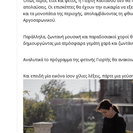
Όπως πέρσι, έτσι και φέτος, η Γιορτή Κάστανου δεν θα 
απολαύσεις. Οι επισκέπτες θα έχουν την ευκαιρία να 
και τα μονοπάτια της περιοχής, απολαμβάνοντας τη φθι
Αργοσαρωνικού.
Παράλληλα, ζωντανή μουσική και παραδοσιακοί χοροί θ
δημιουργώντας μια ατμόσφαιρα γεμάτη χαρά και ζωντάνι
Αναλυτικά το πρόγραμμα της φετινής Γιορτής θα ανακοι
Και επειδή μία εικόνα ίσον χίλιες λέξεις, πάρτε μια γε