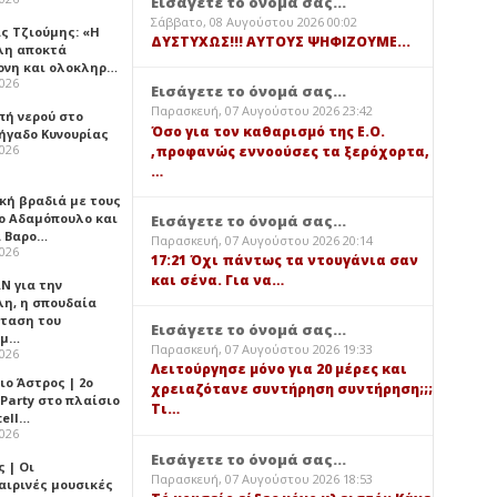
Εισάγετε το όνομά σας...
Σάββατο, 08 Αυγούστου 2026 00:02
ς Τζιούμης: «Η
ΔΥΣΤΥΧΩΣ!!! ΑΥΤΟΥΣ ΨΗΦΙΖΟΥΜΕ...
λη αποκτά
ονη και ολοκληρ…
2026
Εισάγετε το όνομά σας...
Παρασκευή, 07 Αυγούστου 2026 23:42
πή νερού στο
Όσο για τον καθαρισμό της Ε.Ο.
ήγαδο Κυνουρίας
2026
,προφανώς εννοούσες τα ξερόχορτα,
…
κή βραδιά με τους
ο Αδαμόπουλο και
Εισάγετε το όνομά σας...
 Βαρο…
Παρασκευή, 07 Αυγούστου 2026 20:14
2026
17:21 Όχι πάντως τα ντουγάνια σαν
και σένα. Για να…
Ν για την
λη, η σπουδαία
ταση του
Εισάγετε το όνομά σας...
ημ…
Παρασκευή, 07 Αυγούστου 2026 19:33
2026
Λειτούργησε μόνο για 20 μέρες και
ιο Άστρος | 2ο
χρειαζότανε συντήρηση συντήρηση;;;
 Party στο πλαίσιο
Τι…
tell…
2026
Εισάγετε το όνομά σας...
 | Οι
Παρασκευή, 07 Αυγούστου 2026 18:53
αιρινές μουσικές