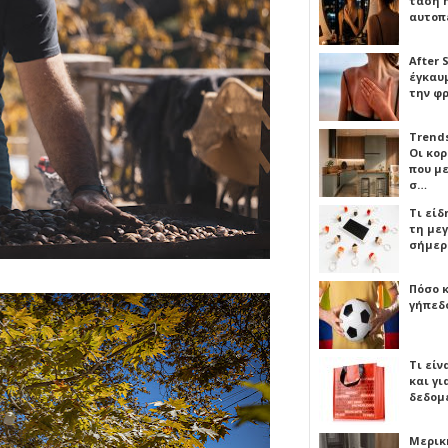
τάση 
αυτοπ
After 
έγκαυμ
την φ
Trends
Οι κο
που μ
σ…
Τι είδ
τη με
σήμερ
Πόσο 
γήπεδο
Τι είν
και γι
δεδομ
Μερικ