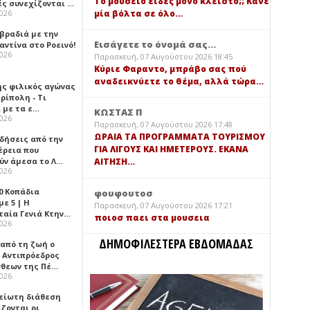
Τό μουσείο είδες μόνο κλειστό;; Κάνε
ές συνεχίζονται …
μία βόλτα σε όλο…
2026
 βραδιά με την
Εισάγετε το όνομά σας...
ντίνα στο Ροεινό!
2026
Παρασκευή, 07 Αυγούστου 2026 18:45
Κύριε Φαραντο, μπράβο σας πού
αναδεικνύετε το θέμα, αλλά τώρα…
ής φιλικός αγώνας
ρίπολη - Τι
 με τα ε…
ΚΩΣΤΑΣ Π
2026
Παρασκευή, 07 Αυγούστου 2026 17:48
ΩΡΑΙΑ ΤΑ ΠΡΟΓΡΑΜΜΑΤΑ ΤΟΥΡΙΣΜΟΥ
ιδήσεις από την
ΓΙΑ ΛΙΓΟΥΣ ΚΑΙ ΗΜΕΤΕΡΟΥΣ. ΕΚΑΝΑ
έρεια που
ύν άμεσα το Λ…
ΑΙΤΗΣΗ…
2026
0 Κοπάδια
φουφουτοσ
ε 5 | Η
Παρασκευή, 07 Αυγούστου 2026 17:21
ταία Γενιά Κτην…
ποιοσ παει στα μουσεια
2026
ΔΗΜΟΦΙΛΕΣΤΕΡΑ ΕΒΔΟΜΑΔΑΣ
 από τη ζωή ο
 Αντιπρόεδρος
νθεων της Πέ…
2026
είωτη διάθεση
ζονται οι