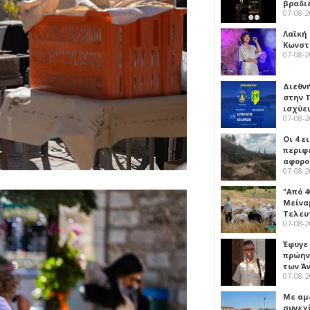
βραδι
07-08-
Λαϊκή
Κωνστα
07-08-
Διεθν
στην Τ
ισχύει
07-08-
Οι 4 ε
περιφ
αφορο
07-08-
"Από 4
Μείναμ
Τελευ
07-08-
Έφυγε
πρώην
των Ά
07-08-
Με αμ
συνεχί