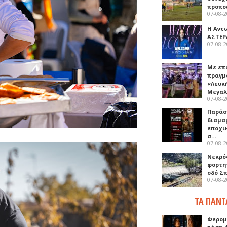
προπο
07-08-
Η Αντ
ΑΣΤΕΡ
07-08-
Με επ
πραγμ
«Λευκ
Μεγα
07-08-
Παρά
διαμα
εποχι
σ…
07-08-
Νεκρό
φορτη
οδό Σ
07-08-
ΤΑ ΠΑΝΤ
Φερομ