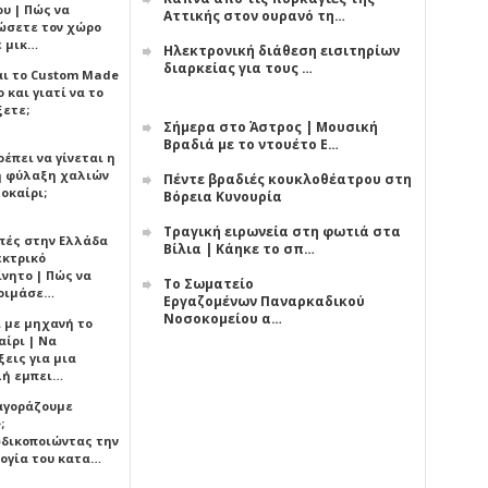
υ | Πώς να
Αττικής στον ουρανό τη…
ώσετε τον χώρο
ε μικ…
Ηλεκτρονική διάθεση εισιτηρίων
διαρκείας για τους …
αι το Custom Made
 και γιατί να το
ξετε;
Σήμερα στο Άστρος | Μουσική
Βραδιά με το ντουέτο Ε…
έπει να γίνεται η
 φύλαξη χαλιών
Πέντε βραδιές κουκλοθέατρου στη
οκαίρι;
Βόρεια Κυνουρία
Τραγική ειρωνεία στη φωτιά στα
πές στην Ελλάδα
Βίλια | Κάηκε το σπ…
εκτρικό
ίνητο | Πώς να
Το Σωματείο
οιμάσε…
Εργαζομένων Παναρκαδικού
Νοσοκομείου α…
ι με μηχανή το
αίρι | Να
εις για μια
ή εμπει…
 αγοράζουμε
;
δικοποιώντας την
ογία του κατα…