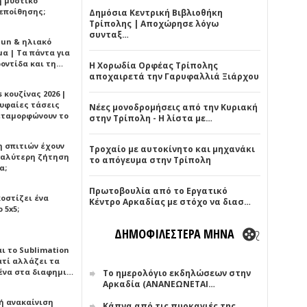
ή μυστικό
εποίθησης;
Δημόσια Κεντρική Βιβλιοθήκη
Τρίπολης | Αποχώρησε λόγω
συνταξ…
Sun & ηλιακό
α | Τα πάντα για
ροντίδα και τη…
Η Χορωδία Ορφέας Τρίπολης
αποχαιρετά την Γαρυφαλλιά Ξιάρχου
 κουζίνας 2026 |
ρυφαίες τάσεις
Νέες μονοδρομήσεις από την Κυριακή
εταμορφώνουν το
στην Τρίπολη - Η λίστα με…
η σπιτιών έχουν
Τροχαίο με αυτοκίνητο και μηχανάκι
γαλύτερη ζήτηση
το απόγευμα στην Τρίπολη
α;
Πρωτοβουλία από το Εργατικό
κοστίζει ένα
Κέντρο Αρκαδίας με στόχο να διασ…
 5x5;
ΔΗΜΟΦΙΛΕΣΤΕΡΑ ΜΗΝΑ
αι το Sublimation
ατί αλλάζει τα
ένα στα διαφημι…
Το ημερολόγιο εκδηλώσεων στην
Αρκαδία (ΑΝΑΝΕΩΝΕΤΑΙ…
ή ανακαίνιση
Κάπνα από τις πυρκαγιές της