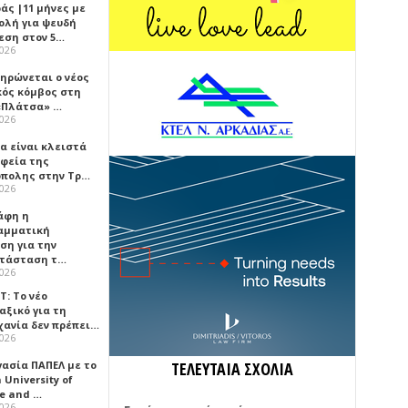
άς |11 μήνες με
ολή για ψευδή
εση στον 5…
2026
ηρώνεται ο νέος
κός κόμβος στη
«Πλάτσα» …
2026
α είναι κλειστά
αφεία της
πολης στην Τρ…
2026
άφη η
αμματική
ση για την
τάσταση τ…
2026
Τ: Το νέο
αξικό για τη
χανία δεν πρέπει…
2026
γασία ΠΑΠΕΛ με το
ΤΕΛΕΥΤΑΙΑ ΣΧΟΛΙΑ
University of
ce and …
2026