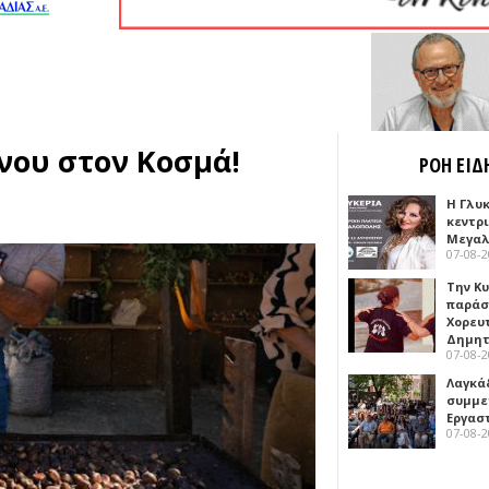
νου στον Κοσμά!
ΡΟΗ ΕΙΔ
Η Γλυ
κεντρ
Μεγαλ
07-08-
Την Κ
παράσ
Χορευ
Δημη
07-08-
Λαγκά
συμμε
Εργασ
07-08-