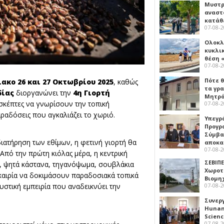
Μυστρ
αναστ
κατάθ
07-08-
Ολοκλ
κυκλι
θέση 
07-08-
Πότε θ
ακο 26 και 27 Οκτωβρίου 2025
, καθώς
τα γρ
δίας
διοργανώνει την
4η Γιορτή
Μητρό
πισκέπτες να γνωρίσουν την τοπική
07-08-
αραδόσεις που αγκαλιάζει το χωριό.
Υπεγρ
Προγρ
Σύμβα
ιατήρηση των εθίμων, η φετινή γιορτή θα
αποκα
07-08-
. Από την πρώτη κιόλας μέρα, η κεντρική
ΣΕΒΙΠΕ
α, ψητά κάστανα, τηγανόψωμα, σουβλάκια
Χωροτ
υκαιρία να δοκιμάσουν παραδοσιακά τοπικά
Βιομη
07-08-
ευστική εμπειρία που αναδεικνύει την
Συνερ
Hunan 
Scien
07-08-