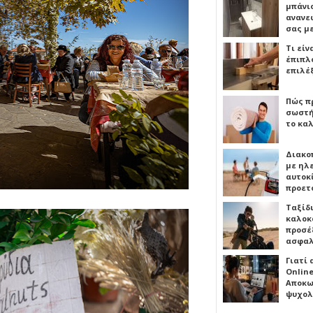
μπάνιο
ανανε
σας μ
Τι είν
έπιπλο
επιλέ
Πώς πρ
σωστή
το καλ
Διακο
με ηλ
αυτοκ
προετ
Ταξίδ
καλοκ
προσέξ
ασφαλ
Γιατί
Online
Αποκω
ψυχολ