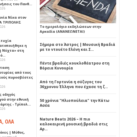
νήσεις του Πανθ…
2026
ωνία Νίκα στον
Α ΤΡΙΠΟΛΗΣ
2026
Το ημερολόγιο εκδηλώσεων στην
Αρκαδία (ΑΝΑΝΕΩΝΕΤΑΙ)
ιτυχία
Σήμερα στο Άστρος | Μουσική Βραδιά
ατοποιήθηκε η
με το ντουέτο Ελένη και Σ…
ή Νύχτα» στη
λό…
2026
Πέντε βραδιές κουκλοθέατρου στη
σταση
Βόρεια Κυνουρία
ρτυρίας από τους
κούς πυροσβέστες
Από τη Γορτυνία η σύζυγος του
2026
36χρονου Έλληνα που έχασε τη ζ…
ς οδηγός
γού στην εθνική
50 χρόνια "Ηλιοπούλεια" την Κάτω
πάρτης - Τρίπολ…
Ασέα
2026
Nature Beats 2026 – Η πιο
Α, ΟΛΑ
καλοκαιρινή μουσική βραδιά στις
Αρ…
όνες | Μύθος,