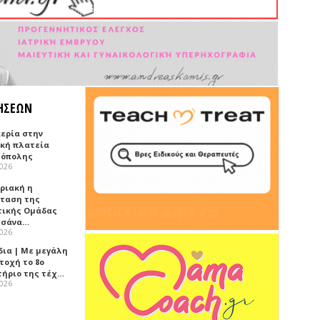
ΗΣΕΩΝ
κερία στην
ική πλατεία
όπολης
2026
υριακή η
ταση της
τικής Ομάδας
τσάνα…
2026
δια | Με μεγάλη
τοχή το 8ο
τήριο της τέχ…
2026