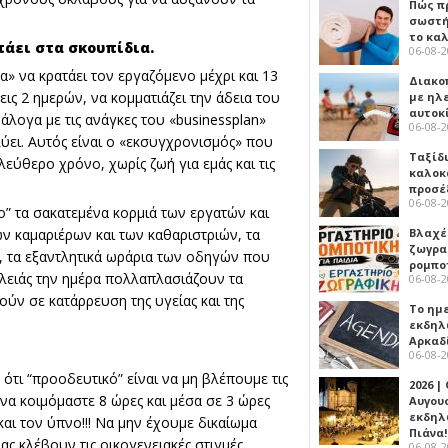
Πώς πρ
σωστή
το κα
πάει στα σκουπίδια.
06-08-
» να κρατάει τον εργαζόμενο μέχρι και 13
Διακο
ις 2 ημερών, να κομματιάζει την άδεια του
με ηλ
αυτοκ
άλογα με τις ανάγκες του «businessplan»
06-08-
λύει. Αυτός είναι ο «εκσυγχρονισμός» που
Ταξίδ
λεύθερο χρόνο, χωρίς ζωή για εμάς και τις
καλοκ
προσέ
06-08-
” τα σακατεμένα κορμιά των εργατών και
Βλαχέ
ων καμαριέρων και των καθαριστριών, τα
ζωγρα
, τα εξαντλητικά ωράρια των οδηγών που
ρομπο
υλειάς την ημέρα πολλαπλασιάζουν τα
06-08-
ούν σε κατάρρευση της υγείας και της
Το ημ
εκδηλ
Αρκαδ
06-08-
ότι “προοδευτικό” είναι να μη βλέπουμε τις
2026 |
 να κοιμόμαστε 8 ώρες και μέσα σε 3 ώρες
Αυγου
εκδηλ
αι τον ύπνο!!! Να μην έχουμε δικαίωμα
Πιάνα!
ς κλέβουν τις οικογενειακές στιγμές,
06-08-