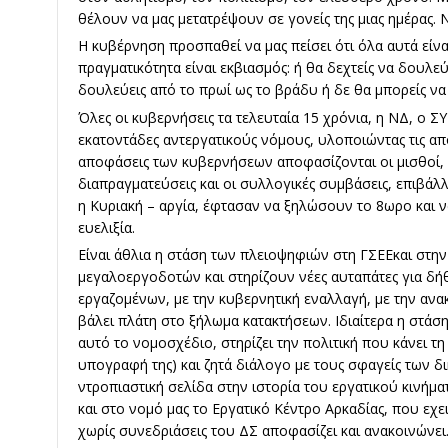
θέλουν να μας μετατρέψουν σε γονείς της μιας ημέρας. 
Η κυβέρνηση προσπαθεί να μας πείσει ότι όλα αυτά είν
πραγματικότητα είναι εκβιασμός: ή θα δεχτείς να δουλε
δουλεύεις από το πρωί ως το βράδυ ή δε θα μπορείς να 
Όλες οι κυβερνήσεις τα τελευταία 15 χρόνια, η ΝΔ, ο Σ
εκατοντάδες αντεργατικούς νόμους, υλοποιώντας τις απο
αποφάσεις των κυβερνήσεων αποφασίζονται οι μισθοί, 
διαπραγματεύσεις και οι συλλογικές συμβάσεις, επιβάλλ
η Κυριακή – αργία, έφτασαν να ξηλώσουν το 8ωρο και ν
ευελιξία.
Είναι άθλια η στάση των πλειοψηφιών στη ΓΣΕΕκαι στ
μεγαλοεργοδοτών και στηρίζουν νέες αυταπάτες για δή
εργαζομένων, με την κυβερνητική εναλλαγή, με την α
βάλει πλάτη στο ξήλωμα κατακτήσεων. Ιδιαίτερα η στάση
αυτό το νομοσχέδιο, στηρίζει την πολιτική που κάνει τη 
υπογραφή της) και ζητά διάλογο με τους σφαγείς των δι
ντροπιαστική σελίδα στην ιστορία του εργατικού κινήματ
και στο νομό μας το Εργατικό Κέντρο Αρκαδίας, που εχει
χωρίς συνεδριάσεις του ΔΣ αποφασίζει και ανακοινώνει