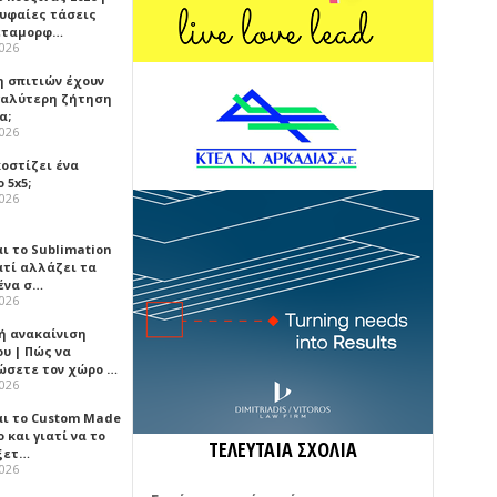
ρυφαίες τάσεις
εταμορφ…
2026
η σπιτιών έχουν
γαλύτερη ζήτηση
α;
2026
κοστίζει ένα
 5x5;
2026
αι το Sublimation
ατί αλλάζει τα
ένα σ…
2026
ή ανακαίνιση
υ | Πώς να
ώσετε τον χώρο …
2026
αι το Custom Made
 και γιατί να το
ΤΕΛΕΥΤΑΙΑ ΣΧΟΛΙΑ
ξετ…
2026