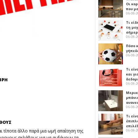
Οι κο
που μ
06-08-
Τι είδ
τη με
σήμερ
06-08-
Πόσο 
γήπεδο
06-08-
Τι είν
και γι
δεδομ
ΒΡΗ
06-08-
Μερικ
μπάνιο
ανανε
06-08-
Τι είν
έπιπλο
ΣΘΟΥΣ
επιλέ
αι τίποτα άλλο παρά μια ωμή απαίτηση της
06-08-
γχρονους σκλάβους για να αυξάνουν τα