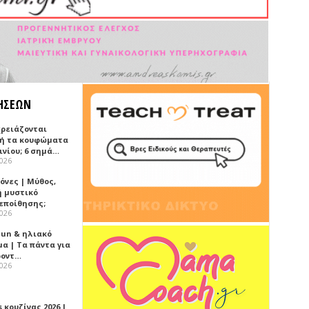
ΗΣΕΩΝ
χρειάζονται
ή τα κουφώματα
ινίου; 6 σημά…
2026
όνες | Μύθος,
ή μυστικό
εποίθησης;
2026
Sun & ηλιακό
α | Τα πάντα για
ροντ…
2026
 κουζίνας 2026 |