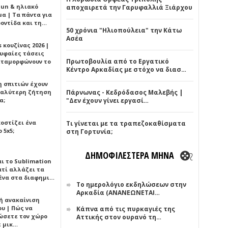
Sun & ηλιακό
αποχαιρετά την Γαρυφαλλιά Ξιάρχου
α | Τα πάντα για
ροντίδα και τη…
50 χρόνια "Ηλιοπούλεια" την Κάτω
Ασέα
 κουζίνας 2026 |
ρυφαίες τάσεις
Πρωτοβουλία από το Εργατικό
εταμορφώνουν το
Κέντρο Αρκαδίας με στόχο να διασ…
η σπιτιών έχουν
γαλύτερη ζήτηση
Πάρνωνας - Κεδρόδασος Μαλεβής |
α;
"Δεν έχουν γίνει εργασί…
κοστίζει ένα
Τι γίνεται με τα τραπεζοκαθίσματα
 5x5;
στη Γορτυνία;
ΔΗΜΟΦΙΛΕΣΤΕΡΑ ΜΗΝΑ
αι το Sublimation
ατί αλλάζει τα
ένα στα διαφημι…
Το ημερολόγιο εκδηλώσεων στην
Αρκαδία (ΑΝΑΝΕΩΝΕΤΑΙ…
ή ανακαίνιση
υ | Πώς να
Κάπνα από τις πυρκαγιές της
ώσετε τον χώρο
Αττικής στον ουρανό τη…
ε μικ…