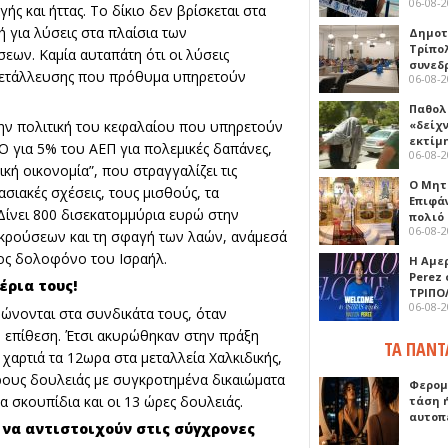
06-08-
ς και ήττας. Το δίκιο δεν βρίσκεται στα
 για λύσεις στα πλαίσια των
Δημοτ
Τρίπο
εων. Καμία αυταπάτη ότι οι λύσεις
συνεδ
κμετάλλευσης που πρόθυμα υπηρετούν
06-08-
Παθολ
ην πολιτική του κεφαλαίου που υπηρετούν
«δείχ
εκτίμ
Ο για 5% του ΑΕΠ για πολεμικές δαπάνες,
06-08-
κή οικονομία”, που στραγγαλίζει τις
Ο Μητ
σιακές σχέσεις, τους μισθούς, τα
Επιφά
 Δίνει 800 δισεκατομμύρια ευρώ στην
πολιό
06-08-
γκρούσεων και τη σφαγή των λαών, ανάμεσά
τος δολοφόνο του Ισραήλ.
Η Αμε
Perez
έρια τους!
ΤΡΙΠΟ
06-08-
νώνονται στα συνδικάτα τους, όταν
επίθεση. Έτσι ακυρώθηκαν στην πράξη
ΤΑ ΠΑΝΤ
 χαρτιά τα 12ωρα στα μεταλλεία Χαλκιδικής,
ρους δουλειάς με συγκροτημένα δικαιώματα
Φερομ
 σκουπίδια και οι 13 ώρες δουλειάς.
τάση 
αυτοπ
 να αντιστοιχούν στις σύγχρονες