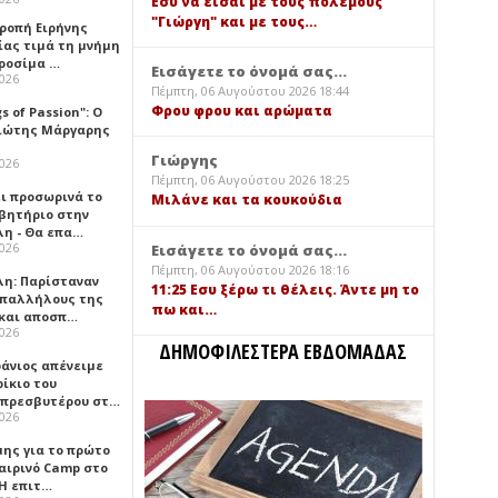
Εσύ να είσαι με τους πολέμους
"Γιώργη" και με τους…
τροπή Ειρήνης
ίας τιμά τη μνήμη
ιροσίμα …
Εισάγετε το όνομά σας...
2026
Πέμπτη, 06 Αυγούστου 2026 18:44
Φρου φρου και αρώματα
gs of Passion": Ο
ιώτης Μάργαρης
Γιώργης
2026
Πέμπτη, 06 Αυγούστου 2026 18:25
ει προσωρινά το
Μιλάνε και τα κουκούδια
βητήριο στην
λη - Θα επα…
2026
Εισάγετε το όνομά σας...
Πέμπτη, 06 Αυγούστου 2026 18:16
λη: Παρίσταναν
11:25 Εσυ ξέρω τι θέλεις. Άντε μη το
υπαλλήλους της
πω και…
 και αποσπ…
2026
ΔΗΜΟΦΙΛΕΣΤΕΡΑ ΕΒΔΟΜΑΔΑΣ
φάνιος απένειμε
ίκιο του
πρεσβυτέρου στ…
2026
μης για το πρώτο
αιρινό Camp στο
«Η επιτ…