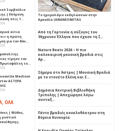
2026
ικό Συμβούλιο
λης | Επόμενη
Το ημερολόγιο εκδηλώσεων στην
ρίαση στις 1…
Αρκαδία (ΑΝΑΝΕΩΝΕΤΑΙ)
2026
ογικά αίτια
Από τη Γορτυνία η σύζυγος του
νει» η πρώτη
36χρονου Έλληνα που έχασε τη ζ…
ηση για τον θάν…
2026
Nature Beats 2026 – Η πιο
ροπολίτης
καλοκαιρινή μουσική βραδιά στις
νιος τίμησε τον
Αρ…
 Πρωτοψάλτη το…
2026
Σήμερα στο Άστρος | Μουσική Βραδιά
ρικανίδα Madison
με το ντουέτο Ελένη και Σ…
 στον ΑΣΤΕΡΑ
ΛΗΣ
2026
Δημόσια Κεντρική Βιβλιοθήκη
Τρίπολης | Αποχώρησε λόγω
συνταξ…
Α, ΟΛΑ
όνες | Μύθος,
Πέντε βραδιές κουκλοθέατρου στη
ή μυστικό
Βόρεια Κυνουρία
εποίθησης;
Η Χορωδία Ορφέας Τρίπολης