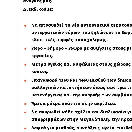
ανάγκες μας.
Διεκδικούμε
:
Να αποσυρθεί το νέο αντεργατικό τερατού
αντεργατικών νόμων που ξηλώνουν το 8ωρο,
ελαστικές μορφές απασχόλησης.
7ωρο – 5ήμερο – 35ωρο με αυξήσεις στους μ
εργασίας.
Μέτρα υγείας και ασφάλειας στους χώρους δ
κόστος.
Επαναφορά 13ου και 14ου μισθού των δημο
συλλογικών κατακτήσεων όπως των τριετιών
μετενέργειας και της συρροής των συμβάσ
Άμεσα μέτρα ενάντια στην ακρίβεια.
Να ακυρωθεί κάθε σχέδιο και διαδικασία γ
απορριμμάτων στην Μεγαλόπολη, την Αρκαδ
Λεφτά για μισθούς, συντάξεις, υγεία, παιδε