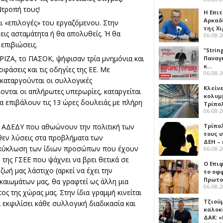
Ντροπή τους!
Η Επι
Αρκαδ
αι «επιλογές» του εργαζόμενου. Στην
της Χ
ύεις ασταμάτητα ή θα απολυθείς. Ή θα
06-08-
επιβιώσεις.
"Strin
ΥΡΙΖΑ, το ΠΑΣΟΚ, ψήφισαν τρία μνημόνια και
Παναγ
κ…
φάσεις και τις οδηγίες της ΕΕ. Με
06-08-
καταργούνται οι συλλογικές
Κλείν
ονται οι απλήρωτες υπερωρίες, καταργείται
κολυμ
α επιβάλουν τις 13 ώρες δουλειάς με πλήρη
Τρίπο
06-08-
Τρίπο
ην ΑΔΕΔΥ που αθωώνουν την πολιτική των
τους 
θεν λύσεις στα προβλήματα των
ΔΕΗ –
νακύκλωση των ίδιων προσώπων που έχουν
06-08-
 της ΓΣΕΕ που ψάχνει να βρει θετικά σε
Ο Επι
ζωή μας λάστιχο (αρκεί να έχει την
το οφφ
Πρωτο
καιωμάτων μας, θα γραφτεί ως άλλη μια
06-08-
ος της χώρας μας. Στην ίδια γραμμή κινείται
Τζιού
 εκφιλίσει κάθε συλλογική διαδικασία και
καλοκ
.
ΔΑΚ: 