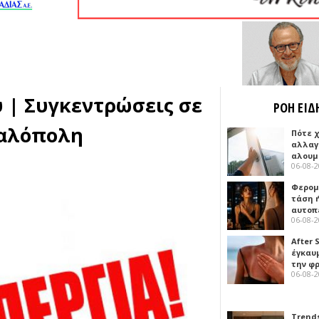
 | Συγκεντρώσεις σε
ΡΟΗ ΕΙΔ
γαλόπολη
Πότε 
αλλαγ
αλουμ
06-08-
Φερομ
τάση 
αυτοπ
06-08-
After 
έγκαυμ
την φ
06-08-
Trends