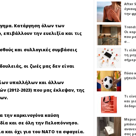
After 
έγκαυμ
την φ
ργημα. Κατάργηση όλων των
Trends
Οι κο
 επιβάλλουν την ευελιξία και τις
που μ
σ…
ισθούς και συλλογικές συμβάσεις
Τι είδ
τη με
σήμερ
ουλειάς, οι ζωές μας δεν είναι
Πόσο 
γήπεδο
σίων υπαλλήλων και άλλων
 (2012-2023) που μας έκλεψαν, της
Τι είν
εων.
και γι
δεδομ
ια την καρκινογόνα καύση
Μερικ
ία και σε όλη την Πελοπόννησο.
μπάνιο
ανανε
ία και όχι για του ΝΑΤΟ τα σφαγεία.
σας μ