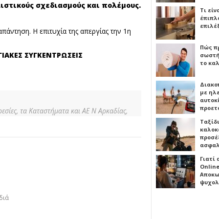
ιστικούς σχεδιασμούς και πολέμους.
Τι είν
έπιπλο
επιλέ
άντηση. Η επιτυχία της απεργίας την 1η
Πώς πρ
ΓΙΑΚΕΣ ΣΥΓΚΕΝΤΡΩΣΕΙΣ
σωστή
το καλ
Διακο
με ηλ
αυτοκ
προετ
ρεσίες, τα Καταστήματα και ΑΕ Ν Αρκαδίας,
Ταξίδ
καλοκ
προσέξ
ασφαλ
Γιατί
Online
Αποκω
ψυχολ
διά