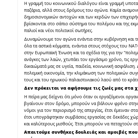
Η γραμμή του κοινωνικού διαλόγου είναι γραμμή υποταγή
παζάρια, αλλά στους δρόμους του αγώνα. Καμία αναμονή
δημοσιονομικών αντοχών και των κερδών των επιχειρήσ
βρίσκονται στο σάπιο σύστημα του πολέμου και της ε
παλιοί και νέοι πολιτικοί σωτήρες.
Δυναμώνουμε τον αγώνα ενάντια στην κυβέρνηση και τ
όλα τα αστικά κόμματα, ενάντια στους στόχους του ΝΑΤ
στην Ευρωπαϊκή Ένωση και τα σχέδια της για την “πολεμι
ανάγκες των λαών, χτυπάει τον εργάσιμο χρόνο, τις εργα
δικαιώματά μας σε υγεία, παιδεία, κοινωνική ασφάλιση.
πολεμική οικονομία, την κλιμάκωση των πολεμικών συ
τους και του ηρωικού παλαιστινιακού λαού από το κρά
Δεν πρόκειται να αφήσουμε τις ζωές μας στα χ
Η πείρα μας δείχνει ότι μόνο όταν οι εργαζόμενοι οργα
βγαίνουν στον δρόμο, μπορούν να βάλουν φρένο στην 
νόμοι για τον περιορισμό της απεργίας, έτσι έμειναν στα
έτσι υπογράφτηκαν συμβάσεις εργασίας σε δεκάδες χώ
και καλύτερους μισθούς. Έτσι μπορούν να πεταχτούν στα
Απαιτούμε συνθήκες δουλειάς και αμοιβές που