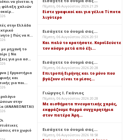
Εισάγετε το όνομά σας...
έπει να γίνεται η
Πέμπτη, 06 Αυγούστου 2026 21:29
 φύλαξη χαλιών
λοκαίρ…
Είστε γραφικοί και για γέλια Τίποτα
2026
λιγότερο
πές στην Ελλάδα
εκτρικό
Εισάγετε το όνομά σας...
ίνητο | Πώς να π…
Πέμπτη, 06 Αυγούστου 2026 20:51
2026
Και πολύ το κρατήσατε. Κοροϊδεύετε
τον κόσμο μετά από έξι…
ι με μηχανή το
αίρι | Να
ξεις για μια ασ…
Εισάγετε το όνομά σας...
2026
Πέμπτη, 06 Αυγούστου 2026 20:28
ρνα | Εργαστήρια
Επιτροπή Ειρήνης και το μόνο που
φικής και
βγάζουν είναι το μίσος…
τικής για παι…
2026
Γιώργος Ι. Γκάνιος
ερολόγιο
Πέμπτη, 06 Αυγούστου 2026 20:28
ώσεων στην
Με αισθήματα πνευματικής χαράς,
ία (ΑΝΑΝΕΩΝΕΤΑΙ)
εκφράζουμε θερμά συγχαρητήρια
2026
στον πατέρα Άρη…
 Οι
στιάτικες
Εισάγετε το όνομά σας...
ώσεις στο χωριό
Πέμπτη, 06 Αυγούστου 2026 18:58
2026