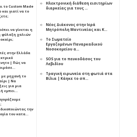
Ηλεκτρονική διάθεση εισιτηρίων
αι το Custom Made
διαρκείας για τους …
 και γιατί να το
ξετε;
Νέος Διάκονος στην Ιερά
Μητρόπολη Μαντινείας και Κ…
έπει να γίνεται η
 φύλαξη χαλιών
Το Σωματείο
οκαίρι;
Εργαζομένων Παναρκαδικού
Νοσοκομείου α…
πές στην Ελλάδα
εκτρικό
SOS για το πευκοδάσος του
ίνητο | Πώς να
Λεβιδίου
οιμάσε…
Τραγική ειρωνεία στη φωτιά στα
ι με μηχανή το
Βίλια | Κάηκε το σπ…
αίρι | Να
εις για μια
ή εμπει…
 αγοράζουμε
;
δικοποιώντας την
ογία του κατα…