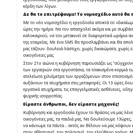
κέρδη των λίγων.
Δε θα το επιτρέψουμε! Το νομοσχέδιο αυτό θα 
Με το νέο νομοσχέδιο η εργοδοσία αποκτά το «δικαίωμα
ώρες την ημέρα. Να τον απασχολεί ακόμα και με συμβάσε
καλοκαιριού, να τον μετακινεί σε διαφορετικά ωράρια αν
της εταιρείας. Με ένα SMS θα προσλαμβάνει και θα απο
μας τάζουν: δουλειά-λάστιχο, χωρίς δικαιώματα, χωρίς ε
οικογένειες μας.
Στον 21ο αιώνα η κυβέρνηση παρουσιάζει ως “σύγχρονο
των εργατριών στα εργοστάσια, τα τσακισμένα κορμιά τ
ατελείωτα χιλιόμετρα των εργαζόμενων στον επισιτισμό
αυξάνουν τα ατυχήματα στις μεταφορές. Οι 13 ώρες δο
εργατικά ατυχήματα, τις επαγγελματικές ασθένειες, οδηγ
ψυχικής ισορροπίας.
Είμαστε άνθρωποι, δεν είμαστε μηχανές!
Κυβέρνηση και εργοδοσία έχουν το θράσος να μας λένε 
οικογένειες μας, τα παιδιά μας. Να δουλεύουμε 13ώρες,
να κάνουμε τα πάντα… εκτός αν θέλουν να μας κόψουν κ
στον αθλητισμό, τον πολιτισμό, τον ελεύθερο χρόνο. Μα